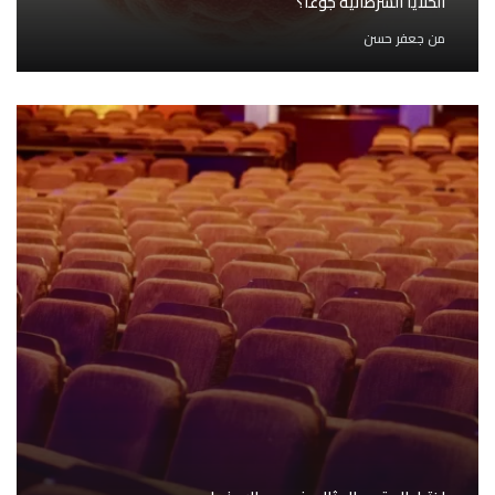
الخلايا السرطانية جوعًا؟
من
جعفر حسن