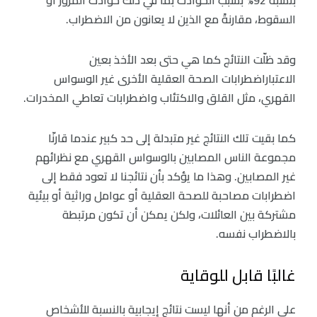
بنسبة 92% بسبب الحوادث بما في ذلك حوادث المرور أو
السقوط، مقارنةً مع الذين لا يعانون من الاضطراب.
وقد ظلّت النتائج كما هي حتى بعد الأخذ بعين
الاعتباراضطرابات الصحة العقلية الأخرى غير الوسواس
القهري، مثل القلق والاكتئاب واضطرابات تعاطي المخدرات.
كما بقيت تلك النتائج غير متبدلة إلى حد كبير عندما قارنّا
مجموعة الناس المصابين بالوسواس القهري مع نظرائهم
غير المصابين. وهذا ما يؤكد بأن نتائجنا لا تعود فقط إلى
اضطرابات مصاحبة للصحة العقلية أو عوامل وراثية أو بيئية
مشتركة بين العائلات، ولكن يمكن أن تكون مرتبطة
بالاضطراب نفسه.
غالبًا قابل للوقاية
على الرغم من أنها ليست نتائج إيجابية بالنسبة للأشخاص