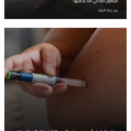
هرمون دماغي قد يحميها
من
زينة المراد