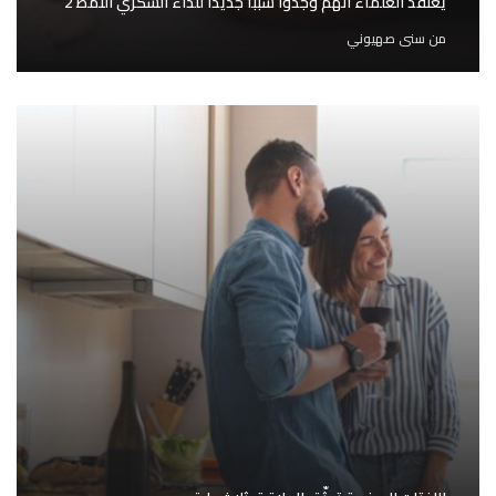
يعتقد العلماء أنهم وجدوا سببًا جديدًا للداء السُكرّي النمط 2
من
سنى صهيوني