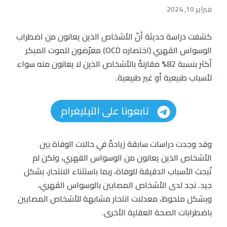
فبراير 10, 2024
كشفت دراسة حديثة أنّ الأشخاص الذين يعانون من اضطراب
الوسواس القهري (اختصاره OCD) معرّضون للموت المبكر
أكثر بنسبة 82% مقارنةً بالأشخاص الذين لا يعانون منه سواء
لأسباب طبيعية أو غير طبيعية.
تابعونا على التيليغرام
وقد وجدت دراسات سابقة زيادةً في حالات الوفاة بين
الأشخاص الذين يعانون من الوسواس القهري، ولكن لم
تُبحث الأسباب الدقيقة للوفاة، ربما باستثناء الانتحار، بشكل
جيد. نجد لدى الأشخاص المصابين بالوسواس القهري،
وبشكل ملحوظ، معدلات انتحار مشابهة للأشخاص المصابين
باضطرابات الصحة العقلية الأخرى.