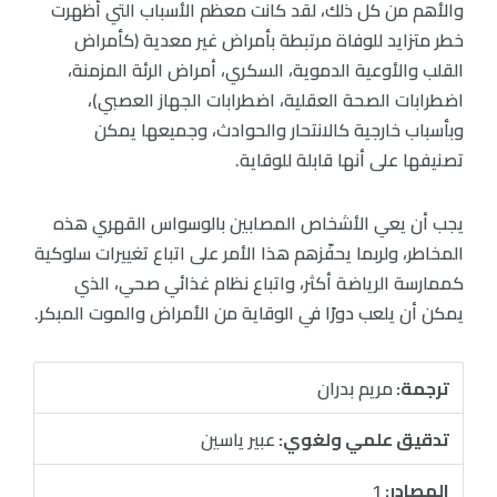
والأهم من كل ذلك، لقد كانت معظم الأسباب التي أظهرت
خطر متزايد للوفاة مرتبطة بأمراض غير معدية (كأمراض
القلب والأوعية الدموية، السكري، أمراض الرئة المزمنة،
اضطرابات الصحة العقلية، اضطرابات الجهاز العصبي)،
وبأسباب خارجية كالانتحار والحوادث، وجميعها يمكن
تصنيفها على أنها قابلة للوقاية.
يجب أن يعي الأشخاص المصابين بالوسواس القهري هذه
المخاطر، ولربما يحفّزهم هذا الأمر على اتباع تغييرات سلوكية
كممارسة الرياضة أكثر، واتباع نظام غذائي صحي، الذي
يمكن أن يلعب دورًا في الوقاية من الأمراض والموت المبكر.
ترجمة:
مريم بدران
تدقيق علمي ولغوي:
عبير ياسين
المصادر:
1