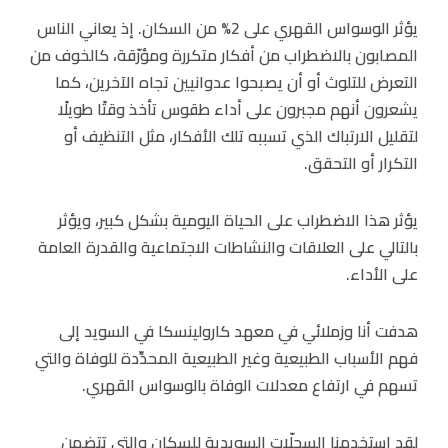
يؤثر الوسواس القهري على 2% من السكان. إذ يعاني الناس
المصابون بالاضطراب من أفكار متكررة ومؤرّقة، كالخوف من
التعرض للتلوث أو أن يصبحوا عدوانيين تجاه الآخرين، كما
يشعرون أنهم مجبرون على أداء طقوس تأخذ وقتًا طويلًا
لتقليل الارتباك الذي تسببه تلك الأفكار، مثل التنظيف أو
التكرار أو التحقق.
يؤثر هذا الاضطراب على الحياة اليومية بشكل كبير، ويؤثر
بالتالي على العلاقات والنشاطات الاجتماعية والقدرة العامة
على الأداء.
هدفت أنا وزملائي في معهد كارولينسكا في السويد إلى
فهم الأسباب الطبيعية وغير الطبيعية المحدِّدة للوفاة والتي
تسهم في ارتفاع معدلات الوفاة بالوسواس القهري.
لقد استخدمنا السجلّات السويدية للسكان والتي تتضمن