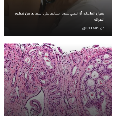
يقول العلماء: أَن تصبح شقيا؛ يساعد على الحماية من تدهور
الادراك
من
احلام العبسي