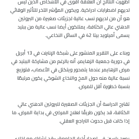
أظهرت النتائج أن العلاقة أقوى في الأشخاص الذين ليس
لديهم اضطرابات ادراكية. ويكون المؤشر الآخر للتأثير الوقائي
هو أن من لديهم نسب عالية لجزيئات صغيرة من البروتين
الدهني عالي الكثافة، يمتلكون أيضا نسب عالية من ببتيد
يسمى أميلويد بيتا 42 في السائل النخاعي.
وبناء على التقرير المنشور على شبكة الإنترنت في 13 أبريل
في دورية جمعية الزهايمر، أنه بالرغم من مشاركة الببتيد في
مرض الزهايمر عندما يتمحور ويتكتل في الأعصاب، فتوزيع
نسبة عالية منه حول المخ والنخاع الشوكي يكون مرتبطًا
بنسبة خطورة أقل للمرض.
تقترح الدراسة أن الجزيئات الصغيرة للبروتين الدهني عالي
الكثافة، قد يكون طريقًا لعلاج المرضى في بداية المرض، ما
إذا كانت قبل حدوث التراجع العقلي.
يصرح ياسين في إصدار أخبار الجامعة: «قد تشارك مع إخلاء