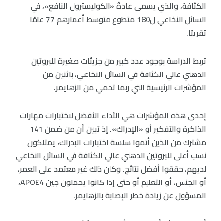
الكثافة، والذي يسمى عادةً «الكوليسترول النافع»، في
السائل النخاعي ل180 متطوع متوسط أعمارهم 77 عامًا
تقريبًا.
تربط الدراسة بوجود عدد كبير من جزيئات صغيرة للبروتين
الدهني عالي الكثافة في السائل النخاعي، باثنين من
المؤشرات الرئيسية التي ربما تحمي من الزهايمر.
إحدى هذه المؤشرات هي الأداء الأفضل لاختبارات مهارات
الذاكرة والتفكير أو «الإدراك». إذ تبين أن من ضمن 141
مشترك من الذين أتموا سلسة اختبارات الإدراك، يمتلكون
نسب أعلى للبروتين الدهني عالي الكثافة في السائل النخاعي
لديهم، حققوا أفضل نتائج. وكان ذلك غير معتمد على العمر،
أو الجنس، أو التعليم أو حتى إذا كانوا يحملون جين APOE4،
المسؤول عن زيادة خطر الإصابة بالزهايمر.