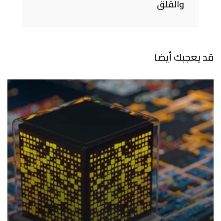
والقلق
قد يعجبك أيضا