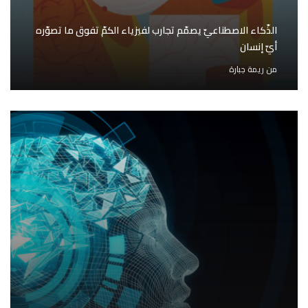
الذّكاء الاصطناعيّ يصمّم تجارب لفيزياء الكمّ تفوق ما تصوّره
أيّ إنسان
من
ريمة جبارة