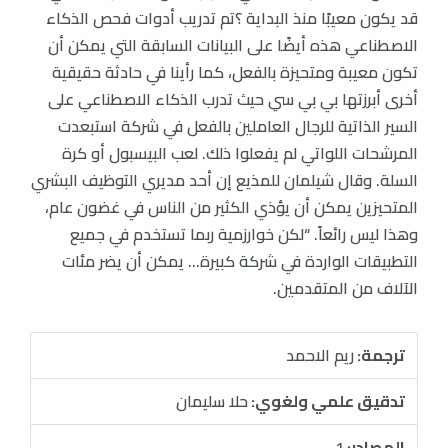
قد يكون معيبًا منذ البداية ؟تم تدريب أدوات فحص الذكاء
الاصطناعي هذه أيضًا على البيانات السابقة التي يمكن أن
تكون معيبة ومتحيزة بالفعل، كما رأينا في حادثة حقيقية
أخرى أبرزتها بي بي سي حيث تدرب الذكاء الاصطناعي على
السير الذاتية للرجال العاملين بالفعل في شركة استبعدت
المرشحات اللواتي لم يفعلوا ذلك. لعب البيسبول أو كرة
السلة. وقال شيلمان للمذيع إن أحد مديري التوظيف البشري
المتحيزين يمكن أن يؤذي الكثير من الناس في غضون عام،
وهذا ليس رائعاً. “لكن خوارزمية ربما تستخدم في جميع
التطبيقات الواردة في شركة كبيرة… يمكن أن يضر مئات
الآلاف من المتقدمين.
ترجمة:
ريم الاحمد
تدقيق علمي ولغوي:
حلا سليمان
المصادر:
1