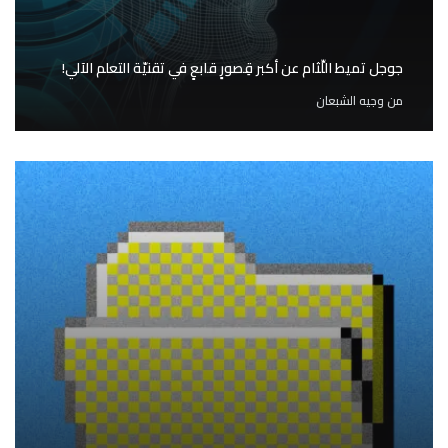
جوجل تميط اللِّثام عن أكبر قِصورٍ قابعٍ في تقنيّة التعلم الآلي!
من
وجيه الشبعان