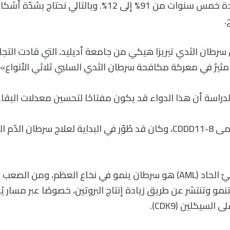
على قيد الحياة لمدة خمس سنوات من 91% إلى 12%. وبالتالي نح
.
سرطان الثدي تيريزا هيكي من جامعة أديليد، التي قادت التجا
ٌ مثيرٌ في معركة مكافحة سرطان الثدي السلبي ثلاثي الأنواع».
لدراسة أن هذا الدواء قد يكون مفتاحًا لتحسين معدلات البقاء
الدواء المذكور يسمى CDDD11-8، وكان قد طُوّر في البداية لعلاج سرطان ال
سرطان الدّم النخاعيّ الحاد (AML) هو سرطان ينمو في نخاع العظم، و
وتنمو وتنتشر عن طريق زيادة إنتاج البروتين، خصوصًا عبر مسار