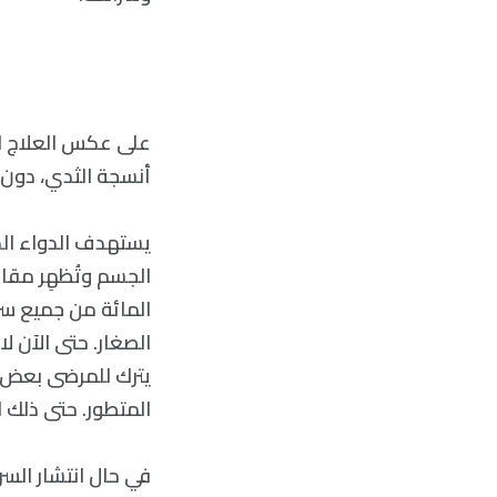
على عكس العلاج الك
أنسجة الثدي، دون ا
يستهدف الدواء الذي
المائة من جميع سرط
الصغار. حتى الآن 
يترك للمرضى بعض ال
المتطور. حتى ذلك
في حال انتشار الس