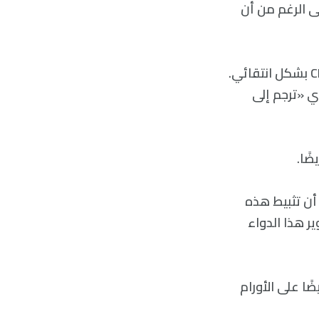
فق إدارة الغذاء والدواء الأمريكية على أي دواء يعيق CDK9، على الرغم من أن
في عام 2022، طور باحثون في جامعة جنوب أستراليا دواء CDDD11-8 لتثبيط CDK9 بشكل انتقائي.
ي «ترجم إلى
ضًا.
 أن تثبيط هذه
ر هذا الدواء
ن استهداف بروتين CDK9 قد يعمل أيضًا على الأورام