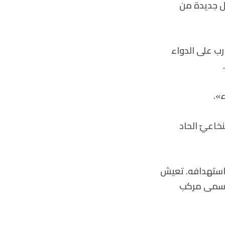
تاج بشدّة أشكال جديدة من
رب على الدواء
».
دّم النخاعيّ الحاد
من الصعب استهدافه. تعيش
 يُسمى مركب