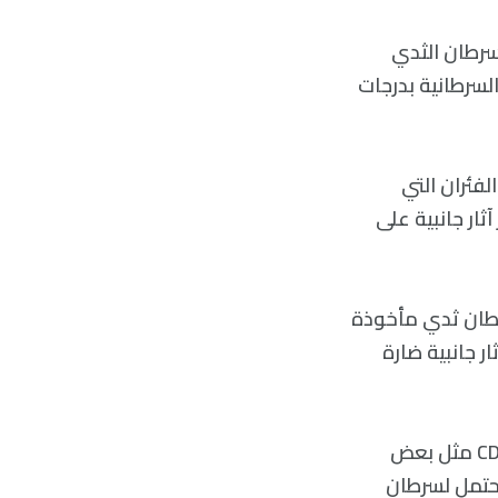
 سرطان الثدي
السرطانية بدرجات
لفئران التي
ثار جانبية على
 على أنسجة سرطان ثدي مأخوذة
ر جانبية ضارة
يوضح المؤلفون أن هذا ربما يرجع إلى أن الخلايا السليمة لا تعتمد على نشاط CDK9 مثل بعض
محتمل لسرطان