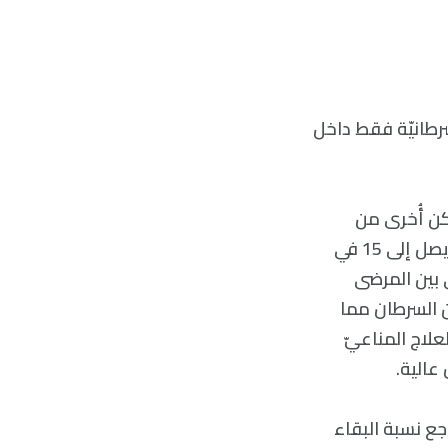
سرطانيّة فقط داخل
كن أُخرى من
الجسم وتُظهِر مقاومة للعلاج الكيميائي. يمثل سرطان الثدي الثلاثي السلبي ما يصل إلى 15 في
 بين المرضى
ن السرطان مما
علاج المناعيّ
الية.
جع نسبة البقاء