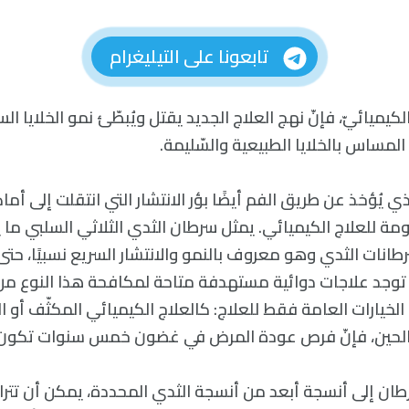
تابعونا على التيليغرام
يميائيّ، فإنّ نهج العلاج الجديد يقتل ويُبطّئ نمو الخلايا ال
لمساس بالخلايا الطبيعية والسّليمة.
 يُؤخذ عن طريق الفم أيضًا بؤر الانتشار التي انتقلت إلى أما
انات الثدي وهو معروف بالنمو والانتشار السريع نسبيًا، حتى
لا توجد علاجات دوائية مستهدفة متاحة لمكافحة هذا النوع م
خيارات العامة فقط للعلاج: كالعلاج الكيميائي المكثّف أو ال
 الحين، فإنّ فرص عودة المرض في غضون خمس سنوات تكون ع
رطان إلى أنسجة أبعد من أنسجة الثدي المحددة، يمكن أن تترا