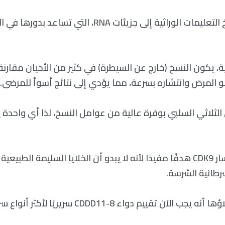
الاستنساخ هو نسخ التعليمات الوراثية إلى جزيئات RNA، التي
ية، يكون النسخ (خارج عن السيطرة) في كثير من الأحيان مقارنة ب
 المرض وانتشاره بسرعة، مما يؤدي إلى نتائج أسوأ للمرضى.
الثلاثي السلبي بوفرة عالية من عوامل النسخ، لذا أي واحدة 
يمكن أن يكون مسار CDK9 هدفًا مفيدًا لأنه لا يبدو أن الخلايا السليمة ال
سرطانية الشرسة.
تعتقد هيكي وزملاؤها أنه يجب الآن تقييم دواء CDDD11-8 س