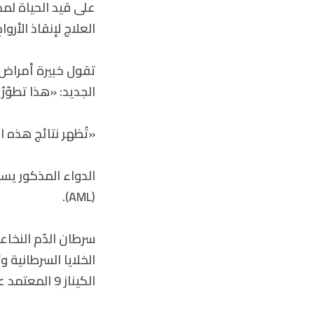
العلاج لإنقاذ الأرواح
تقول خبيرة أمراض 
الجديد: «هذا تطوّر
«تُظهر نتائج هذه ا
(AML).
الخلايا السرطانية 
الكيناز 9 المعتمد على السيكلين (CDK9).