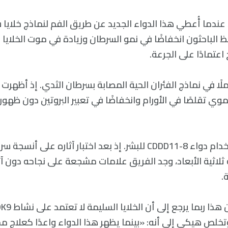
، عندما أُعطي هذا الدواء الجديد عن طريق الفم لنماذج خلايا
حظ الباحثون انخفاضًا في نمو السرطان وزيادة في موت الخلايا 
اعتمادًا على الجرعة.
ملًا في نماذج الفئران الحية المصابة بسرطان الثدي. إذ أظهرت ا
وي تقلصًا في الأورام وانخفاضًا في تعبير البروتين دون ظهور آ
حتى أنه يمكن استخدام دواء CDDD11-8 للبشر. إذ بعد اختبار آثاره
لاثية الأبعاد، وجد الفريق علامات مشجعة على نجاحه دون آثا
.
 وتخلص هيكي إلى أنه: «بينما يظهر هذا الدواء واعدًا كعلاج 