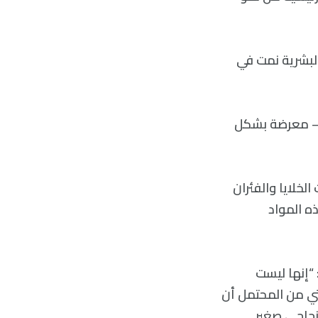
لبشرية نمت في
أخرى – معرضة بشكل
لخلايا والفئران
ه المواد
ول الكيميائي البيئي Oliver Jonesمن جامعة RMIT في Melbourne، Australia: “إنها ليست
تي من المحتمل أن
 زجاجي صغير