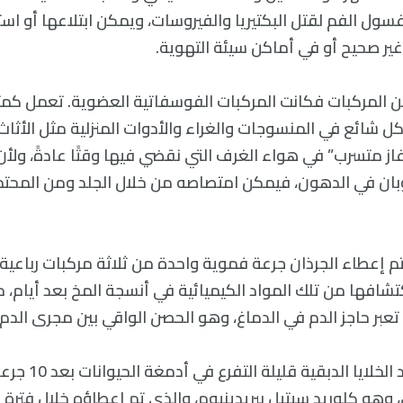
ول الفم لقتل البكتيريا والفيروسات، ويمكن ابتلاعها أو است
ر صحيح أو في أماكن سيئة التهوية.
من المركبات فكانت المركبات الفوسفاتية العضوية. تعمل كمث
ائع في المنسوجات والغراء والأدوات المنزلية مثل الأثاث و
ز متسرب” في هواء الغرف التي نقضي فيها وقتًا عادةً، ولأ
بان في الدهون، فيمكن امتصاصه من خلال الجلد ومن المحتم
تم إعطاء الجرذان جرعة فموية واحدة من ثلاثة مركبات رباعية
افها من تلك المواد الكيميائية في أنسجة المخ بعد أيام، مم
عبر حاجز الدم في الدماغ، وهو الحصن الواقي بين مجرى الدم و
كما استنفزت أعداد الخل
وهو كلوريد سيتيل بيريدينيوم، والذي تم إعطاؤه خلال فترة 