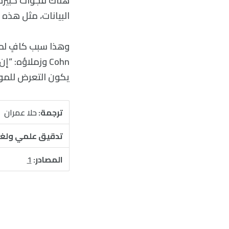
هناك فجوات كبيرة 
البيانات، مثل هذه ا
وهذا سبب كافٍ لمو
Cohn وزملاؤه
يكون التعرض للموا
ترجمة:
حلا عمران
تدقيق علمي ولغ
المصادر:
1