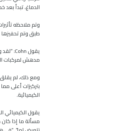
الدماغ، تبدأ بعد خ
وتم ملاحظه تأثيرا
طبق وتم تحفيزها ل
يقول ohn
مدهش لمركبات الأم
ومع ذلك، لم يقلق ا
بتركيزات أعلى مما 
الكيميائية.
مسألة ما إذا كان 
نتعرض لها”. “في ه