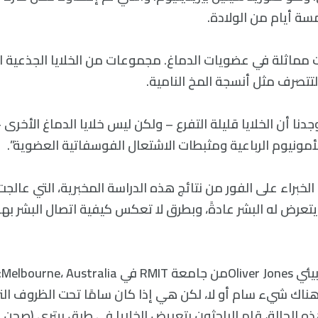
مسة أيام من الولادة.
ت مماثلة في عضويات الدماغ. مجموعات من الخلايا الجذعية ا
تتصرف مثل أنسجة المخ النامية.
C: “لقد وجدنا أن الخلايا قليلة التفرع – ولكن ليس خلايا الدماغ ال
ونيوم الرباعية ومثبطات الاشتعال الفوسفاتية العضوية”.
لخبراء على الفور من نتائج هذه الدراسة المخبرية، التي عالجت ا
يتعرض له البشر عادةً، وبطرق لا تعكس كيفية اتصال البشر بهذ
يق
هناك شيء سام أو لا، لكن هي إذا كان سامًا تحت الظروف ال
ذه الحالة، قام الباحثون بتعريض الخلايا في طبق بيتري (صحن