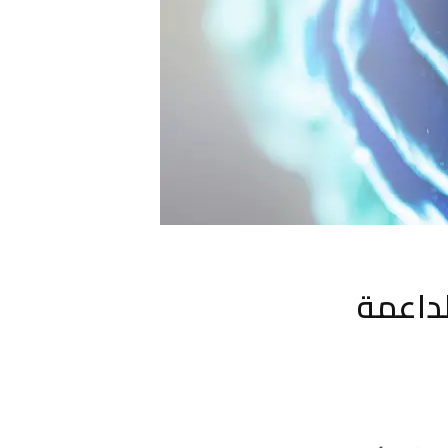
لداعمة