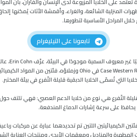
عتمد على الخلايا المزروعة لدى الإنسان والفئران، بأن المواد
ات المنزلية الشائعة، والغراء، وأقمشة الأثات يُمكنها إلحاق ا
خلال المراحل الأساسية لتطورها.
تابعونا على التيليغرام
بدءًا من 1823 مركَّب
في جامعة Case Western Reserve في Ohio وزملاؤه، فئتين من المو
يا التي تُسمّى الخلايا الدبقية قليلة التّفرع في بيئة المختبر.
 قليلة التّفرع هي نوع من خلايا الدعم العصبي: فهي تلتف حول ا
يحافظ على سرعة إشارات الدماغ المندفعة.
تين الكيميائيتين اللتين تم تحديدهما عبارة عن مركبات رباعي
ت المطهرة والمناديل ومعقمات الأيدي ومنتجات العناية الش