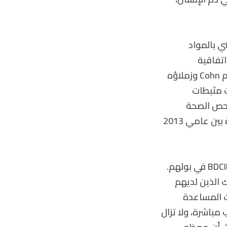
المعني بالمواد
اتفاقية
Stockholm عندما تنتهي من مكافحة الفلور العضوي (PFAS)!”. في دراستهم، قام Cohn وزملاؤه
ت مثبطات
 لفحص الصحة
والتغذية التابع لمراكز السيطرة على الأمراض والوقاية منها في الولايات المتحدة بين عامي 2013
غالبًا مايقارب 1763 طفلًا الذين تتراوح أعمارهم بين 3 إلى 11 عامًا كان لديهم BDCIPP في بولهم.
 الذين لديهم
ت المساعدة
مباشرة، ولا تزال