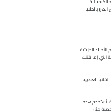
 الكيميائية
لضرر بالخلايا
ًا غير معروف السمية موجودًا في البيئة، عرَّف Erin Cohn، عالم الأحياء الجزيئية
اد الكيميائية التي إما قتلت
لخلايا العصبية
ة. تُستخدم هذه
خصية مثل