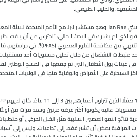
لمشيمية، والحليب الطبيعي.
يقول الكيميائي البيئي Ian Rae، وهو مستشار لبرنامج الأمم المتحدة للبيئة 
ئة والذي لم يشارك في البحث الحالي: “احترس من أن يلفت نظر 
حد مثبطات الاشتعال من خلال تحليل مستويات أحد مستقبلا
لاشتعال، BDCIPP، في عينات بول الأطفال التي تم جمعها في المسح الوطني
 مستويات عالية يكونوا أكثر عرضة مرتين وستة مرات من أولئك
 نتائج النمو العصبي السلبية مثل الخلل الحركي أو متطلبا
نات المراقبة يمكن أن تشير فقط إلى تداعيات، وليس إلى أسباب 