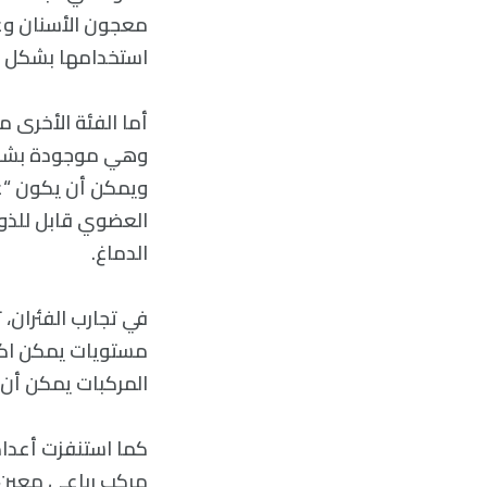
معجون الأسنان وغس
استخدامها بشكل غي
أما الفئة الأخرى 
وهي موجودة بشكل ش
ويمكن أن يكون “غا
العضوي قابل للذو
الدماغ.
في تجارب الفئران، 
مستويات يمكن اكتش
المركبات يمكن أن ت
مركب رباعي معين، 