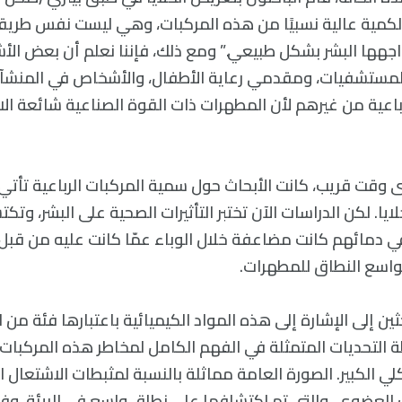
ا) لكمية عالية نسبيًا من هذه المركبات، وهي ليست نفس طريق
اجهها البشر بشكل طبيعي.” ومع ذلك، فإننا نعلم أن بعض ال
مستشفيات، ومقدمي رعاية الأطفال، والأشخاص في المنشآت ا
لرباعية من غيرهم لأن المطهرات ذات القوة الصناعية شائعة ا
ى وقت قريب، كانت الأبحاث حول سمية المركبات الرباعية تأتي
لايا. لكن الدراسات الآن تختبر التأثيرات الصحية على البشر، و
في دمائهم كانت مضاعفة خلال الوباء عمّا كانت عليه من قبل 
واسع النطاق للمطهرات.
ين إلى الإشارة إلى هذه المواد الكيميائية باعتبارها فئة من 
ة التحديات المتمثلة في الفهم الكامل لمخاطر هذه المركبات
ي الكبير. الصورة العامة مماثلة بالنسبة لمثبطات الاشتعال 
لعضوي، والتي تم اكتشافها على نطاق واسع في البيئة، وفي