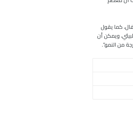
يث أن معظم
فال، كما يقول
لبيئي، ويمكن أن
ة من النمو.”.