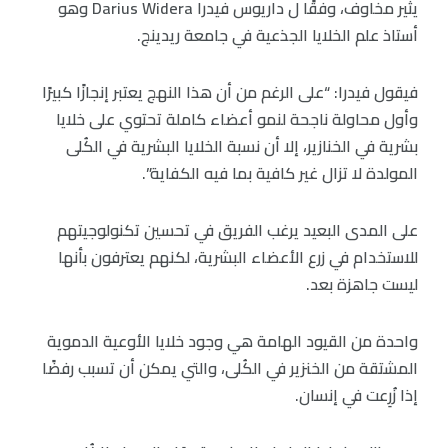
يثير مخاوف، وفقًا ل داريوس فيدرا Darius Widera وهو
أستاذ علم الخلايا الجذعية في جامعة ريدينج.
فيقول فيدرا: “على الرغم من أن هذا النهج يعتبر إنجازًا كبيرًا
وأول محاولة ناجحة لنمو أعضاء كاملة تحتوي على خلايا
بشرية في الخنازير، إلا أن نسبة الخلايا البشرية في الكُلى
المولدة لا تزال غير كافية بما فيه الكفاية”.
على المدى البعيد يرغب الفريق في تحسين تكنولوجيتهم
للاستخدام في زرع الأعضاء البشرية، لكنهم يعترفون بأنها
ليست جاهزة بعد.
واحدة من القيود الهامة هي وجود خلايا الأوعية الدموية
المشتقة من الخنزير في الكُلى، والتي يمكن أن تسبب رفضًا
إذا زُرِعت في إنسان.