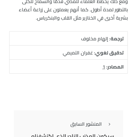
ومع ذلك يخطط العلماء للمضي قدمًا والسماح للكُلى
بالتطور لمدة أطول. كما أنهم يعملون على زراعة أعضاء
بشرية أخرى في الخنازير مثل القلب والبنكرياس.
ترجمة:
إلهام مخلوف
تدقيق لغوي:
غفران التميمي
المصادر:
1
المنشور السابق
سيكون المذنب النادر الذي اكتشفناه