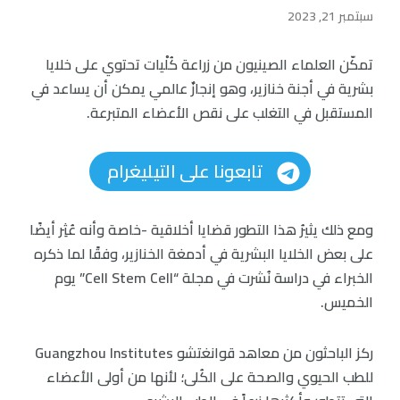
سبتمبر 21, 2023
تمكّن العلماء الصينيون من زراعة كُلْيات تحتوي على خلايا
بشرية في أجنة خنازير، وهو إنجازٌ عالمي يمكن أن يساعد في
المستقبل في التغلب على نقص الأعضاء المتبرعة.
تابعونا على التيليغرام
ومع ذلك يثيرُ هذا التطور قضايا أخلاقية -خاصة وأنه عُثِر أيضًا
على بعض الخلايا البشرية في أدمغة الخنازير، وفقًا لما ذكره
الخبراء في دراسة نُشرت في مجلة “Cell Stem Cell” يوم
الخميس.
ركز الباحثون من معاهد قوانغتشو Guangzhou Institutes
للطب الحيوي والصحة على الكُلى؛ لأنها من أولى الأعضاء