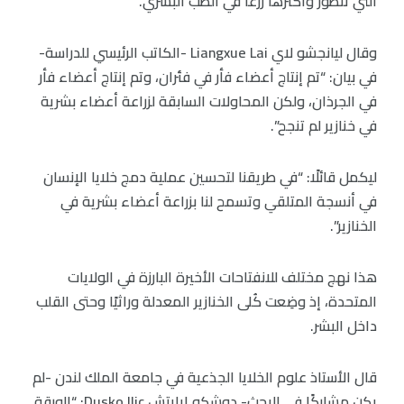
التي تتطور وأكثرها زرعاً في الطب البشري.
وقال ليانجشو لاي Liangxue Lai -الكاتب الرئيسي للدراسة-
في بيان: “تم إنتاج أعضاء فأر في فئران، وتم إنتاج أعضاء فأر
في الجرذان، ولكن المحاولات السابقة لزراعة أعضاء بشرية
في خنازير لم تنجح”.
ليكمل قائلًا: “في طريقنا لتحسين عملية دمج خلايا الإنسان
في أنسجة المتلقي وتسمح لنا بزراعة أعضاء بشرية في
الخنازير”.
هذا نهج مختلف للانفتاحات الأخيرة البارزة في الولايات
المتحدة، إذ وضِعت كُلى الخنازير المعدلة وراثيًا وحتى القلب
داخل البشر.
قال الأستاذ علوم الخلايا الجذعية في جامعة الملك لندن -لم
يكن مشاركًا في البحث- دوشكو إيليتش Dusko Ilic: “الورقة