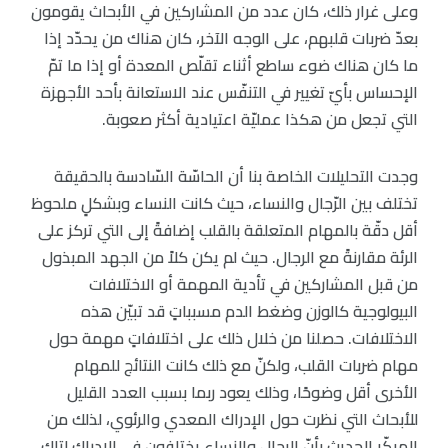
وعلى غرار ذلك، كان عدد من المشاركين في الأبحاث يقومون
بعدّ ضربات قلبهم، على الوجه الآخر، كان هناك من يحدّد إذا
ما كان هناك ضوء ساطع أثناء تقلّص المعدة أو إذا ما تمّ
الإحساس بأيّ تغيير في التنفّس عند الاستعانة بأحد الأجهزة
التي تجعل من هكذا عمليّة اعتيادية أكثر صعوبة.
وجدت التحليلات الخاصة بنا أن الحاسّة السّادسة بالحقيقة
تختلف بين الرّجال والنساء، حيث كانت النساء وبشكلٍ ملحوظ
أقل دقّة بالمهام المتعلقة بالقلب إضافةً إلى التي تركز على
الرئة مقارنةً مع الرجال. حيث لم يكن كلاً من الجهد المبذول
من قبل المشاركين في تأدية المهمة أو الاختلافات
البيولوجية كالوزن وضغط الدم مسبباتٍ قد تبيّن هذه
الاختلافات. حصلنا من خلال ذلك على اختلافاتٍ مهمة حول
مهام ضربات القلب، ولكنّ مع ذلك كانت النتائج للمهام
الأخرى أقل وضوحًا، وذلك يعود ربما بسبب العدد القليل
للأبحاث التي نظرت حول الإدراك المعدي والرئوي، لذلك من
المبكّر الحديث بأنّ الرجال والنساء يختلفون في الإدراك لتلك