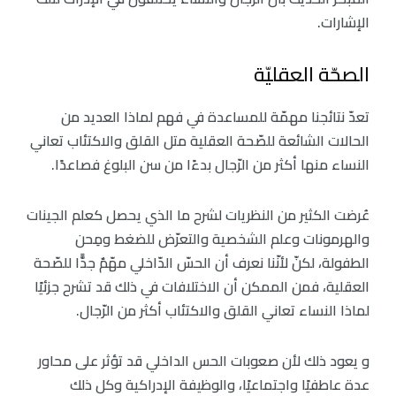
الإشارات.
الصحّة العقليّة
تعدّ نتائجنا مهمّة للمساعدة في فهم لماذا العديد من
الحالات الشائعة للصّحة العقلية متل القلق والاكتئاب تعاني
النساء منها أكثر من الرّجال بدءًا من سن البلوغ فصاعدًا.
عُرضت الكثير من النظريات لشرح ما الذي يحصل كعلم الجينات
والهرمونات وعلم الشخصية والتعرّض للضغط ومِحن
الطفولة، لكنّ لأنّنا نعرف أن الحسّ الدّاخلي مهّمٌ جدًّا للصّحة
العقلية، فمن الممكن أن الاختلافات في ذلك قد تشرح جزئيًا
لماذا النساء تعاني القلق والاكتئاب أكثر من الرّجال.
و يعود ذلك لأن صعوبات الحس الداخلي قد تؤثر على محاور
عدة عاطفيًا واجتماعيًا، والوظيفة الإدراكية وكل ذلك