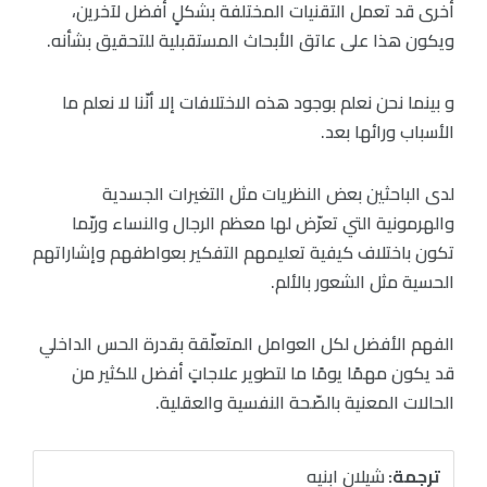
أُخرى قد تعمل التقنيات المختلفة بشكلٍ أفضل لآخرين،
ويكون هذا على عاتق الأبحاث المستقبلية للتحقيق بشأنه.
و بينما نحن نعلم بوجود هذه الاختلافات إلا أنّنا لا نعلم ما
الأسباب ورائها بعد.
لدى الباحثين بعض النظريات مثل التغيرات الجسدية
والهرمونية التي تعرّض لها معظم الرجال والنساء وربّما
تكون باختلاف كيفية تعليمهم التفكير بعواطفهم وإشاراتهم
الحسية مثل الشعور بالألم.
الفهم الأفضل لكل العوامل المتعلّقة بقدرة الحس الداخلي
قد يكون مهمًا يومًا ما لتطوير علاجاتٍ أفضل للكثير من
الحالات المعنية بالصّحة النفسية والعقلية.
ترجمة:
شيلان ابنيه