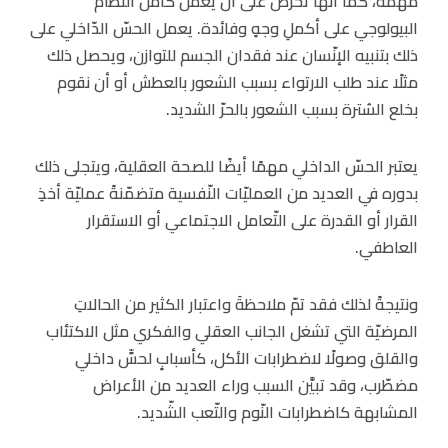
مهمّة، كما أنّها تحرص على أن يعمل كامل النظام
البيولوجي على أكملِ وجهٍ وفائدة. يعمل الحسّ الدّاخلي على
ذلك بتنبيه الإنّسان عند فقدان الجسم للتوازن، ويحصل ذلك
مثلًا عند طلب الارتواء بسبب الشعور بالعطش أو أن نقوم
بخلع السُترة بسبب الشعور بالحرّ الشديد.
يعتبر الحسّ الداخلي مهمًا أيضًا للصحة العقلية، ويتجلى ذلك
بدوره في العديد من العمليّات النّفسية متضمّنةً عمليّة أخذِ
القرار أو القدرة على التّعامل الاجتماعي أو الاستقرار
العاطفي.
ونتيجةً لذلك فقد تمّ ملاحظةَ واعتبار الكثير من الحالاتِ
المرضيّة التي تشغل الجانب العقلي والفكري مثل الاكتئاب
والقلق وصولًا لاضطرابات الأكل، كأسبابٍ لحسٍّ داخلي
مضطّرب، وقد تبيَّن السبب وراء العديد من الأعراض
المشابهة كاضطرابات النّوم والتّعب الشّديد.