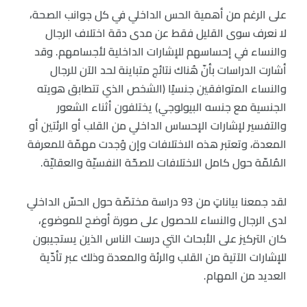
على الرغم من أهمية الحس الداخلي في كل جوانب الصحة،
لا نعرف سوى القليل فقط عن مدى دقة اختلاف الرجال
والنساء في إحساسهم للإشارات الداخلية لأجسامهم. وقد
أشارت الدراسات بأنّ هُناك نتائج متباينة لحد الآن للرجال
والنساء المتوافقين جنسيًا (الشخص الذي تتطابق هويته
الجنسية مع جنسه البيولوجي) يختلفون أثناء الشعور
والتفسير لإشارات الإحساس الداخلي من القلب أو الرئتين أو
المعدة، وتعتبر هذه الاختلافات وإن وُجدت مهمّة للمعرفة
المُلمّة حول كامل الاختلافات للصحّة النفسيّة والعقليّة.
لقد جمعنا بياناتٍ من 93 دراسة مختصّة حول الحسّ الداخلي
لدى الرجال والنساء للحصول على صورة أوضح للموضوع،
كان التركيز على الأبحاث التي درست الناس الذين يستجيبون
للإشارات الآتية من القلب والرئة والمعدة وذلك عبر تأدّية
العديد من المهام.