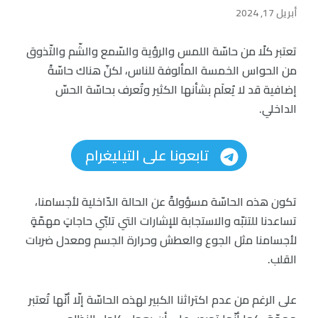
أبريل 17, 2024
تعتبر كلًا من حاسّة اللمس والرؤية والسّمع والشّم والتّذوق
من الحواس الخمسة المألوفة للناس، لكنّ هناك حاسّةً
إضافية قد لا يُعلَم بشأنها الكثير وتُعرف بحاسّة الحسّ
الداخلي.
تابعونا على التيليغرام
تكون هذه الحاسّة مسؤولةً عن الحالة الدّاخلية لأجسامنا،
تساعدنا للتنبّه والاستجابة للإشارات التي تلبّي حاجاتٍ مهمّةٍ
لأجسامنا مثل الجوع والعطش وحرارة الجسم ومعدل ضربات
القلب.
على الرغم من عدم اكتراثنا الكبير لهذه الحاسّة إلّا أنّها تُعتبر