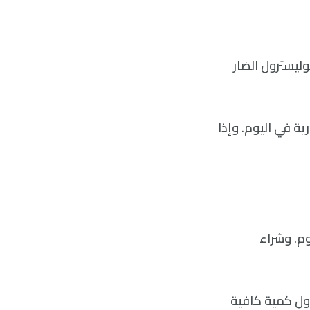
ليسترول الضار
أقل من %15 من سعراتك الحرارية في اليوم. وإذا
وم. وشراء
رارية يمكن أن يتناول كمية كافية