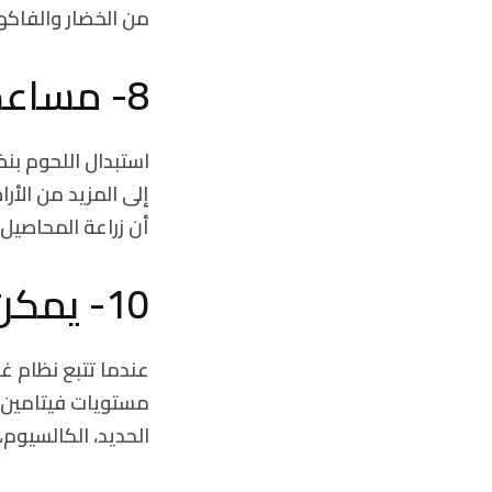
من الخضار والفاكهة
8- مساعدة البيئة:
استبدال اللحوم بنظ
إلى المزيد من الأرا
أن زراعة المحاصيل
10- يمكن أن تحتاج المكملات الغذائية:
عندما تتبع نظام غ
الحديد، الكالسيوم، وفيتامينات A وB وD. استشر طبيبك حول