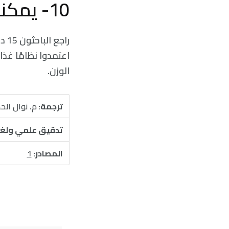
10- يمكنك خسارة الوزن:
راج
الوزن.
ترجمة:
م. نوال ال
تدقيق علمي ولغ
المصادر:
1