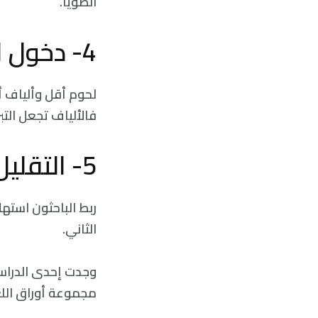
الصويا.
4- دخول الحمام كثيرًا:
لحوم أقل وألياف أ
فالألياف تجعل التب
5- التقليل من خطر الإصابة بمرض السكري:
ربط الباحثون استه
الثاني.
وجدت إحدى الدراسا
مجموعة أوراق اللع