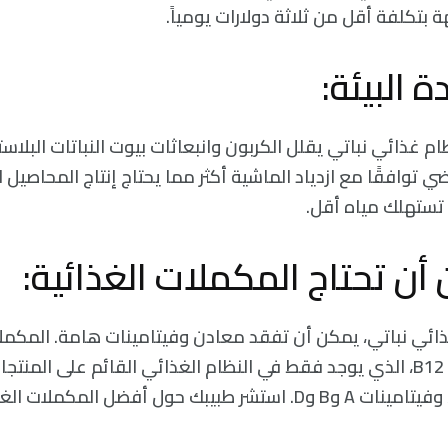
 بتكلفة أقل من ثلاثة دولارات يومياً.
ام غذائي نباتي يقلل الكربون وانبعاثات بيوت النباتات البلاست
ضي توافقًا مع ازدياد الماشية أكثر مما يحتاج إنتاج المحاصيل ا
 تستهلك مياه أقل.
ذائي نباتي، يمكن أن تفقد معادن وفيتامينات هامة. المكملات
مستويات فيتامين B12، الذي يوجد فقط في النظام الغذائي القائم على المنت
 أفضل المكملات الغذائية المناسبة لك.