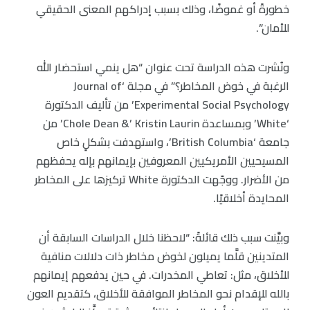
خطورةً أو غموضًا، وذلك بسبب إدراكهم المعنى الحقيقي
للأمان”.
ونُشرت هذه الدراسة تحت عنوان “هل ينمي استحضار الله
الرغبة في خوض المخاطر؟” في مجلة ‘Journal of
Experimental Social Psychology’ من تأليف الدكتورة
‘White’ وبمساعدة Chole Dean &’ Kristin Laurin’ من
جامعة ‘British Columbia’، واستهدفت بشكلٍ خاص
المسيحيين الأمريكيين المعروفين بإيمانهم بإله يحفظهم
من الأضرار. ووجّهت الدكتورة White تركيزها على المخاطر
المحايدة أخلاقيًا.
وبيَّنت سبب ذلك قائلةً: “لاحظنا خلال الدراسات السابقة أن
المتدينين قلَّما يميلون لخوض مخاطر ذات دلالات منافية
للأخلاق، مثل: تعاطي المخدرات. في حين يدفعهم إيمانهم
بالله للإقدام نحو المخاطر الموافقة للأخلاق، كتقديم العون