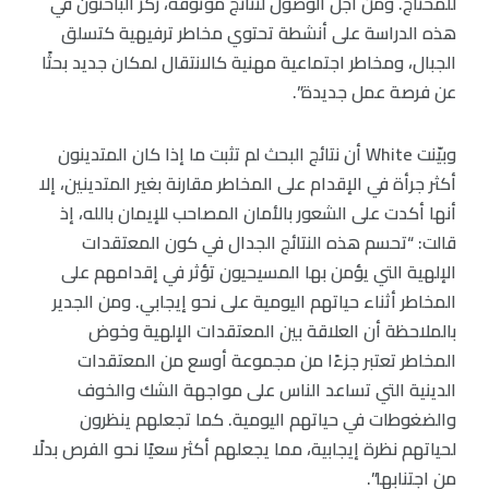
للمحتاج. ومن أجل الوصول لنتائج موثوقة، ركَّز الباحثون في
هذه الدراسة على أنشطة تحتوي مخاطر ترفيهية كتسلق
الجبال، ومخاطر اجتماعية مهنية كالانتقال لمكان جديد بحثًا
عن فرصة عمل جديدة”.
وبيّنت White أن نتائج البحث لم تثبت ما إذا كان المتدينون
أكثر جرأة في الإقدام على المخاطر مقارنة بغير المتدينين، إلا
أنها أكدت على الشعور بالأمان المصاحب للإيمان بالله، إذ
قالت: “تحسم هذه النتائج الجدال في كون المعتقدات
الإلهية التي يؤمن بها المسيحيون تؤثر في إقدامهم على
المخاطر أثناء حياتهم اليومية على نحو إيجابي. ومن الجدير
بالملاحظة أن العلاقة بين المعتقدات الإلهية وخوض
المخاطر تعتبر جزءًا من مجموعة أوسع من المعتقدات
الدينية التي تساعد الناس على مواجهة الشك والخوف
والضغوطات في حياتهم اليومية. كما تجعلهم ينظرون
لحياتهم نظرة إيجابية، مما يجعلهم أكثر سعيًا نحو الفرص بدلًا
من اجتنابها”.