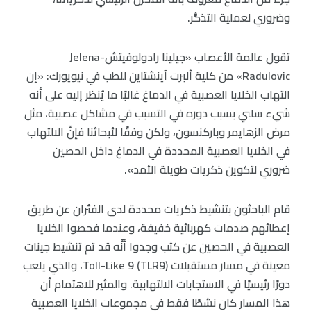
وضروري لعملية التذكُّر.
تقول عالمة الأعصاب «جيلينا رادولوفيتش-Jelena
Radulovic» من كلية ألبرت آينشتاين للطب في نيويورك: «إن
التهاب الخلايا العصبية في الدماغ غالبًا ما يُنظر إليه على أنه
شيء سلبي بسبب دوره في التسبب في مشاكل عصبية، مثل
مرض الزهايمر وباركنسون، ولكن وفقًا لأبحاثنا فإنَّ الالتهاب
في الخلايا العصبية المحددة في الدماغ داخل الحصين
ضروري لتكوين ذكريات طويلة الأمد».
قام الباحثون بتنشيط ذكريات محددة لدى الفئران عن طريق
إعطائهم صدمات كهربائية خفيفة، وعندما فحصوا الخلايا
العصبية في الحصين عن كثب وجدوا أنَّه قد تم تنشيط جينات
معينة في مسار مستقبلات Toll-Like 9 (TLR9)، والذي يلعب
دورًا رئيسيًا في الاستجابات الالتهابية. والمثير للاهتمام أن
هذا المسار كان نشطًا فقط في مجموعات الخلايا العصبية