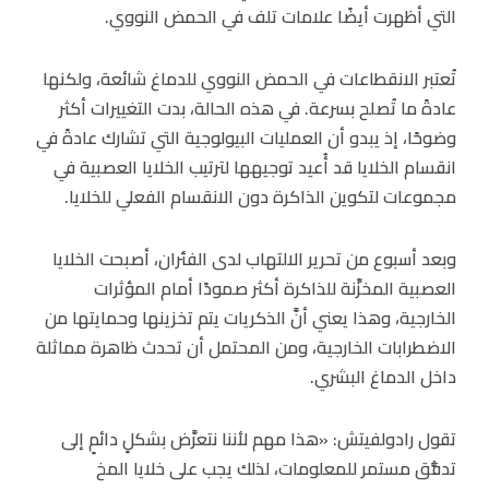
التي أظهرت أيضًا علامات تلف في الحمض النووي.
تُعتبر الانقطاعات في الحمض النووي للدماغ شائعة، ولكنها
عادةً ما تُصلح بسرعة. في هذه الحالة، بدت التغييرات أكثر
وضوحًا، إذ يبدو أن العمليات البيولوجية التي تشارك عادةً في
انقسام الخلايا قد أُعيد توجيهها لترتيب الخلايا العصبية في
مجموعات لتكوين الذاكرة دون الانقسام الفعلي للخلايا.
وبعد أسبوع من تحرير الالتهاب لدى الفئران، أصبحت الخلايا
العصبية المخزِّنة للذاكرة أكثر صمودًا أمام المؤثرات
الخارجية، وهذا يعني أنَّ الذكريات يتم تخزينها وحمايتها من
الاضطرابات الخارجية، ومن المحتمل أن تحدث ظاهرة مماثلة
داخل الدماغ البشري.
تقول رادولفيتش: «هذا مهم لأننا نتعرَّض بشكلٍ دائمٍ إلى
تدفُّق مستمر للمعلومات، لذلك يجب على خلايا المخ