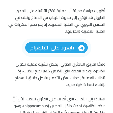
أظهرت دراسة حديثة أن عملية تذكُّر الأشياء على المدى
الطويل قد تؤدِّي إلى حدوث التهاب في الدماغ وتلف في
الحمض النووي في الخلايا العصبية، إذ يتم دمج الذكريات في
الخلايا العصبية وتخزينها.
تابعونا على التيليغرام
وفقًا لفريق الباحثين الدولي، يمكن تشبيه عملية تكوين
الذاكرة بإعداد العجة التي تتضمن كسر بضع بيضات، إذ
تتطلب العملية إحداث بعض التدمير بشكلٍ دقيق للسماح
بإنشاء نمط ذاكرة جديد.
استنادًا إلى التجارب التي أُجريت على الفئران للبحث، تبيَّن أنَّ
هذه الظاهرة تحدث داخل الحصين (hippocampus)، وهو
جزءٌ من الدماغ معروف بأنه المخزن الرئيسي لذكرياتنا،