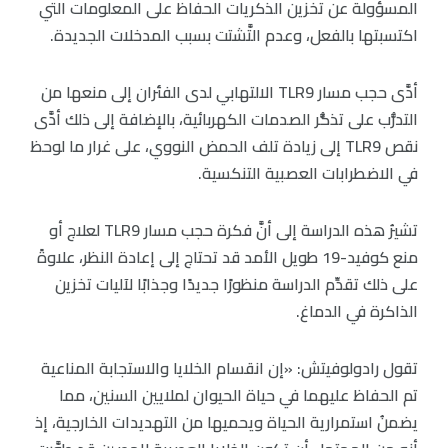
المسؤولة عن تخزين الذكريات الحفاظ على المعلومات التي
اكتسبتها بالفعل، وعدم التَّشتت بسبب المدخلات الجديدة.
أدَّى حجب مسار TLR9 الالتهابي لدى الفئران إلى منعها من
التدرُّب على تذكُّر الصدمات الكهربائية، بالإضافة إلى ذلك أدَّى
نقص TLR9 إلى زيادة تلف الحمض النووي، على غرار ما لوحظ
في الاضطرابات العصبية التنكسية.
تشيرُ هذه الدراسة إلى أنَّ فكرة حجب مسار TLR9 لعلاج أو
منع كوفيد-19 طويل الأمد قد تحتاج إلى إعادة النظر، علاوةً
على ذلك تقدِّم الدراسة منظورًا جديدًا وجذابًا لآليات تخزين
الذاكرة في الدماغ.
تقول رادولوفيتش: «إن انقسام الخلايا والاستجابة المناعية
تم الحفاظ عليهما في حياة الحيوان لملايين السنين، مما
يضمنُ استمرارية الحياة ويحميها من التهديدات الخارجية، إذ