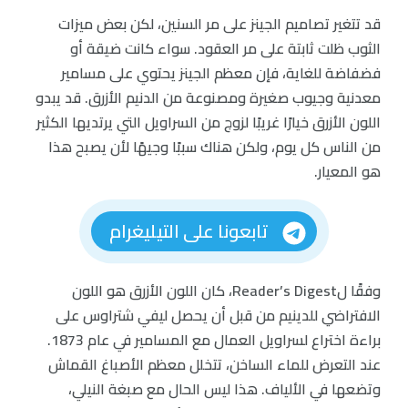
قد تتغير تصاميم الجينز على مر السنين، لكن بعض ميزات
الثوب ظلت ثابتة على مر العقود. سواء كانت ضيقة أو
فضفاضة للغاية، فإن معظم الجينز يحتوي على مسامير
معدنية وجيوب صغيرة ومصنوعة من الدنيم الأزرق. قد يبدو
اللون الأزرق خيارًا غريبًا لزوج من السراويل التي يرتديها الكثير
من الناس كل يوم، ولكن هناك سببًا وجيهًا لأن يصبح هذا
هو المعيار.
تابعونا على التيليغرام
وفقًا لReader’s Digest، كان اللون الأزرق هو اللون
الافتراضي للدينيم من قبل أن يحصل ليفي شتراوس على
براءة اختراع لسراويل العمال مع المسامير في عام 1873.
عند التعرض للماء الساخن، تتخلل معظم الأصباغ القماش
وتضعها في الألياف. هذا ليس الحال مع صبغة النيلي،