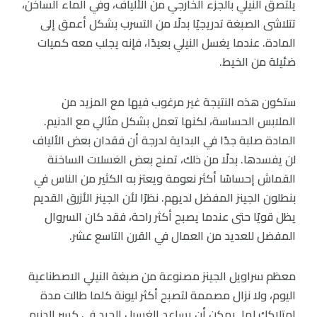
يلتصق النيلي بالجزء الخارجي من الألياف، وفي الماء الساخن،
تتلاشى الصبغة تدريجيًا بدلًا من التسرب بشكل أعمق إلى
المادة. عندما يغسل النيلي بعيدًا، فإنه يجلب معه كميات
ضئيلة من الخيط.
ستكون هذه النتيجة غير مرغوب فيها مع المزيد من
الملابس الحساسة، لكنها تعمل بشكل مثالي مع الدنيم.
المادة صلبة جدًا في البداية لدرجة أن فقدان بعض الألياف
لن يفسدها. بدلًا من ذلك، تمنح بعض الغسلات الساخنة
القماش إحساسًا أكثر نعومة ويعتز به الكثير من الناس في
بنطلون الجينز المفضل لديهم. نظرًا لأن الجينز الأزرق القديم
يظل قويًا حتى عندما يصبح أكثر راحة، فقد كان السروال
المفضل للعديد من العمال في القرن التاسع عشر.
معظم سراويل الجينز مصنوعة من صبغة النيلي الاصطناعية
اليوم، ولا نزال مصممة لتصبح أكثر ليونة كلما طالت مدة
امتلاكك لها. يمكن أن يساعد الغسيل الجيد في كسر الدنيم