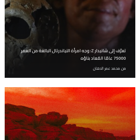
تعرّف إلى شانيدار Z: وجه امرأة النياندرتال البالغة من العمر
75000 عامًا المُعاد بناؤه
من
محمد عمر الدهان