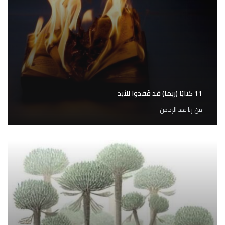
11 كتابًا (ربما) قد فُقدوا للأبد
من
رنا عبد الرحمن