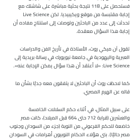
فستحصل على 118 نتيجة بحثية مباشرة على شاشتك مع
إجابة مقتبسة من موقع ويكيبيديا. لكن Live Science
تحدثت إلى عدد من الباحثين وتوصلت إلى استنتاج مفاده أن
إجابة هذا السؤال معقدة.
تقول آن ميكي روث، الأستاذة في تأريخ الفن والدراسات
العبرية واليهودية في جامعة نيويورك في رسالة بريدية إلى
Live Science: «لا أعتقد أن هذا سؤال يمكن الإجابة عنه».
كما لاحظت روث أن الباحثين لا يتفقون معه جديًا بشأن ما
قاله عن الهرم المصري.
على سبيل المثال، في أثناء حكم السلالات الخامسة
والعشرين (قرابة 712 حتى 664 قبل الميلاد)، كانت مصر
خاضعة للحكم الفرعوني من النوبة (جزء من السودان وجنوب
مصر حاليًا). بنى هؤلاء الحكام النوبيون أهرامات في السودان