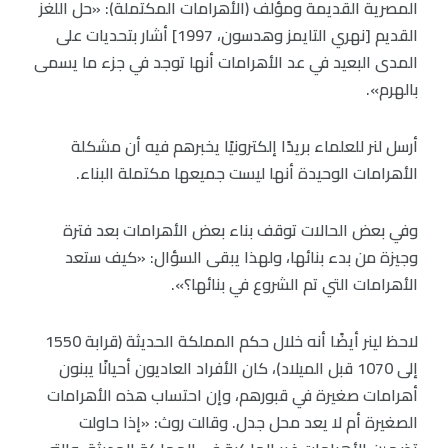
المصرية القديمة ومؤلف (الأهرامات المكتملة): «حل اللغز
القديم [نهري التايمز وهدسون، 1997] أشار بتحديات على
المدى البعيد في عد الأهرامات أنها توجد في جزء ما يسمى
بالهرم».
أرسل لنر للعلماء بريدًا إلكترونيًا يخبرهم فيه أن مشكلة
الأهرامات الوحيدة أنها ليست جميعها مكتملة البناء.
وفي بعض الحالات توقف بناء بعض الأهرامات بعد فترة
وجيزة من بدء بنائها، ولهذا يبقى السؤال: «كيف ستعد
الأهرامات التي تم الشروع في بنائها؟».
لاحظ لينر أيضًا أنه خلال حكم المملكة الحديثة (قرابة 1550
إلى 1070 قبل الميلاد)، كان الأفراد العاديون أحيانًا يبنون
أهرامات صغيرة في قبورهم، وإن احتساب هذه الأهرامات
الصغيرة أم لا يعد محل جدل. وقالت روث: «إذا حاولت