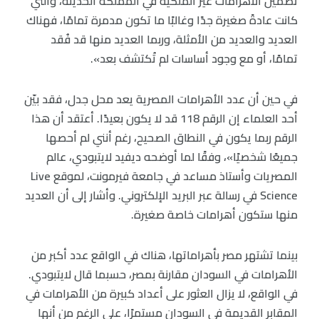
تضمين الأهرامات غير الملكية في المملكة الحديثة، والتي
كانت عادةً صغيرة جدًا وغالبًا ما تكون مدمرة تمامًا، فهناك
العديد والعديد من الأمثلة، وربما العديد منها قد فُقد
تمامًا، أو مع وجود أساسات لم تُكتشف بعد».
في حين أن عدد الأهرامات المصرية يعد محل جدل، فقد بيّن
أحد العلماء إن الرقم 118 قد لا يكون بعيدًا. أعتقد أن هذا
الرقم ربما يكون في النطاق الصحيح، رغم أنني لم أحصها
جميعًا شخصيًا»، وفقًا لما أوضحه ديفيد لايتبودي، عالم
المصريات وأستاذ مساعد في جامعة فيرمونت، لموقع Live
Science في رسالة عبر البريد الإلكتروني. وأشار إلى أن العديد
منها ستكون أهرامات خاصة صغيرة.
بينما تشتهر مصر بأهراماتها، هناك في الواقع عدد أكبر من
الأهرامات في السودان مقارنة بمصر، حسبما قال لايتبودي.
في الواقع، لا يزال العثور على أعداد كبيرة من الأهرامات في
المقابر القديمة في السودان مستمرًا، على الرغم من أنها