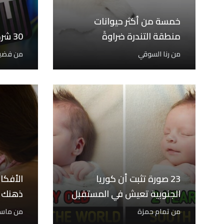
خمسة من أكثر حيوانات
منطقة التندرة ضراوةً
30 شركة للعمل عن بعد
من
رنا السوقي
من
فضيل
23 صورة تثبت أن كوريا
الأفكار
الجنوبية تعيش في المستقبل
ذهنك و
من
تمام حمزة
من
ماسه