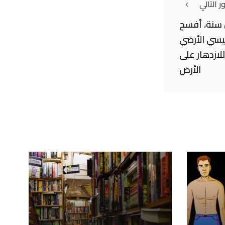
 التالي
59 مليون سنة، أفسح
طيسي الأرضي
للازدهار على
الأرض