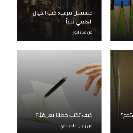
مستقبل مرعب: كتب الخيال
العلمي تتنبأ
من
عبير زبون
تحم؟
كيف تكتب خطابًا تعريفيًّا؟
من
نِهال عامر حلبي