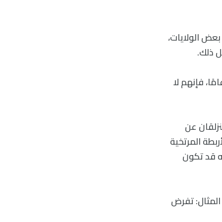
بعض الولايات،
ل ذلك.
داكوتا، حيث السن القانوني للحصول على رخصة القيادة التعليمية 14 عامًا، فإنهم لا
تنزلقان عن
ربطة المرتخية
نه قد تكون
 المثال: تفرض