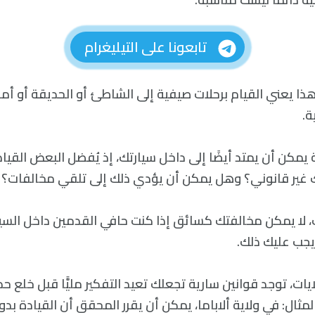
تابعونا على التيليغرام
 يعني القيام برحلات صيفية إلى الشاطئ أو الحديقة أو أما
ة.
 يمكن أن يمتد أيضًا إلى داخل سيارتك، إذ يُفضل البعض القيا
ك غير قانوني؟ وهل يمكن أن يؤدي ذلك إلى تلقي مخالفات؟
 لا يمكن مخالفتك كسائق إذا كنت حافي القدمين داخل السيار
يجب عليك ذلك.
يات، توجد قوانين سارية تجعلك تعيد التفكير مليًّا قبل خلع ح
لمثال: في ولاية ألاباما، يمكن أن يقرر المحقق أن القيادة 