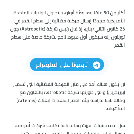
أكثر من 50 عامًا بعد بعثة أبولو، ستحاول الولايات المتحدة
الأمريكية مجددًا إرسال مركبة فضائية إلى سطح القمر في
25 كانون الثاني/يناير، إذ قال رئيس شركة (Astrobotic) جون
ثورنتون إنه سيكون أول هبوط ناجح لشركة خاصة على سطح
القمر.
تابعونا على التيليغرام
لن يكون هناك أحد على متن المركبة الفضائية التي تسمى
(بيريجرين) والتي طورتها شركة Astrobotic بالتعاون مع
وكالة ناسا لدراسة بيئة القمر استعدادًا لبعثات (Artemis)
المأهولة.
قبل عدة سنوات، قررت وكالة ناسا تكليف شركات أمريكية
بإرسال تجارب وتقنيات علمية إلى القمر – ويسمى هذا