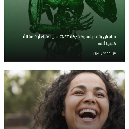
منافسٌ ينتقد بقسوة شركة CNET: «لن نمتلك أبدًا مقالةً
كتبتها آلة»
من
محمد ياسين