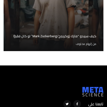
كيف سيبدو “مارك زوكربيرج/Mark Zuckerberg” لو كان فقيرًا
من
إلهام مخلوف
تابعنا على