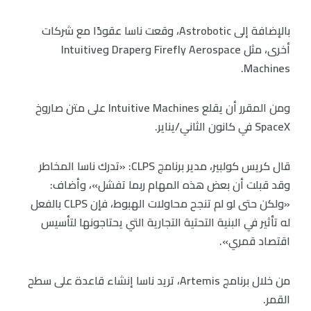
بالإضافة إلى Astrobotic، وقعت ناسا عقودًا مع شركات
أخرى، مثل Firefly Aerospace وDraper وIntuitive
Machines.
ومن المقرر أن يقلع Intuitive Machines على متن صاروخ
SpaceX في كانون الثاني/يناير.
قال كريس كولبير، مدير برنامج CLPS: «تدرك ناسا المخاطر
وقد قبلت أن بعض هذه المهام ربما تفشل»، وأضاف:
«ولكن حتى لو لم تنجح محاولات الهبوط، فإن CLPS بالفعل
له تأثير في البنية التحتية التجارية التي يحتاجونها لتأسيس
اقتصاد قمري».
من خلال برنامج Artemis، تريد ناسا إنشاء قاعدة على سطح
القمر.