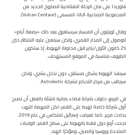
فلوريدا على متن الرحلة الافتتاحية للصاروخ الجديد من
المجموعة الصناعية ULA، المسمى (Vulcan Centaur).
وقال ثورنتون أن المسبار سيستغرق بعد ذلك «بضعة أيام»
للوصول إلى المدار القمري، ولكن سيتعين عليه الانتظار حتى
25 كانون الأول/يناير قبل محاولة الهبوط، إذ ستكون
الظروف مناسبة في الموقع المستهدف.
سينفذ الهبوط بشكل مستقل، دون تدخل بشري، ولكن
سيراقب من مركز التحكم لشركة Astrobotic.
في الربيع، حاولت شركة فضاء يابانية ناشئة بالفعل أن تصبح
أول شركة خاصة تهبط على القمر، لكن المهمة انتهت
بحادث مرير. كما تعرضت إسرائيل لانتكاس في عام 2019.
نجحت أربع دول فقط بالهبوط على سطح القمر: الولايات
المتحدة وروسيا والصين، ومؤخرًا الهند.