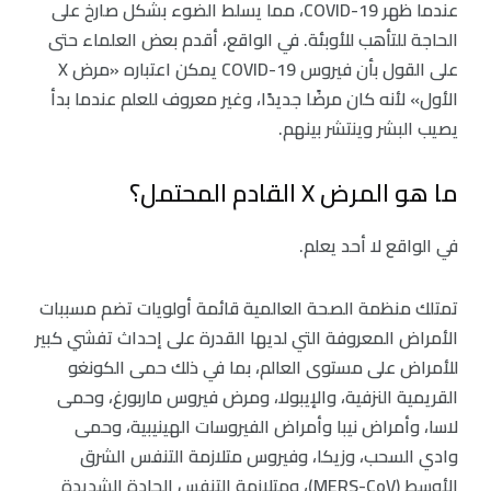
عندما ظهر COVID-19، مما يسلط الضوء بشكل صارخ على
الحاجة للتأهب للأوبئة. في الواقع، أقدم بعض العلماء حتى
على القول بأن فيروس COVID-19 يمكن اعتباره «مرض X
الأول» لأنه كان مرضًا جديدًا، وغير معروف للعلم عندما بدأ
يصيب البشر وينتشر بينهم.
ما هو المرض X القادم المحتمل؟
في الواقع لا أحد يعلم.
تمتلك منظمة الصحة العالمية قائمة أولويات تضم مسببات
الأمراض المعروفة التي لديها القدرة على إحداث تفشي كبير
للأمراض على مستوى العالم، بما في ذلك حمى الكونغو
القريمية النزفية، والإيبولا، ومرض فيروس ماربورغ، وحمى
لاسا، وأمراض نيبا وأمراض الفيروسات الهينيبية، وحمى
وادي السحب، وزيكا، وفيروس متلازمة التنفس الشرق
الأوسط (MERS-CoV)، ومتلازمة التنفس الحادة الشديدة