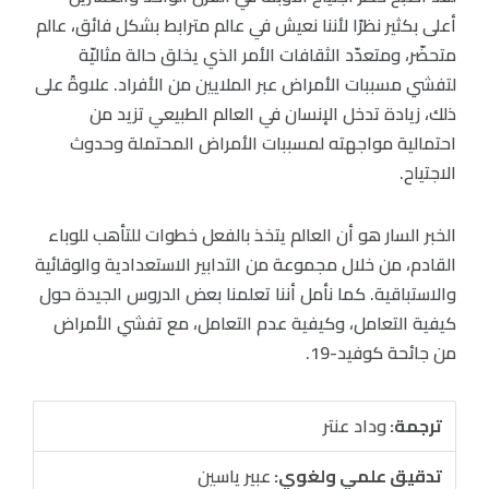
أعلى بكثير نظرًا لأننا نعيش في عالم مترابط بشكل فائق، عالم
متحضّر، ومتعدّد الثقافات الأمر الذي يخلق حالة مثاليّة
لتفشي مسببات الأمراض عبر الملايين من الأفراد. علاوةً على
ذلك، زيادة تدخل الإنسان في العالم الطبيعي تزيد من
احتمالية مواجهته لمسببات الأمراض المحتملة وحدوث
الاجتياح.
الخبر السار هو أن العالم يتخذ بالفعل خطوات للتأهب للوباء
القادم، من خلال مجموعة من التدابير الاستعدادية والوقائية
والاستباقية. كما نأمل أننا تعلمنا بعض الدروس الجيدة حول
كيفية التعامل، وكيفية عدم التعامل، مع تفشي الأمراض
من جائحة كوفيد-19.
ترجمة:
وداد عنتر
تدقيق علمي ولغوي:
عبير ياسين