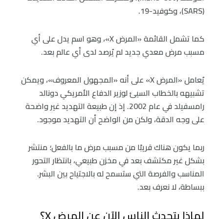
(SARS)، وكوفيد-19.
كما تشمل القائمة «المرض X»، وهو اسم يدل على أي
مسبب مرض معدي جديد لم يُرصد لدى أي عالم بعد.
يُعامل «المرض X» على أنه «المجهول المعروف»، ويمكن
تشبيهه بالخطاب السيئ لوزير الدفاع الأمريكي دونالد
رامسفيلد في عام 2002. إذ إن طبيعة التهديد غير واضحة
على وجه الدقة، ولكن من الواضح أن التهديد موجود.
ربما يكون هناك قريبًا من مسبب مرض ما بالفعل؛ منتشر
بشكل غير مكتشف بعد في مخزن طبيعي، بانتظار التحور
المناسب والفرصة التي ستسمح له بالاجتياح بين البشر.
ببساطة، لا نعرف بعد.
لماذا يتحدث الناس الآن عن المرض X؟