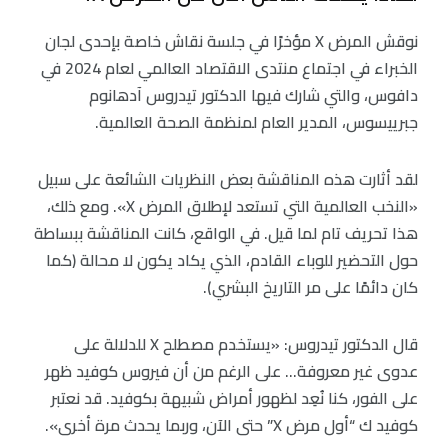
نوقش المرض X مؤخرًا في جلسة نقاش خاصة بإحدى لجان
الخبراء في اجتماع منتدى الاقتصاد العالمي لعام 2024 في
دافوس، والتي شارك فيها الدكتور تيدروس آدهانوم
جبرييسوس، المدير العام لمنظمة الصحة العالمية.
لقد أثارت هذه المناقشة بعض النظريات الشائعة على سبيل
«النخب العالمية التي تستعد لإطلاق المرض X». ومع ذلك،
هذا تحريف تام لما قيل. في الواقع، كانت المناقشة ببساطة
حول التحضير للوباء القادم، الذي يكاد يكون لا محالة (كما
كان دائمًا على مر التاريخ البشري).
قال الدكتور تيدروس: «يستخدم مصطلح X للدلالة على
عدوى غير معروفة… على الرغم من أن فيروس كوفيد ظهر
على الفور، كنا نُعِد لظهور أمراض شبيهة بكوفيد. قد نعتبر
كوفيد ك “أول مرض X” حتى الآن، وربما يحدث مرة أخرى».