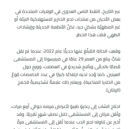
عبر التاريخ، التقط الناس العدوى في الولايات المتحدة في
بعض الأحيان من منتجات لحم الخنزير الاستهلاكية النيئة أو
غير المطهيّة بشكلٍ جيد، لكنّ الأنظمة الحديثة وإرشادات
الطهي قللت هذا الخطر.
وقعت الحالة المُبلّغ عنها حديثًا عام 2022، عندما تم نقل
شابٍّ يبلغ من العمر 29 عامًا في مينيسوتا إلى المستشفى
مُصابًا بالحمّى وبآلامٍ شديدةٍ في العضلات، وورمٍ حول
العينين. كما وُجد لديه ارتفاعًا كبيرًا في عدد الحامضات (نوعٌ
من الخلايا المناعية)، ويعتبر ذلك علامةً تشخيصيةً للخمج
(الإنتان).
احتاج الشاب إلى رعايةٍ طبيةٍ لأعراض مرضه حوالي أربع مرات،
ونُقل مرتان إلى المستشفى خلال نصفِ شهرٍ تقريبًا. وقد
أخبر عن تناوله لحم الدب عندما نُقل إلى المستشفى مرةً