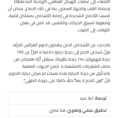
الأمعاء إلى عضلات الهيكل العظمي (الإرادية المخططة)
وعضلة القلب والجهاز العصبي، بما في ذلك الدماغ. يمكن أن
تتسبب الأخماج الشديدة في إصابة الأشخاص بمشاكل قلبية،
وصعوبة تنسيق الحركات والتنفس، قد تصل في بعض
الأوقات إلى الموت.
بالحديث عن الأشخاص الذين يطبخون لحوم الفرائس البريّة،
فإنّ تسخين اللحم إلى درجةِ حرارةٍ داخلية لا تقلُّ عن 165
درجة فهرنهايت (74 درجة مئوية)، سيقتل أيّة طفيلياتٍ من
صنف الشعرينات (المشعرات). تنصح الجهات المعنية
بالتحقّق من درجة الحرارة هذه باستخدام ميزان حرارة اللحوم،
لأنّ “لون اللحم لا يعدُّ دليلًا كافيًا على جودة الطهي”.
ترجمة:
آية عبيد
تدقيق علمي ولغوي:
هنا نصري