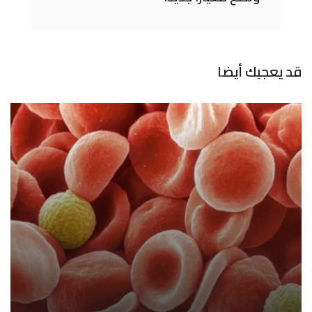
قد يعجبك أيضا