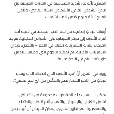
المرض، لأنّه غير شديد الحساسية في الفترات المبكّرة من
مرض الشخص. تعافى الأشخاص الستّة المرضى، وتلّقى
العلاج ثلاثةً منهم ضمن المستشفيات.
أُرسِلت عيناتٍ إضافية من لحم الدب المجمّد في ثلاجة أحد
أفراد الأسرة إلى مركز السيطرة على الأمراض لتحليلها، فوجد
العلماء يرقات الشعرينات تتحرك في اللحم – بالأخص، ديدان
الشعرينات الأصلية. تم تجميد اللحوم التي خضعت للتحليل
حتى 110 أيام في ثلاجةٍ منزلية.
وورد في التقرير أنّ “فرد الأسرة الذي اصطاد الدب وقدّم
عيناتٍ من اللحم للاختبار نصح بالتخلُّص من أيِّ لحمٍ متبقي”.
يمكن أن يسبب داء المشعرات مجموعةً من الأعراض،
تشمل الغثيان والإسهال والتعب وآلام البطن والصُّداع
والقشعريرة. مع تطوّر العدوى، يمكن للديدان أن تُهاجر من