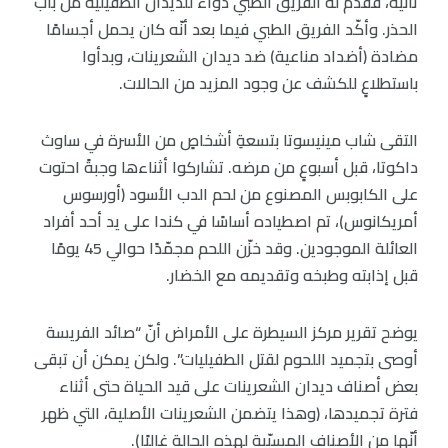
ثانية، فقدّم له الفريقُ الطّبي دواءً للدّيدان الطّفيلية من باب
الحذر. وأكّد الفريق الطبي فيما بعد أنّه كان يحمل أجسامًا
مضادة (أضداد مناعية) ضد ديدان الشعرينات، وبدأوا
باستطلاعٍ للكشف عن وجود المزيد من الحالات.
التقى شاب مينيسوتا بتسعةِ أشخاصٍ من الأسرة في ساوث
داكوتا، قبل أسبوعٍ من مرضه. تشاركوا أثناءها وجبةً احتوت
على الكابوبس المصنوع من لحم الدب الأسود (أورسوس
أمريكانوس)، تم اصطياده أساسًا في كندا على يد أحد أفراد
العائلة الموجودين. وقد خزّن اللحم مجمّدًا حوالي 45 يومًا
قبل إذابته وطبخه وتقديمه مع الخضار.
يوضح تقرير مركز السيطرة على الأمراض أنّ “صائد الفريسة
أوصى بتجميد اللحوم لقتل الطفيليات”. ولكن يمكن أن تبقى
بعض أصناف ديدان الشعرينات على قيد الحياة حتى أثناء
فترة تجميدها، (وهذا يتضمن الشعرينات الأصلية، التي ظهر
أنّها من الأصناف المسبّبة لهذه الحالة غالبًا).