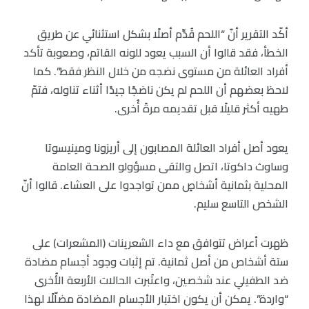
أكّد التقرير أنّ “اللحم قُدِّم أصلًا بشكل استثنائي عن طريق
الخطأ، فقد قالوا أن السبب يعود للونه القاتم، وصعوبة تأكد
أفراد العائلة من مستوى نضجه من خلال النظر فقط”. كما
لاحظ بعضهم أن اللحم لم يكن ناضجًا جيدًا أثناء تناوله، فتمّ
طهيه أكثر قليلًا قبل تقديمه مرةً أُخرى.
يعود أصل أفراد العائلة المصابون إلى أريزونا ومينيسوتا
وساوث داكوتا، اتصل والتقى مسؤولو الصحة العامة
المحلية بثمانية أشخاصٍ ممن تواجدوا على العشاء. قالوا أنّ
الشخص التاسع سليم.
ظهرت أعراض تتوافق مع داء الشعرينات (المشعرات) على
ستة أشخاص من أصل ثمانية. تم إثبات وجود أجسام مضادة
ضد الطفيلي عند شخصين، واعتُبرت الحالات الأربعة الأُخرى
“واردة”. يمكن أن يكون اختبار الأجسام المضادة مضلّلًا لهذا