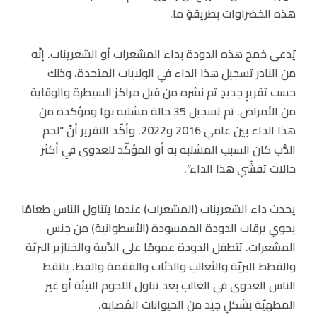
هذه الخضراوات بطريقةٍ ما.
يُدعى خمج هذه الدودة بداء المشعرات أو الشعرينات. إنّه
من النادر تسجيل هذا الداء في الولايات المتحدة، وذلك
حسب تقريرٍ جديدٍ تم نشره من قبل مراكز السيطرة والوقاية
من الأمراض. تم تسجيل 35 حالة مشتبه بها ومؤكدة من
هذا الداء بين عامي 2016 و2022. وأكّد التقرير أنّ “لحم
الدُّب كان السبب المشتبه به أو المؤكّد للعدوى في أكثر
حالات تفشّي هذا الداء”.
يحدث داء الشعرينات (المشعرات) عندما يتناول الناس طعامًا
يحوي يرقات الدودة الممسودة (الأسطوانية) من جنس
المشعرات. تتطفل الدودة عمومًا على الدِّببة والخنازير البريّة
والقطط البريّة والثعالب والذئاب والفقمة والفظ. يلتقط
الناس العدوى في الغالب بعد تناول اللحوم النيئة أو غير
المطهيّة بشكلٍ جيد من الحيوانات المُصابة.