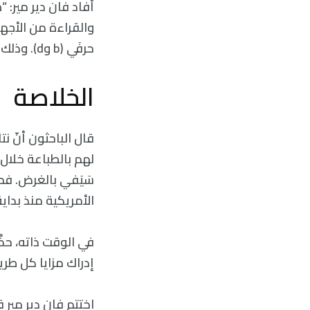
أفاد فان دير مير: “
والقراءة من الأجه
حرفَي (b وd). وذلك يُعزى لكونهم لم يجربوا فعليًا كتابة هذه الحروف بأيديهم”.
الخلاصة
قال الباحثون أنّ ن
لهم بالطباعة خلال 
سَيَفي بالغرض. فمث
الأمريكية منذ بداية
في الوقت ذاته، حذّ
إدراك مزايا كل طر
اختتم فان دير مير ق