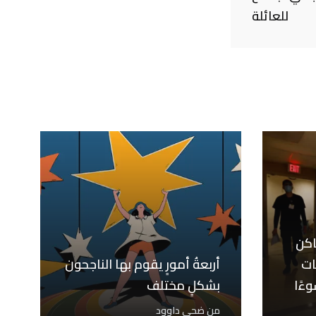
للعائلة
اكن
ات
أربعةُ أمورٍ يقوم بها الناجحون
ءًا
بشكلٍ مختلف
من
ضحى داوود