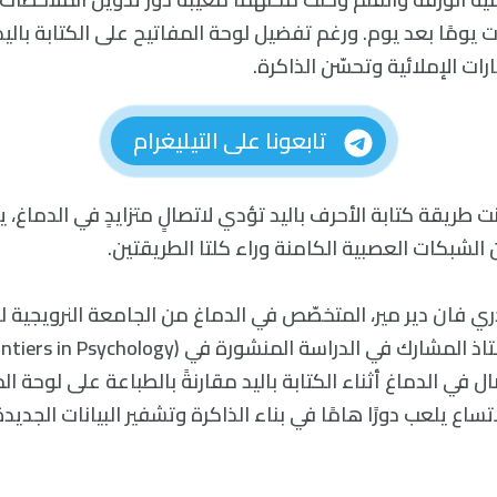
يومًا بعد يوم. ورغم تفضيل لوحة المفاتيح على الكتابة باليد 
رات الإملائية وتحسّن الذاكرة.
تابعونا على التيليغرام
نت طريقة كتابة الأحرف باليد تؤدي لاتصالٍ متزايدٍ في الدماغ، 
ن الشبكات العصبية الكامنة وراء كلتا الطريقتين.
ري فان دير مير، المتخصّص في الدماغ من الجامعة النرويجية ل
ل في الدماغ أثناء الكتابة باليد مقارنةً بالطباعة على لوحة ا
تساع يلعب دورًا هامًا في بناء الذاكرة وتشفير البيانات الجديدة