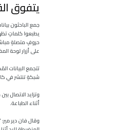
يتفوق الق
يطبعوا كلماتٍ تظهر
حروفٍ متصلةٍ مباش
على أزرار لوحة المف
شبكةٍ تنتشر في كافة أنح
وتزايد الاتصال بين
أثناء الطباعة.
وقال فان دير مير: “
المنضبطة لليد أثناء