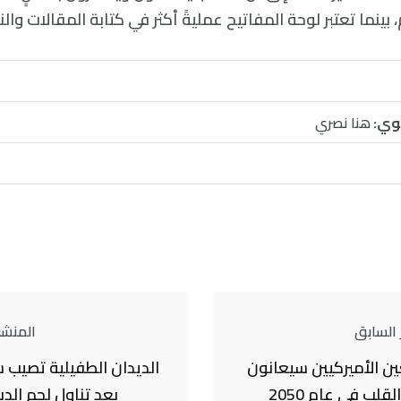
 بينما تعتبر لوحة المفاتيح عمليةً أكثر في كتابة المقالات وا
وي:
هنا نصري
 السابق
المنشور
ن الأميركيين سيعانون
الديدان الطفيلية تصيب
لب في عام 2050
بعد تناول لحم الد