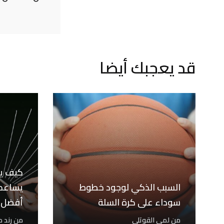
قد يعجبك أيضا
كيف ي
السبب الذكي لوجود خطوط
يساعدك
سوداء على كرة السلة
أفضل
من
لمى القوتلي
من
رند 