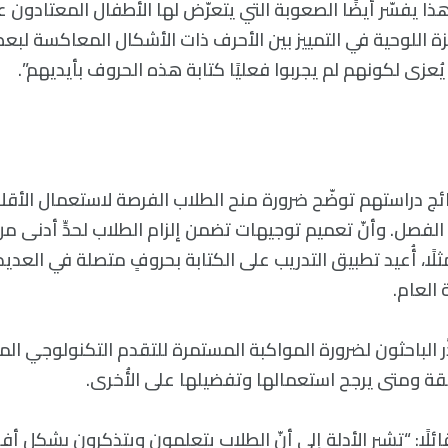
هذا يفسّر أيضًا الصعوبة التي يتعرّض لها الأطفال المعتادون ع
زة اللوحية في التمييز بين الأحرف ذات الأشكال المعاكسة لبع
تائج دراستهم توضّح ضرورة منح الطلاب الفرصة لاستعمال الأقلا
الفصل. وأنّ تعميم توجيهات تضمن إلزام الطلاب لحدٍّ أدنى من
لًا، أُعيد تطبيق التدريب على الكتابة بحروفٍ متصلة في العديد
 العام.
َر الباحثون لضرورة المواكبة المستمرة للتقدم التكنولوجي المت
يقة ومتى يرجح استعمالها وتفضيلها على الأُخرى.
ائلًا: “تشير الأدلة إلى أنّ الطلاب يتعلمون ويتذكرون بشكلٍ أ