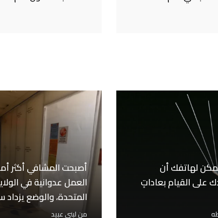
مكن لهاتفك أن
أصبحت المشافي أكثر أم
 على القيام بعاداتٍ
العمل عدوانية في الولاي
المتحدة، والوضع يزداد سو
طه
من
لبنى عبيد