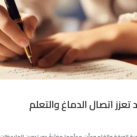
يد تعزز اتصال الدماغ والتعلم
ية الورقة والقلم وحلَّت محلّهما مغيّبةً دور تدوين الملاحظات 