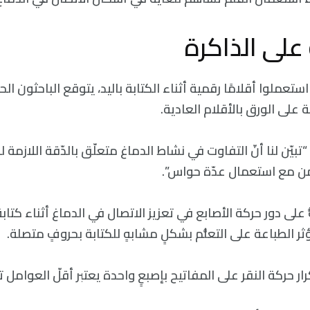
 على الذاكرة
ستعملوا أقلامًا رقمية أثناء الكتابة باليد، يتوقع الباحثون ال
 على الورق بالأقلام العادية.
“تبيّن لنا أنّ التفاوت في نشاط الدماغ متعلّق بالدّقة اللازمة 
زامن مع استعمال عدّة حواس”.
بُّ على دور حركة الأصابع في تعزيز الاتصال في الدماغ أثناء كت
ثر الطباعة على التعلُّم بشكلٍ مشابهٍ للكتابة بحروفٍ متصلة.
كرار حركة النقر على المفاتيح بإصبعٍ واحدة يعتبر أقلّ العوامل تح