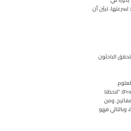
لسرعتها، تبيّن أن
يتحقق الباحثون
لعلوم
والتكنولوجيا والأستاذ المشارك في الدراسة المنشورة في (Frontiers in Psychology): “لاحظنا
لمفاتيح. ومن
، وبالتالي فهو