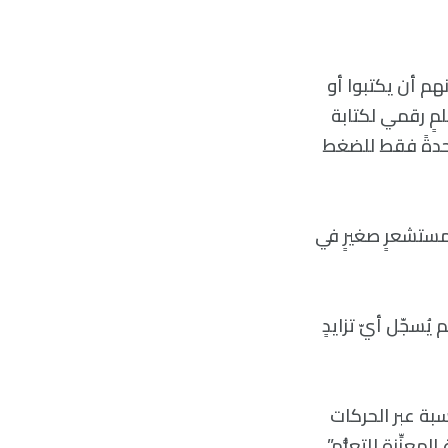
 جامعيًا ممن طُلب منهم أن يكتبوا أو
مٍ رقمي لكتابة
احدةً فقط للضغط
البيانات المُكتنَزة التي تقيس نشاط الدماغ الكهربائي (EEG) بواسطة 256 مستشعرٍ صغيرٍ في
ُسجّل أيّ تزايدٍ
سبة عبر الحركات
زِّزة للتعلُّم”.