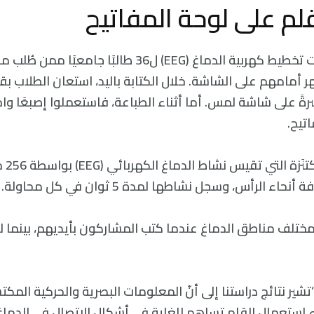
لم على لوحة المفاتيح
جمع الباحثون بيانات تخطيط كهربية الدماغ (EEG) ل36 طالبًا
 أمامهم على الشاشة. خلال الكتابة باليد، استعان الطلاب بقل
رةً على شاشة لمس. أما أثناء الطباعة، فاستعملوا إصبعًا و
اتيح.
تتجمع 
اء الرأس، وسجل نشاطها لمدة 5 ثوان في كل محاولة.
 مختلف مناطق الدماغ عندما كتب المشاركون بأيديهم، بينما لم ي
تشير نتائج دراستنا إلى أنّ المعلومات البصرية والحركية المكت
 استعمال القلم تساهم للغاية في أشكال الاتصال في الدماغ المع