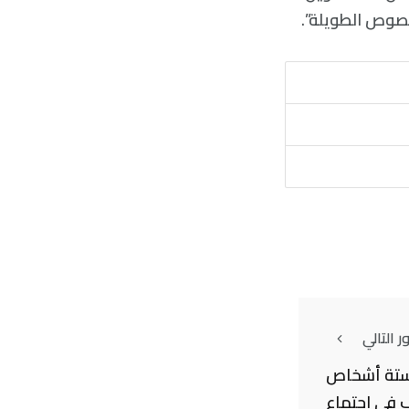
لنصوص الطويلة”.
 التالي
 ستة أشخاص
ب في اجتماع