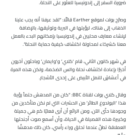
ضرورة السفر إلى إندونيسيا للعثور على النحلة.
وصرّح بولت لموقع Earther قائلًا: “لقد عرفنا أنه يجب علينا
الذهاب إلى هناك، لرؤيتها في البرية وتوثيقها، بالإضافة
لإنشاء معارف محليين في إندونيسيا بإمكانهم البدء بالعمل
معنا كشركاء لمحاولة اكتشاف كيفية حماية النحلة”.
في شهر كانون الثاني، قام ‘كلاي’ و’وايمان’ وباحثون آخرون
أخيرًا بإعادة اكتشاف نحلة والس الضخمة، ولكن هذه المرة
في أعشاشٍ للنمل الأبيض على إحدى الأشجار.
وقال كلاي بولت لقناة BBC: “كان من المدهش حتماً رؤية
هذا ‘البولدوغ الطائر’ من الحشرات التي لم نكن متأكدين من
وجودها حتّى الآن، ومن الرائع أن أرى فعليًا كم هي جميلة
وكبيرة هذه الفصيلة في الحياة، وأن أسمع صوت أجنحتها
العملاقة تطنّ عندما تحلق وراء رأسي، كان ذلك مدهشًا