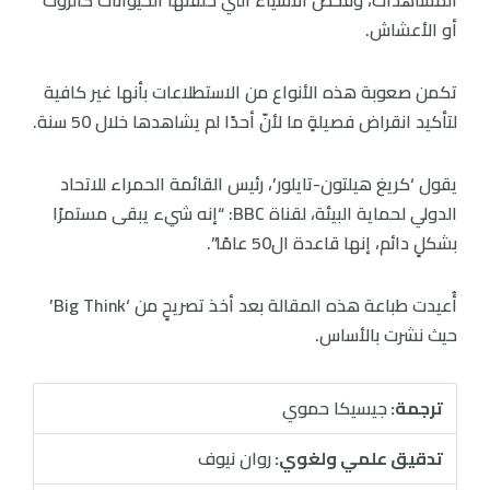
أو الأعشاش.
تكمن صعوبة هذه الأنواع من الاستطلاعات بأنها غير كافية
لتأكيد انقراض فصيلةٍ ما لأنّ أحدًا لم يشاهدها خلال 50 سنة.
يقول ‘كريغ هيلتون-تايلور’، رئيس القائمة الحمراء للاتحاد
الدولي لحماية البيئة، لقناة BBC: “إنه شيء يبقى مستمرًا
بشكلٍ دائم، إنها قاعدة ال50 عامًا”.
أُعيدت طباعة هذه المقالة بعد أخذ تصريحٍ من ‘Big Think’
حيث نشرت بالأساس.
ترجمة:
جيسيكا حموي
تدقيق علمي ولغوي:
روان نيوف