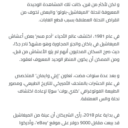
و لكن لأكثر من قرن، كانت تلك المشاهدة الوحيدة
المعروفة لنحلة ‘الميغاشيل-بلوتو’ والبعض تخوف من
انقراض النحلة العملاقة بسبب قطع الغابات.
في عام 1981، اكتشف عالم الأحياء ‘آدم مسر’ بعض أعشاش
الميغاشيل في باكان والجزر المجاورة وهو مشهدٌ نادر جدًا،
حيث صرح السكان المحليون أنهم لم يرَو الأعشاش من قبل،
ومن الممكن أن يكون المنظر الوحيد المعروف لعقود.
و بعد عدة سنوات مضت، تعاون ‘إيلي وايمان’ المتخصص
في علم الحشرات بالمتحف الأميركي للتاريخ الطبيعي، ومصور
الطبيعة الفوتوغرافي ‘كلاي بولت’ سويًا لإعادة اكتشاف
نحلة والس العملاقة.
في بداية عام 2018، رأى الشريكان أن عينة من الميغاشيل
قد بيعت مقابل 9000 دولار على موقع ‘eBay’، وأدركوا