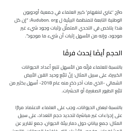
صرّح ‘غاري لانغهام’ كبير العلماء في جمعية أودوبون
الوطنية التابعة للمنظمة البيئية ل Audubon. org: “إن كل
هذا يتلخص في التحدي المتمثّل بإثبات وجود شيء غير
موجود، وإنه من الأسهل إثبات أن شيء ما موجود”.
الحجم أيضًا يُحدث فرقًا
بالنسبة للعلماء فإنّه من الأسهل تتبع أعداد الحيوانات
الكبيرة، على سبيل المثال: إنّ تتبّع وحيد القرن الأبيض
الشمالي -الذي مات آخر ذكرٍ منه عام 2018- أسهل بكثير من
تتبّع الطيور الصغيرة أو الحشرات.
بالنسبة لبعض الحيوانات، وجب على العلماء الاعتماد مرارًا
على إجراءات غير مباشرة لتحديد حجم التعداد، على سبيل
المثال: جمع بياناتٍ حول دمار بيئة الحيوان، جمع تقارير عن
المشاهدات، وفحص الأشياء التي خلفتها الحيوانات كالروث