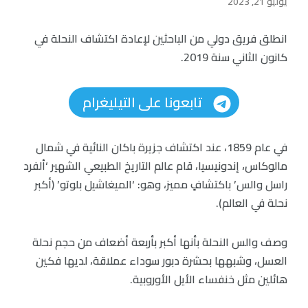
يوليو 21, 2023
انطلق فريق دولي من الباحثين لإعادة اكتشاف النحلة في
كانون الثاني سنة 2019.
تابعونا على التيليغرام
في عام 1859، عند اكتشاف جزيرة باكان النائية في شمال
مالوكاس، إندونيسيا، قام عالم التاريخ الطبيعي الشهير ‘ألفرد
راسل والس’ باكتشافٍ مميز، وهو: ‘الميغاشيل بلوتو’ (أكبر
نحلة في العالم).
وصف والس النحلة بأنها أكبر بأربعة أضعاف من حجم نحلة
العسل، وشبهها بحشرة دبور سوداء عملاقة، لديها فكين
هائلين مثل خنفساء الأيل الأوروبية.