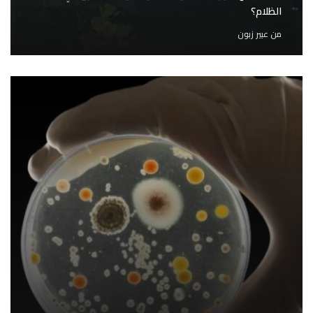
الظلام؟
من
عبير زبون