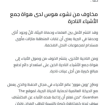
حقًا”.
مخاوف من نشوء هوس لدى هواة جمع
الأشياء النادرة
وقد انتشر الأمل بين العلماء وحماة البيئة، لأنّ وجود أنثى
وحدها في البرية يعني أن غابات المنطقة مازالت مأوى
مستدام لمجموعات النحل الضخمة.
ومن الناحية الأخرى، ينتشر الخوف من وصول الأنباء إلى
هواة جمع الأشياء النادرة الذين على استعدادٍ دائم لدفع
مبالغ كبيرة من أجل عينات نادرة.
وصرّح ‘روبن موور’ عالم الأحياء في مجال الحفظ والذي يعمل
مع الحركة العالمية لحماية الحياة البرية، لموقع The
Guardian: “نحن نعلم أن إذاعة هذه الأنباء عن الاكتشاف
سوف تبدو كمخاطرة كبيرة بالنسبة للطلب المراد، ولكن