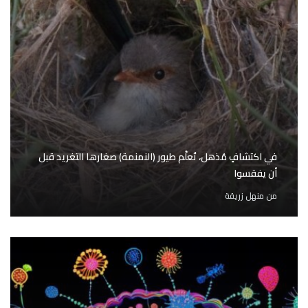
في اكتشافٍ مُذهل، تُعلّم طيور (النمنمة) صغارها التغريد قبل
أن يفقسوا
من
منهل زريقة