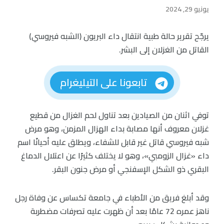
يونيو 29, 2024
يرجّح تقرير حالة طبية انتقال داء البريون (الشبه فيروسي)
القاتل من الغزلان إلى البشر.
تابعونا على التيليغرام
توفي اثنان من الصيادين بعد تناول لحم الغزال من قطيع
غزلان معروف أنها مصابة بداء الهزال المزمن، وهو مرض
شبه فيروسي قاتل غير قابل للشفاء، ويطلق عليه أحيانًا اسم
داء «غزال الزومبي»، وهو لا يختلف كثيرًا عن اعتلال الدماغ
البقري ذو الشكل الإسفنجي أو مرض جنون البقر.
وقد أبلغ فريق من الأطباء في جامعة تكساس عن وفاة رجل
ناهز عمره 72 عامًا بعد أن ظهرت عليه تصرفات مضطربة