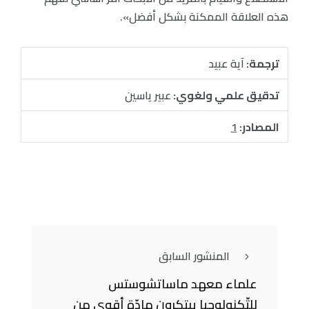
هذه العلاقة الممكنة بشكل أفضل».
ترجمة:
آية عبيد
تدقيق علمي ولغوي:
عبير ياسين
المصادر:
1
المنشور السابق
علماء معهد ماساتشوستس
للتّكنولوجيا يبتكرون مادّة أقوى من