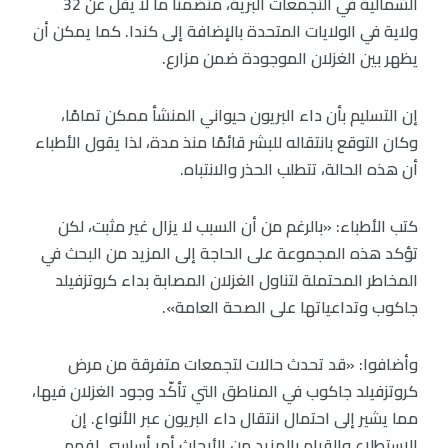
الشمالية في التجمعات البرية، متضمنًا ما لا يقل عن 32
ولاية في الولايات المتحدة بالإضافة إلى كندا. كما يمكن أن
يظهر بين الغزلان الموجودة ضمن مزارع.
إن التسليم بأن داء البريون حيواني المنشأ ممكن تمامًا،
وكان التوقع بانتقاله للبشر قائمًا منذ مدة، لذا يقول الأطباء
أن هذه الحالة، تتطلب الحذر والانتباه.
كتب الأطباء: «بالرغم من أن السبب لا يزال غير مثبت، لكن
تؤكد هذه المجموعة على الحاجة إلى المزيد من البحث في
المخاطر المحتملة لتناول الغزلان المصابة بداء كروتزفيلد
جاكوب وتداعياتها على الصحة العامة».
وأضافوا: «قد تحدث حالات لتجمعات متفرقة من مرض
كروتزفيلد جاكوب في المناطق التي تأكّد وجود الغزلان فيها،
مما يشير إلى احتمال انتقال داء البريون عبر الأنواع. إن
الاستطلاع والقيام بالمزيد من الأبحاث أمر أساسي لفهم