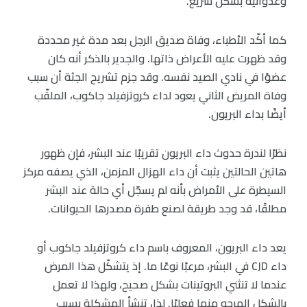
وعدوانية بشكل سريع.
كما أكّد الأطباء، وفاة صديق الرجل بعد مدة غير محددة
وقد ظهرت عليه الأعراض ذاتها. والجدير بالذكر أنه كان
عضوًا في نادي الصيد نفسه. وقد جزم تشريح الجثة أن سبب
وفاة المريض الثاني يعود لداء كروتزفيلد جاكوب، الملقّب
أيضًا بداء البريون.
نظرًا لندرة حدوث داء البريون تقريبًا عند البشر، فإن ظهور
هاتين الحالتين يثبت أن داء الهزال المزمن، الذي يصفه مركز
السيطرة على الأمراض بأنه لم يسجّل أي حالة عند البشر
مطلقًا، قد وجد طريقة لصنع طفرة مصدرها الحيوانات.
يعد داء البريون، المعروف باسم داء كروتزفيلد جاكوب أو
داء CJD في البشر، مرعبًا نوعًا ما. إذ يتشكّل هذا المرض
عندما لا تنثني البروتينات بشكل صحيح، ولهذا لا تعمل
بالشكل المرجو منها فعليًا. لذا، تنشأ المشكلة بسبب