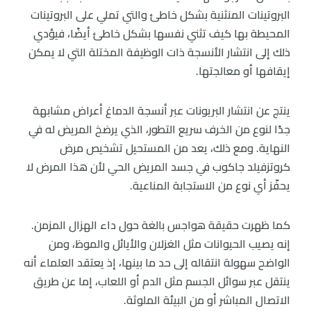
البروتينات المنثنية بشكل خاطئ والتي تملي على البروتينات
المحيطة بها كيف تثني نفسها بشكل خاطئ أيضًا، فيؤدي
ذلك إلى انتشار الأنسجة ذات الوظيفة المختلة التي لا يمكن
إيقافها أو معالجتها.
ينتج عن انتشار البريونات عبر أنسجة الدماغ أعراض مشابهة
جدًا لنوع من الخرف سريع التطور، الذي يرضخ المريض له في
النهاية. ومع ذلك، يعد من المستحيل تشخيص مرض
كروتزفيلد جاكوب في جسد المريض الحي لأن هذا المرض لا
يحفّز أي نوع من الاستجابة المناعية.
كما ظهرت حقيقة هواجس بالغة حول داء الهزال المزمن.
إنه يصيب الحيوانات مثل الغزلان والأيائل والموظ، ومن
الواضح سهولة انتقاله إلى حد ما بينها، إذ يعتقد العلماء أنه
ينتقل عبر سوائل الجسم مثل الدم أو اللعاب، إما عن طريق
الاتصال المباشر أو من البيئة الملوثة.