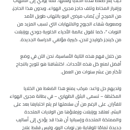
حيث يتم ضغط هذه الخلايا وقتلها. مما يؤدي إلى الالتهاب
وإفراز المخاط وتلف حاجز مجرى الهواء. وبدون هذا الحاجز،
من المرجح أن يُصاب مرضى الربو بالتهاب طويل الأمد
وصعوبة شفاء الجروح والالتهابات التي تسبب المزيد من
النوبات “، كما تقول عالمة الأحياء الخلوية جودي روزنبلات
من كينجز كوليدج لندن، كبيرة مؤلفي الدراسة الجديدة.
من خلال فهم هذه الآلية الأساسية، نحن الآن في وضع
أفضل لمنع كل هذه الأحداث. اكتشافنا هو تتويج بالنجاح
لأكثر من عشر سنوات من العمل.
ولديهم حل واعد: مركب يمنع هذا الضغط من الخلايا
المكتظة – تسمى البثق الظهاري – في بطانة مجرى الهواء
للفئران. على الرغم من أن سلامتها لم يتم اختبارها بعد على
البشر، تعتقد روزنبلات وزملاؤها من الولايات المتحدة
والمملكة المتحدة وإسبانيا أن هذا قد يؤدي إلى أساليب
جديدة تمامًا للوقاية من نوبات الربو، وليس فقط علاج