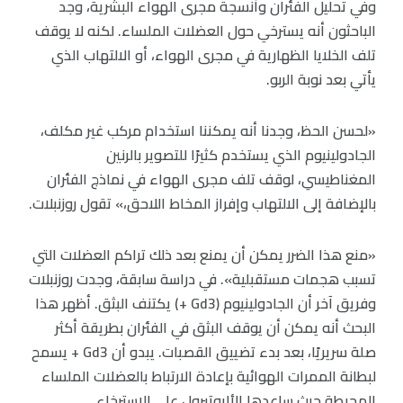
وفي تحليل الفئران وأنسجة مجرى الهواء البشرية، وجد
الباحثون أنه يسترخي حول العضلات الملساء. لكنه لا يوقف
تلف الخلايا الظهارية في مجرى الهواء، أو الالتهاب الذي
يأتي بعد نوبة الربو.
«لحسن الحظ، وجدنا أنه يمكننا استخدام مركب غير مكلف،
الجادولينيوم الذي يستخدم كثيرًا للتصوير بالرنين
المغناطيسي، لوقف تلف مجرى الهواء في نماذج الفئران
بالإضافة إلى الالتهاب وإفراز المخاط اللاحق،» تقول روزنبلات.
«منع هذا الضرر يمكن أن يمنع بعد ذلك تراكم العضلات التي
تسبب هجمات مستقبلية». في دراسة سابقة، وجدت روزنبلات
وفريق آخر أن الجادولينيوم (Gd3 +) يكتنف البثق. أظهر هذا
البحث أنه يمكن أن يوقف البثق في الفئران بطريقة أكثر
صلة سريريًا، بعد بدء تضييق القصبات. يبدو أن Gd3 + يسمح
لبطانة الممرات الهوائية بإعادة الارتباط بالعضلات الملساء
المحيطة حيث ساعدها الألبوتيرول على الاسترخاء.