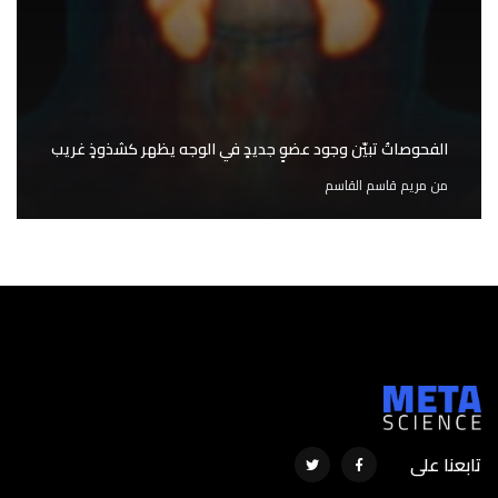
الفحوصاتُ تبيّن وجود عضوٍ جديدٍ في الوجه يظهر كشذوذٍ غريب
من
مريم قاسم القاسم
تابعنا على