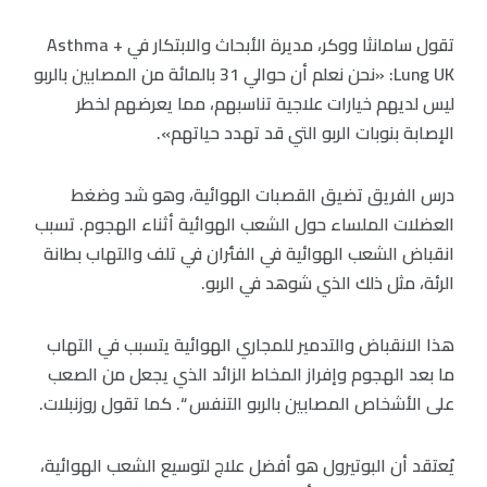
تقول سامانثا ووكر، مديرة الأبحاث والابتكار في Asthma +
Lung UK: «نحن نعلم أن حوالي 31 بالمائة من المصابين بالربو
ليس لديهم خيارات علاجية تناسبهم، مما يعرضهم لخطر
الإصابة بنوبات الربو التي قد تهدد حياتهم».
درس الفريق تضيق القصبات الهوائية، وهو شد وضغط
العضلات الملساء حول الشعب الهوائية أثناء الهجوم. تسبب
انقباض الشعب الهوائية في الفئران في تلف والتهاب بطانة
الرئة، مثل ذلك الذي شوهد في الربو.
هذا الانقباض والتدمير للمجاري الهوائية يتسبب في التهاب
ما بعد الهجوم وإفراز المخاط الزائد الذي يجعل من الصعب
على الأشخاص المصابين بالربو التنفس “. كما تقول روزنبلات.
يُعتقد أن البوتيرول هو أفضل علاج لتوسيع الشعب الهوائية،