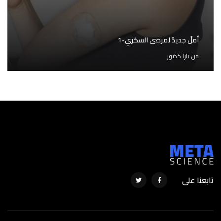
أملٌ جديدٌ لمرضى السكري-1
من
يارا خضور
تابعنا على