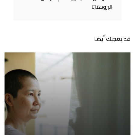
البروستاتا
قد يعجبك أيضا