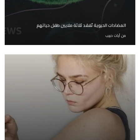
المضادات الحيوية تُفقد ثلاثة ملايين طفل حياتهم
من
آيات حبيب