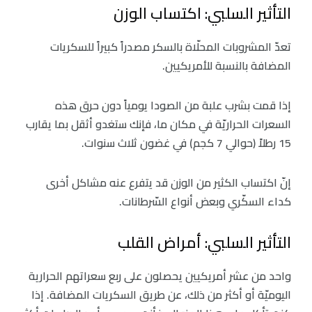
التأثير السلبي: اكتساب الوزن
تعدّ المشروبات المحلّاة بالسكر مصدراً كبيراً للسكريات
المضافة بالنسبة للأمريكيين.
إذا قمت بشرب علبة من الصودا يومياً دون حرق هذه
السعرات الحراريّة في مكان ما، فإنك ستغدو أثقل بما يقارب
15 رطلاً (حوالي 7 كجم) في غضون ثلاث سنوات.
إنّ اكتساب الكثير من الوزن قد يتفرع عنه مشاكل أخرى
كداء السكّري وبعض أنواع السّرطانات.
التأثير السلبي: أمراض القلب
واحد من عشر أمريكيين يحصلون على ربع سعراتهم الحرارية
اليوميّة أو أكثر من ذلك، عن طريق السكريات المضافة. إذا