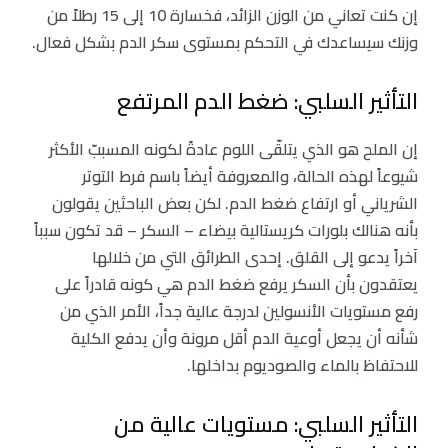
إن كنت تعاني من الوزن الزائد، فخسارة 10 إلى 15 رطلاً من
وزنك سيساعدك في التحكم بمستوى سكر الدم بشكل فعال.
التأثير السلبي: ضغط الدم المرتفع
إن الملح هو الذي يتلقّى اللوم عادةً لكونه المسببّ الأكثر
شيوعاً لهذه الحالة، والمعروفة أيضاً باسم فرط التوتر
الشرياني أو ارتفاع ضغط الدم. لكن بعض الباحثين يقولون
بأنه هنالك بلورات كريستالية بيضاء – السكر – قد تكون سبباً
آخراً يدعو إلى القلق. إحدى الطرائق التي من خلالها
يعتقدون بأن السكر يرفع ضغط الدم هي كونه قادراً على
رفع مستويات الأنسولين لدرجة عالية جداً، الأمر الذي من
شأنه أن يجعل أوعية الدم أقل مرونة وأن يدفع الكلية
للاحتفاظ بالماء والصوديوم بداخلها.
التأثير السلبي: مستويات عالية من