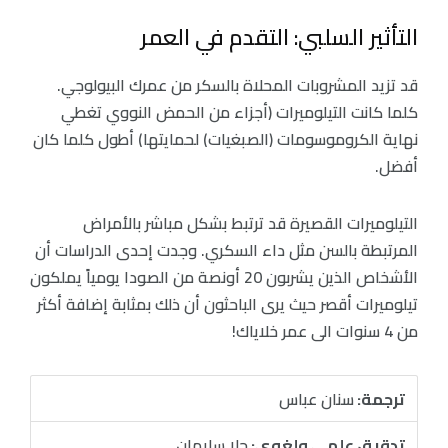
التأثير السلبي: التقدم في العمر
قد تزيد المشروبات المحلاة بالسكر من عمرك البيولوجي.
كلما كانت التيلوميرات (أجزاء من الحمض النووي تغطي
نهاية الكروموسومات (الصبغيات) لحمايتها) أطول كلما كان
أفضل.
التيلوميرات القصيرة قد ترتبط بشكل مباشر بالأمراض
المرتبطة بالسن مثل داء السكري. وجدت إحدى الدراسات أن
الأشخاص الذين يشربون 20 أونصة من الصودا يومياً يملكون
تيلوميرات أقصر حيث يرى الباحثون أن ذلك بمثابة إضافة أكثر
من 4 سنوات الى عمر خلاياك!
ترجمة:
سنان عباس
تدقيق علمي ولغوي:
حلا سليمان