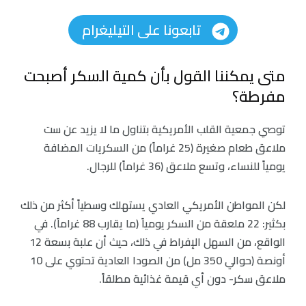
تابعونا على التيليغرام
متى يمكننا القول بأن كمية السكر أصبحت
مفرطة؟
توصي جمعية القلب الأمريكية بتناول ما لا يزيد عن ست
ملاعق طعام صغيرة (25 غراماً) من السكريات المضافة
يومياً للنساء، وتسع ملاعق (36 غراماً) للرجال.
لكن المواطن الأمريكي العادي يستهلك وسطياً أكثر من ذلك
بكثير: 22 ملعقة من السكر يومياً (ما يقارب 88 غراماً). في
الواقع، من السهل الإفراط في ذلك، حيث أن علبة بسعة 12
أونصة (حوالي 350 مل) من الصودا العادية تحتوي على 10
ملاعق سكر- دون أي قيمة غذائية مطلقاً.