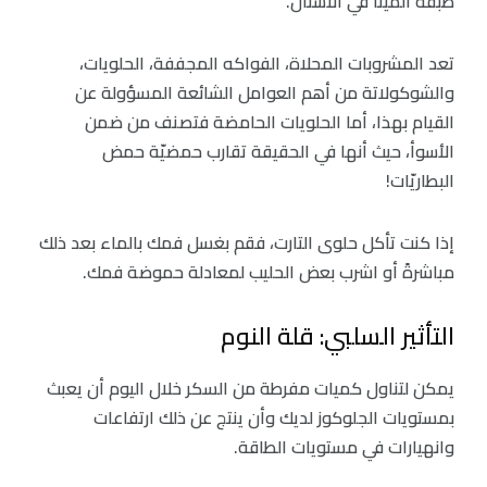
طبقة المينا في الأسنان.
تعد المشروبات المحلاة، الفواكه المجففة، الحلويات،
والشوكولاتة من أهم العوامل الشائعة المسؤولة عن
القيام بهذا، أما الحلويات الحامضة فتصنف من ضمن
الأسوأ، حيث أنها في الحقيقة تقارب حمضيّة حمض
البطاريّات!
إذا كنت تأكل حلوى التارت، فقم بغسل فمك بالماء بعد ذلك
مباشرةً أو اشرب بعض الحليب لمعادلة حموضة فمك.
التأثير السلبي: قلة النوم
يمكن لتناول كميات مفرطة من السكر خلال اليوم أن يعبث
بمستويات الجلوكوز لديك وأن ينتج عن ذلك ارتفاعات
وانهيارات في مستويات الطاقة.