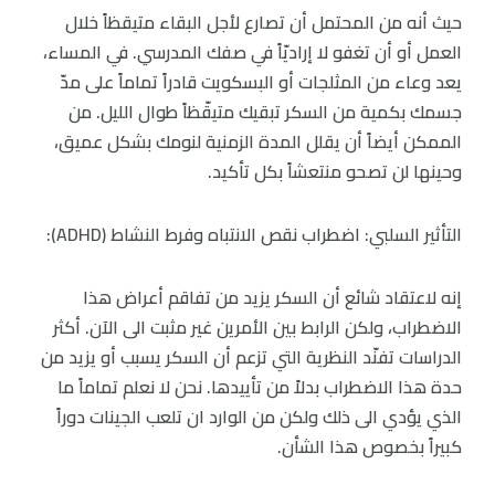
حيث أنه من المحتمل أن تصارع لأجل البقاء متيقظاً خلال
العمل أو أن تغفو لا إراديّاً في صفك المدرسي. في المساء،
يعد وعاء من المثلجات أو البسكويت قادراً تماماً على مدّ
جسمك بكمية من السكر تبقيك متيقّظاً طوال الليل. من
الممكن أيضاً أن يقلل المدة الزمنية لنومك بشكل عميق،
وحينها لن تصحو منتعشاً بكل تأكيد.
التأثير السلبي: اضطراب نقص الانتباه وفرط النشاط (ADHD):
إنه لاعتقاد شائع أن السكر يزيد من تفاقم أعراض هذا
الاضطراب، ولكن الرابط بين الأمرين غير مثبت الى الآن. أكثر
الدراسات تفنّد النظرية التي تزعم أن السكر يسبب أو يزيد من
حدة هذا الاضطراب بدلاً من تأييدها. نحن لا نعلم تماماً ما
الذي يؤدي الى ذلك ولكن من الوارد ان تلعب الجينات دوراً
كبيراً بخصوص هذا الشأن.