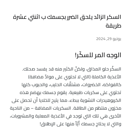
السكر الزائد يلحق الضرر بجسمك ب اثنتي عشرة
طريقة
يونيو 29, 2024
الوجه المر للسكّر!
السكّر حلو المذاق، ولكنّ الكثير منه قد يفسد صحتك.
الأغذية الكاملة (التي لا تحتوي على موادّ مضافة)
كالفواكه، الخضروات، مشتقّات الحليب، والحبوب كلها
تحتوي على سكريات طبيعية. يقوم جسمك بهضم هذه
الكربوهيدرات النشوية ببطء، مما يتيح للخلايا أن تحصل على
مخزون منتظم من الطاقة. السكريات المضافة – من الناحية
الأخرى هي تلك التي توجد في الأغذية المعلبة والمشروبات،
والتي لا يحتاج جسمك أيّاً منها على الإطلاق!