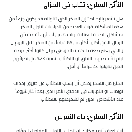
التأثير السلبي: تقلب في المزاج
هل تشعر بالإحباط؟ إن السكر الذي تناولته قد يكون جزءاً من
هذه المشكلة. قرنت العديد من الدراسات تناول السكر
بمشاكل الصحة العقلية. واحدة من أحدثها، أفادت بأن
الرجال الذين أكلوا أكثر من 66 غراماً من السكر خلال اليوم _
والذي يعتبر ضعف الكمية الموصى بها_ كانوا أكثر عرضة
ليتم تشخصيهم بالقلق او الاكتئاب بنسبة 23% من نظرائهم
الذين تناولوا 44 غراماً أو أقل.
الكثير من السكر يمكن أن يسبب الاكتئاب عن طريق إحداث
تورمات او التهابات في الدماغ، الأمر الذي يعد أكثر شيوعاً
عند الأشخاص الذين تم تشخيصهم بالاكتئاب.
التأثير السلبي: داء النقرس
أنت تعرف أنه بإمكانك ان تصاب بالتهاب المفاصل المؤلم