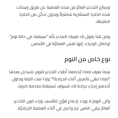
ويسرّع التخدير العامّ من هذه العملية عن طريق إسكات
هذه الخلايا الاستثارية مباشرةً وبدون تدخّل من الخلايا
المثبطة.
ومن هنا يقول لك طبيبك المخدر بأنه “سيبقيك في حالة نوم”
لإكمال الإجراء: إنها نفس العمليّة في الأساس.
نوع خاص من النوم
بينما نعرف لماذا يٌخضعنا أطباء التخدير للنوم، نتساءل بعدها
“لماذا نبقى نائميين أثناء الجراحة؟” وإذا نمت الليلة وحاول
أحدهم إجراء جراحة لك، فسوف تستيقظ بصدمة كبيرة.
والى اليوم لا يوجد إجماع قوّي للمٌسبب وراء كون التخدير
العامّ يبقي الناس غير واعين في أثناء العملية الجراحيّة.