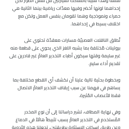
نفسه وهذا شبيه بامتلاكك لسيارتين من نفس الطراز لكن
إحداهما لونها أخضر وفيها معدّات رياضية بينما الثانية هي
حمراء ونموذجية وهما تقومان بنفس العمل ولكن مع
اختلاف بسيط في إحداهما.
تٌطلق الناقلات العصبيّة مسارات معقدّة تحتوي على
بروتينات مٌختلفة بما يشبه اللغز الذي يحوي على قطعة منه
غير سليمة وقتها سيكون أطباء التخدير العامّ غير قادرين على
تقديم أداء سليم.
وبخطوة بحثية تالية علينا أن نكشف أي القطع مختلفة بما
يساهم في فهمنا عن سبب إيقاف التخدير العامّ الاتصال
فقط للأعصاب المٌثيرة.
وفي نهاية المطاف، تشير دراساتنا إلى أن نوع المخدر
المّستخدم في التخدير العامّ يسبب تثبيطاً هائلاً في الدماغ
وعن طريق إسكات الاستثارة بطريقتين، تجعلنا هذه الأدوية