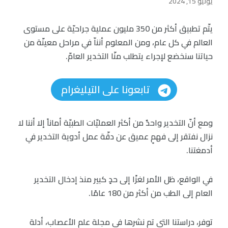
يوليو 15, 2024
يتّم تطبيق أكثر من 350 مليون عملية جراحيّة على مستوى
العالم في كل عام، ومن المعلوم أنناّ في مراحل معينّة من
حياتنا سنخضع لإجراء يتطلب منّا التخدير العامّ.
تابعونا على التيليغرام
ومع أنّ التخدير واحدٌ من أكثر العمليّات الطبيّة أماناً إلا أننا لا
نزال نفتقر إلى فهمٍ عميق عن دقّة عمل أدوية التخدير في
أدمغتنا.
في الواقع، ظل الأمر لغزًا إلى حدٍ كبير منذ إدخال التخدير
العام إلى الطب من أكثر من 180 عامًا.
توفر، دراستنا التي تم نشرها في مجلة علم الأعصاب، أدلة