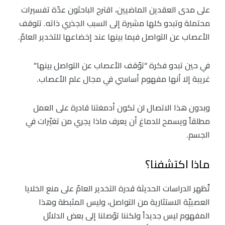
على مدى العقدين الماضيين، اقترح الباحثون عدّة تفسيرات
محتملة وتبدو كلها مشيرة إلى السبب الجذري ذاته. تتوقف
الأعصاب عن التواصل فيما بينها عند إخضاعها للتخدير العامّ.
في حين تبدو فكرة “توّقف الأعصاب عن التواصل بينها”
غريبة إلا أنها مفهوم أساسي في مجال علم الأعصاب.
وبدون هذا الاتصال لن تكون أدمغتنا قادرة على العمل
مطلقاً ويسمح للدماغ أن يعرف ماذا يجري من تغيّرات في
الجسم.
ماذا اكتشفنا؟
تٌظهر الدراسات الحديثة قدرة التخدير العامّ على منع الخلايا
العصبيّة الاستثارية من التواصل، وليس المثبطة وهذا
المفهوم ليس جديداً ولكننا توّصلنا إلى بعض الدلائل