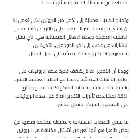
القاطعة عن سبب تأثر الخلايا الاستثارية فقط.
وتحتاج الخلايا العصبيّة إلى تدّخل من البروتين لكي تعمل إذ
أن إحدى مهامه تحفيز الأعصاب على إطلاق جزيئات تسمى
الناقلات العصبيّة وهذه الرسائل الكيميائية هي التي تنقل
الإشارات من عصب إلى آخر: الدوبامين، الأدرينالين
والسيروتونين كلها ناقلات عصبيّة على سبيل المثال.
وجدنا أن التخدير العامّ يضعّف قدرة هذه البروتينات على
إطلاق الناقلات العصبيّة، وفقط مع الخلايا العصبية المثيرة
ولاختبار ذلك استخدمنا ذبابة الفاكهة! تحت مجهر فائق
الدّقة لمشاهدة تأثيرات التخدير العامّ على هذه البروتينات
على المستوى الجزيئي بشكلٍ مباشر.
ما يجعل الأعصاب الاستثارية والمثبطة مختلفة بعضها عن
بعض ظاهراً هو أنّها تٌعبر عن أشكال مختلفة من البروتين