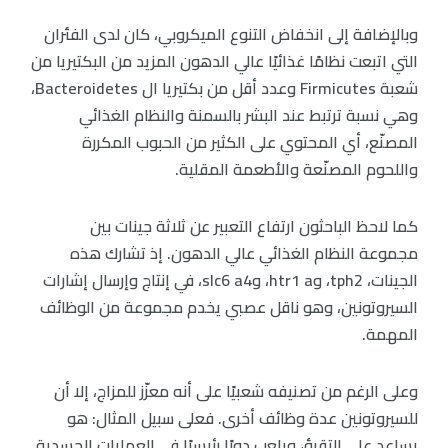
وبالإضافة إلى انخفاض التنوع الميكروبي، كان لدى الفئران
التي اتبعت نظامًا غذائيًا عالي الدهون المزيد من البكتيريا من
شعبة Firmicutes وعدد أقل من بكتيريا ال Bacteroidetes،
وهي نسبة ترتبط عند البشر بالسمنة والنظام الغذائي
المصنّع، أي المحتوي على الكثير من الحبوب المكررة
واللحوم المصنّعة والأطعمة المقلية.
كما لاحظ الباحثون ارتفاع التعبير عن ثلاثة جينات بين
مجموعة النظام الغذائي عالي الدهون. إذ تشارك هذه
الجينات، tph2، وhtr1 a، وslc6 a4، في إنتاج وإرسال إشارات
السيروتونين، وهو ناقل عصبي يخدم مجموعة من الوظائف
المهمة.
وعلى الرغم من تصنيفه شعبيًا على أنه معزّز للمزاج، إلا أن
للسيروتونين عدة وظائف أخرى. فعلى سبيل المثال: هو
يساعد على التقيؤ، ويلعب دورًا رئيسيًا في العمليات الجسدية