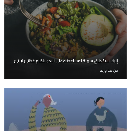
إليك ستُّ طرقٍ سهلة لمساعدتك على البدءِ بنظامٍ غذائيٍّ نباتيّ
من
صبا ورده