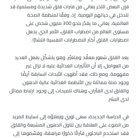
فإن البعض الآخر يعاني من فترات قلق شديدة ومستمرة قد
تتدخل في حياتهم اليومية. إذ، وفقًا لمنظمة الصحة
العالمية، يعاني ما يقدّر بنحو 300 مليون شخص على
مستوى العالم من اضطراب القلق، الأمر الذي يجعل
اضطرابات القلق أكثر الاضطرابات النفسية انتشارًا.
يعد القلق شعور معقّد ومتغيّر، وهو يتشكّل بفعل العديد
من العوامل، إلا أن التأثيرات الغذائية عليه لا تزال غير
مفهومة. ومع ذلك، فقد أظهرت الأبحاث السابقة أيضًا
وجود صلة مماثلة بين الأنظمة الغذائية عالية الدهون
والقلق لدى الفئران، وهناك تلميحات إلى وجود ارتباط مماثل
لدى البشر.
في الدراسة الجديدة، سعى لوري وزملاؤه إلى تسليط المزيد
من الضوء على العلاقة بين تناول الدهون المشبعة والقلق.
فقد استخدم الباحثون فئرانًا ذكورًا مراهقة، وقسّموها إلى