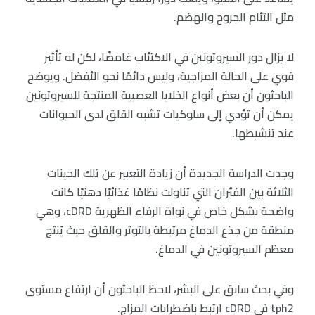
مثل التئام الجروح والهضم.
لا يزال دور السيروتونين في الاكتئاب غامضًا، لكن له تأثير
قوي على الحالة المزاجية، وليس دائمًا نحو الأفضل. ويوضح
الباحثون أن بعض أنواع الخلايا العصبية المنتجة للسيروتونين
يمكن أن تؤدي إلى سلوكيات تشبه القلق لدى الحيوانات
عند تنشيطها.
وجدت الدراسة الجديدة أن زيادة التعبير عن تلك الجينات
الثلاثة بين الفئران التي تناولت نظامًا غذائيًا دهنيًا كانت
واضحة بشكل خاص في نواة الرفاء الظهرية cDRD، وهي
منطقة من جذع الدماغ مرتبطة بالتوتر والقلق حيث يُنتج
معظم السيروتونين في الدماغ.
وفي بحث سابق على البشر، لاحظ الباحثون أن ارتفاع مستوى
tph2 في cDRD ارتبط باضطرابات المزاج.