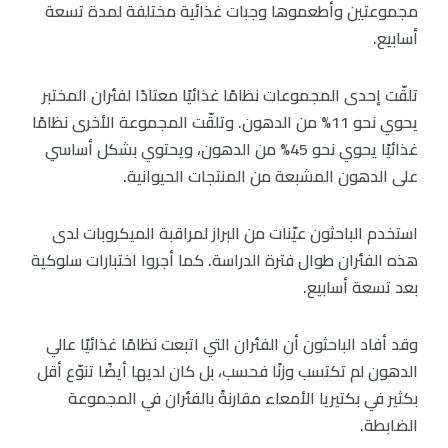
مجموعتين وأطعموها وجبات غذائية مختلفة لمدة تسعة
أسابيع.
تلقّت إحدى المجموعات نظامًا غذائيًا معتادًا لفئران المختبر
يحوي نحو 11% من الدهون. وتلقّت المجموعة الأخرى نظامًا
غذائيًا يحوي نحو 45% من الدهون، ويحتوي بشكل أساسي
على الدهون المشبعة من المنتجات الحيوانية.
استخدم الباحثون عيّنات من البراز لمراقبة الميكروبات لدى
هذه الفئران طوال فترة الدراسة. كما أجروا اختبارات سلوكية
بعد تسعة أسابيع.
وقد أفاد الباحثون أن الفئران التي اتبعت نظامًا غذائيًا عالي
الدهون لم تكتسب وزنًا فحسب، بل كان لديها أيضًا تنوّع أقل
بكثير في بكتيريا الأمعاء مقارنةً بالفئران في المجموعة
الضابطة.