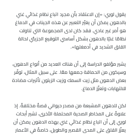
يقول لوري: «إن الاعتقاد بأن مجرد اتباع نظام غذائي غني
بالدهون يمكن أن يغيّر التعبير عن هذه الجينات في الدماغ
هو أمر غير عادي. فقد كان لدى المجموعة التي تناولت
نظامًا غنيًا بالدهون بشكل أساسي التوقيع الجزيئي لحالة
القلق الشديد في أدمغتها».
يشير مؤلفو الدراسة إلى أن هناك العديد من أنواع الدهون،
وسيكون من الحماقة جمعها معًا. على سبيل المثال، توفّر
بعض الدهون مثل زيت السمك وزيت الزيتون تأثيرات مضادة
للالتهابات وتعزّز الدماغ.
لكن للدهون المشبعة من مصدر حيواني قصةً مختلفةً. إذ
علاوةً على المخاطر الصحية المحتملة الأخرى، تشير أبحاث
لوري إلى أن اتباع نظام غذائي غني بهذه الدهون يمكن أن
يعزّز القلق على المدى القصير والطويل، خاصةً في الأعمار