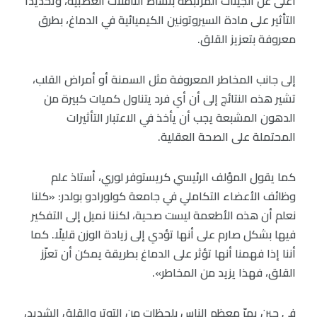
أعلى عن الجينات المرتبطة بنشاط الناقلات العصبية، وتحديدًا
التأثير على مادة السيروتونين الكيميائية في الدماغ، بطرق
معروفة بتعزيز القلق.
إلى جانب المخاطر المعروفة مثل السمنة أو أمراض القلب،
تشير هذه النتائج إلى أن أي فرد يتناول كميات كبيرة من
الدهون المشبعة يجب أن يأخذ في الاعتبار التأثيرات
المحتملة على الصحة العقلية.
كما يقول المؤلف الرئيسي كريستوفر لوري، أستاذ علم
وظائف الأعضاء التكاملي في جامعة كولورادو بولدر: «كلنا
نعلم أن هذه الأطعمة ليست صحية، لكننا نميل إلى التفكير
فيها بشكل صارم على أنها تؤدي إلى زيادة الوزن قليلًا. كما
أننا إذا فهمنا أنها تؤثر على الدماغ بطريقة يمكن أن تعزّز
القلق، فهذا يزيد من المخاطر».
في حين يمرّ معظم الناس بلحظات من التوتر والقلق الشديد،