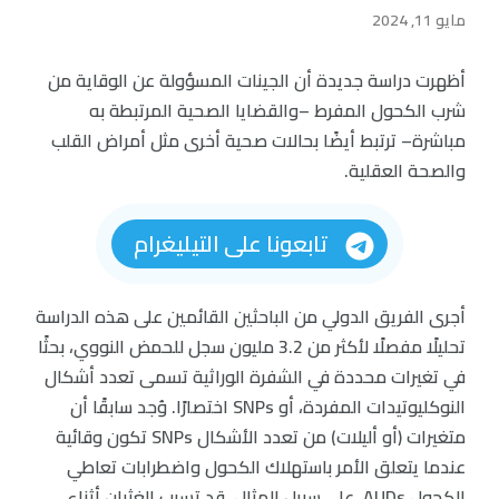
مايو 11, 2024
أظهرت دراسة جديدة أن الجينات المسؤولة عن الوقاية من
شرب الكحول المفرط –والقضايا الصحية المرتبطة به
مباشرة– ترتبط أيضًا بحالات صحية أخرى مثل أمراض القلب
والصحة العقلية.
تابعونا على التيليغرام
أجرى الفريق الدولي من الباحثين القائمين على هذه الدراسة
تحليلًا مفصلًا لأكثر من 3.2 مليون سجل للحمض النووي، بحثًا
في تغيرات محددة في الشفرة الوراثية تسمى تعدد أشكال
النوكليوتيدات المفردة، أو SNPs اختصارًا. وُجد سابقًا أن
متغيرات (أو أليلات) من تعدد الأشكال SNPs تكون وقائية
عندما يتعلق الأمر باستهلاك الكحول واضطرابات تعاطي
الكحول AUDs. على سبيل المثال، قد تسبب الغثيان أثناء