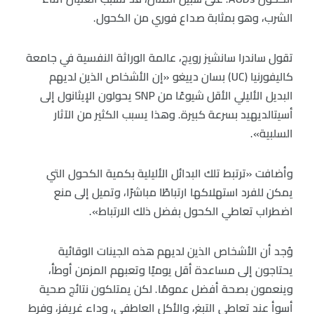
الشرب، وهو بمثابة صداع فوري من الكحول.
تقول ساندرا سانشيز رويج، عالمة الوراثة النفسية في جامعة
كاليفورنيا (UC) بسان دييغو «إن الأشخاص الذين لديهم
البديل الأليلي الأقل شيوعًا من SNP يحولون الإيثانول إلى
أسيتالديهيد بسرعة كبيرة. وهذا يسبب الكثير من الآثار
السلبية».
وأضافت «ترتبط تلك البدائل الأليلية بكمية الكحول التي
يمكن للفرد استهلاكها ارتباطًا مباشرًا، وتميل إلى منع
اضطراب تعاطي الكحول بفضل ذلك الارتباط».
وُجد أن الأشخاص الذين لديهم هذه الجينات الوقائية
يحتاجون إلى مساعدة أقل يوميًا وتعبهم المزمن أوطأ،
وينعمون بصحة أفضل عمومًا. لكن يمتلكون نتائج صحية
أسوأ عند تعاطي التبغ، والأكل العاطفي، وداء غريفز، وفرط