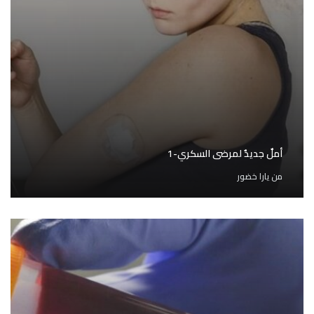
أملٌ جديدٌ لمرضى السكري-1
من
يارا خضور