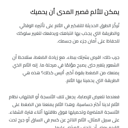
يمكن للألم قصير المدى أن يحميك
تُركّز الطرق الحديثة للتفكير في الألم على تأثيره الوقائي
والطريقة التي يجذب بها انتباهك ويدفعك لتغيير سلوكك
للحفاظ على أمان جزء من جسمك.
جرب ذلك: اقرص بشرتك ببطء. مع زيادة الضغط، ستلاحظ أن
الشعور يتغير حتى يصبح مؤلمًا في مرحلة ما. إنه الألم الذي
يمنعك من الضغط بقوة أكبر، أليس كذلك؟ هذه هي
الطريقة التي يحمينا بها الألم.
فعندما نتعرض للإصابة، يجعل تلف الأنسجة أو الالتهاب نظام
الألم لدينا أكثر حساسية. وهذا الألم يمنعنا من الضغط على
الأنسجة المتضررة وتحميلها فوق طاقتها أثناء فترة الشفاء.
على سبيل المثال، الألم الناتج عن كسر في الساق أو جرح تحت
القدم يعني أن نتجنب المشي عليها.