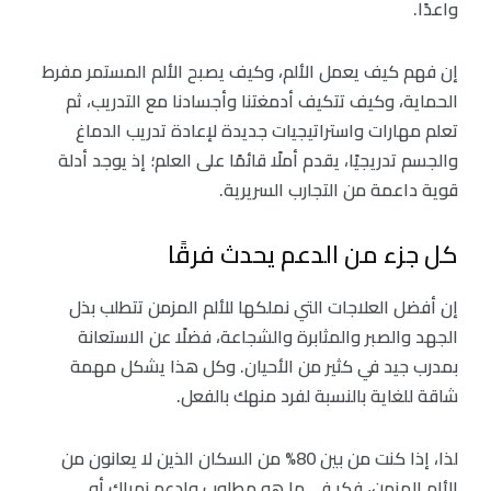
واعدًا.
إن فهم كيف يعمل الألم، وكيف يصبح الألم المستمر مفرط
الحماية، وكيف تتكيف أدمغتنا وأجسادنا مع التدريب، ثم
تعلم مهارات واستراتيجيات جديدة لإعادة تدريب الدماغ
والجسم تدريجيًا، يقدم أملًا قائمًا على العلم؛ إذ يوجد أدلة
قوية داعمة من التجارب السريرية.
كل جزء من الدعم يحدث فرقًا
إن أفضل العلاجات التي نملكها للألم المزمن تتطلب بذل
الجهد والصبر والمثابرة والشجاعة، فضلًا عن الاستعانة
بمدرب جيد في كثير من الأحيان. وكل هذا يشكل مهمة
شاقة للغاية بالنسبة لفرد منهك بالفعل.
لذا، إذا كنت من بين 80% من السكان الذين لا يعانون من
الألم المزمن، فكر في ما هو مطلوب وادعم زميلك أو