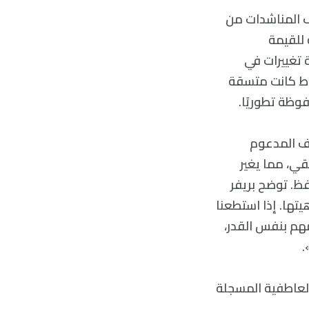
ف المناشدات من
 للقيمة
 تغييرات في
ماط كانت متسقة
فوظة تطوريًا.
يف المدعوم
قي، مما يغير
حفظ. توضح بريفر
تها. إذا استطعنا
مهم بنفس القدر،
.
العاطفية المسجلة