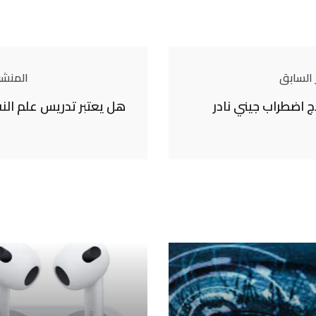
 السابق
المنشور
ج اضطراب جيني نادر
هل يعتبر تدريس علم ا