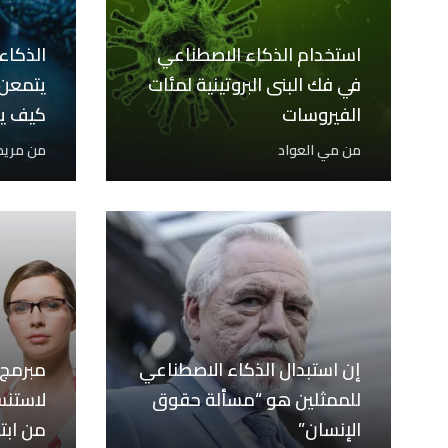
استخدام الذكاء الاصطناعي
الذكاء
في فك البنى البروتينية لمئات
يتمعن 
الفيروسات
كيف ي
من
مي العواد
من
مريم
إن استبدال الذكاء الاصطناعي
مبرمج ي
للممثلين هو “مسألة حقوق
لاستن
الإنسان”
من ابت