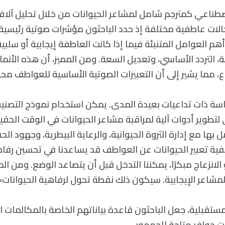
صطناعي كمترجم شامل لمشاعر الحيوانات من خلال تحليل آلا
الات عاطفية مختلفة إذ حدد الباحثون مؤشرات صوتية رئيسية
م العوامل المتنبئة فيما إذا كانت العاطفة إيجابية أو سلبية
ة، التردد الأساسي، وتعديل السعة. ومن المميز، أن هذه الأن
واع، مما يشير إلى أن التعبيرات الصوتية الأساسية للعواطف مح
راسة ذات تداعيات بعيدة المدى. يمكن استخدام نموذج التصن
لتطوير أدوات آلية لمراقبة مشاعر الحيوانات في الوقت الحقي
 بها مع إدارة الثروة الحيوانية، والرعاية البيطرية، وجهود ال
فية تعبير الحيوانات عن العواطف قد يساعدنا في تحسين رفاهي
انزعاج مبكرًا، يمكننا التدخل قبل أن يتصاعد الوضع. ومن ال
 المشاعر الإيجابية. سيكون ذلك نقطة تحول لرفاهية الحيوانات»
مستقبلية، جعل الباحثون قاعدة بياناتهم الخاصة بالمكالمات 
 حوافر متاحة للجمهور.