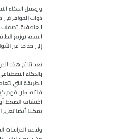
و يعمل الذكاء الا
ذوات الحوافر في ح
العاطفية. تضمنت أه
المدة، توزيع الطاق
إلى حد ما عبر الأن
تعد نتائج هذه الد
بالذكاء الاصطناعي 
الطريقة التي نتعامل
قائلة: «إن فهم كي
اكتشاف الضغط أو ال
يمكننا أيضًا تعزيز
ولدعم الدراسات ال
من سبع سلالات ذات