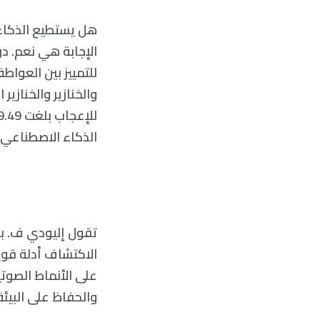
هل يستطيع الذكاء 
الإجابة هي نعم. د
للتمييز بين العواط
والخنازير والخنازي
الذكاء الاصطناعي.
تقول إليودي ف. بر
الاكتشاف أدلة قوي
على الأنماط الصوتية
والحفاظ على البيئ