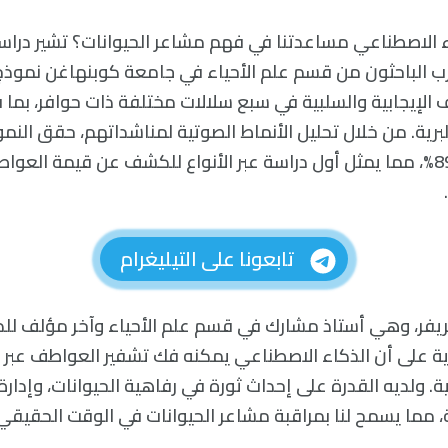
الاصطناعي مساعدتنا في فهم مشاعر الحيوانات؟ تشير دراسة 
رب الباحثون من قسم علم الأحياء في جامعة كوبنهاغن نموذج 
ف الإيجابية والسلبية في سبع سلالات مختلفة ذات حوافر، بما ف
ر البرية. من خلال تحليل الأنماط الصوتية لمناشداتهم، حقق النم
للإعجاب بلغت 89.49%، مما يمثل أول دراسة عبر الأنواع للكشف عن قيمة ال
تابعونا على التيليغرام
يفر، وهي أستاذ مشارك في قسم علم الأحياء وآخر مؤلف للدر
ة على أن الذكاء الاصطناعي يمكنه فك تشفير العواطف عبر أن
. ولديه القدرة على إحداث ثورة في رفاهية الحيوانات، وإدارة ا
ة، مما يسمح لنا بمراقبة مشاعر الحيوانات في الوقت الحقيقي