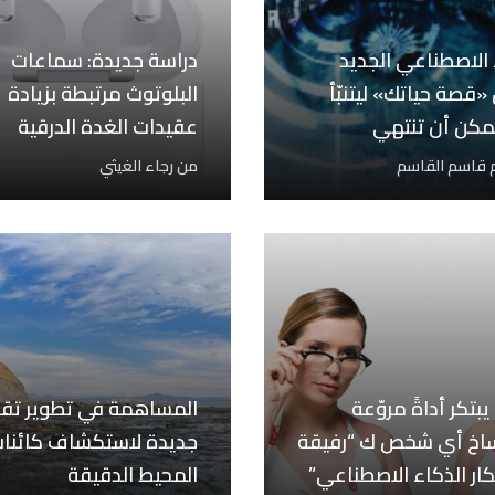
 الاصطناعي الجديد
دراسة جديدة: سماعات
«قصة حياتك» ليتنبّأ
البلوتوث مرتبطة بزيادة
مكن أن تنتهي
عقيدات الغدة الدرقية
 قاسم القاسم
من
رجاء الغيثي
بتكر أداةً مروّعة
المساهمة في تطوير تقن
ساخ أي شخص ك “رفيقة
جديدة لاستكشاف كائنا
كار الذكاء الاصطناعي”
المحيط الدقيقة