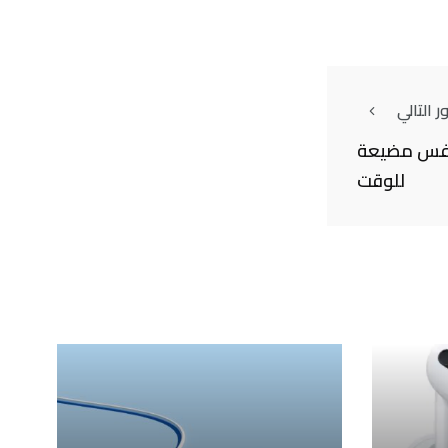
 التالي
لنفس مضيعة
للوقت