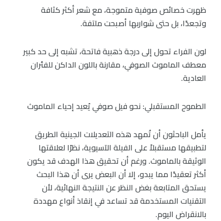
ظهرت خصائص صوفية متموجة، مع شعر أكثر كثافة
وتجعدًا، بل حتى شواربها أصبحت ملتفة.
لون الفراء تحول إلى درجة ذهبية فاتحة، تشبه إلى حد كبير
معطف الماموث الصوفي، مقارنة باللون الداكن للفئران
العادية.
الطموح المستقبلي: نحو فيل صوفي يُعيد إحياء الماموث
يأمل الباحثون أن تُمهد هذه التعديلات الجينية الطريق
لتطبيقها مستقبلاً على الفيلة الآسيوية، نظرًا لعلاقتها
الوثيقة بالماموث. ورغم أن تحقيق هذا الهدف قد يكون
أكثر تعقيدًا مما يبدو، إلا أن البعض يرى أن هذا البحث
يستحق المتابعة بغض النظر عن النتيجة النهائية، لأن
التقنيات المستخدمة قد تساعد في إنقاذ أنواع مهددة
بالانقراض اليوم.