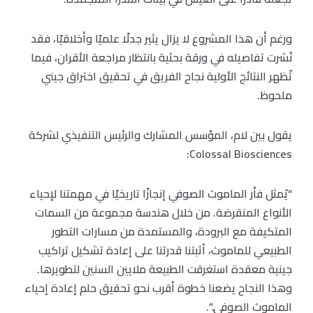
ورغم أن هذا المشروع لا يزال يثير جدلًا علميًا وأخلاقيًا، فقد
نُشرت تفاصيله في ورقة بحثية بانتظار مراجعة الأقران، فيما
تُظهر النتائج الأولية نجاح الفريق في تحقيق اختراق جيني
ملحوظ.
يقول بين لام، المؤسس المشارك والرئيس التنفيذي لشركة
Colossal Biosciences:
“يُمثل فأر الماموث الصوفي إنجازًا تاريخيًا في مهمتنا لإحياء
الأنواع المنقرضة. من خلال هندسة مجموعة من السمات
المتكيفة مع البرودة، والمستمدة من مسارات التطور
الطبيعي للماموث، أثبتنا قدرتنا على إعادة تشكيل تراكيب
جينية معقدة استغرقت الطبيعة ملايين السنين لتطويرها.
وهذا النجاح يضعنا خطوة أقرب نحو تحقيق حلم إعادة إحياء
الماموث الصوفي.”.