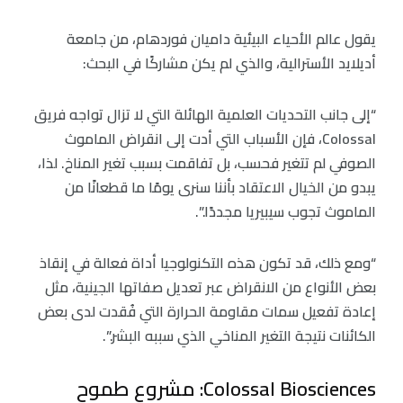
يقول عالم الأحياء البيئية داميان فوردهام، من جامعة
أديلايد الأسترالية، والذي لم يكن مشاركًا في البحث:
“إلى جانب التحديات العلمية الهائلة التي لا تزال تواجه فريق
Colossal، فإن الأسباب التي أدت إلى انقراض الماموث
الصوفي لم تتغير فحسب، بل تفاقمت بسبب تغير المناخ. لذا،
يبدو من الخيال الاعتقاد بأننا سنرى يومًا ما قطعانًا من
الماموث تجوب سيبيريا مجددًا.”.
“ومع ذلك، قد تكون هذه التكنولوجيا أداة فعالة في إنقاذ
بعض الأنواع من الانقراض عبر تعديل صفاتها الجينية، مثل
إعادة تفعيل سمات مقاومة الحرارة التي فُقدت لدى بعض
الكائنات نتيجة التغير المناخي الذي سببه البشر.”.
Colossal Biosciences: مشروع طموح