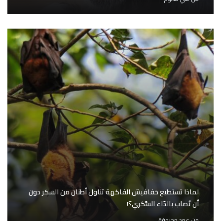
لماذا تستطيع خفافيش الفاكهة تناول أطنان من السكر دون
أن تُصاب بالدّاء السُّكري؟!
من
عهد محروقة