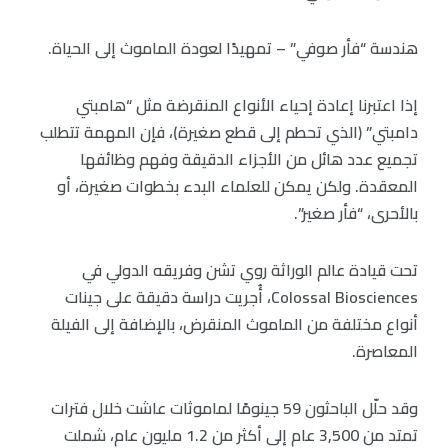
هندسة “فأر صوفي” – تمهيدًا لعودة الماموث إلى الحياة.
إذا اعتبرنا إعادة إحياء الأنواع المنقرضة مثل “هامبتي
دامبتي” (الذي تحطم إلى قطع صغيرة)، فإن المهمة تتطلب
تجميع عدد هائل من الأجزاء الدقيقة وفهم وظائفها
المعقدة. ولكن يمكن للعلماء البدء بخطوات صغيرة، أو
بالأحرى، “فأر صغير”.
تحت قيادة عالم الوراثة روي تشن وفريقه الدولي في
Colossal Biosciences، أُجريت دراسة دقيقة على جينات
أنواع مختلفة من الماموث المنقرض، بالإضافة إلى الفيلة
المعاصرة.
وقد حلّل الباحثون 59 جينومًا لماموثات عاشت خلال فترات
تمتد من 3,500 عام إلى أكثر من 1.2 مليون عام، شملت