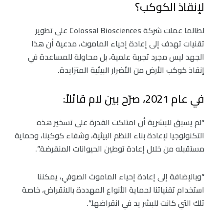
لإنقاذ الكوكب؟
لطالما عملت شركة Colossal Biosciences على تطوير
تقنيات تهدف إلى إعادة إحياء الماموث، مدعية أن هذا
الجهد ليس مجرد تجربة علمية، بل محاولة للمساعدة في
إنقاذ كوكب الأرض من الأضرار البيئية المتزايدة.
في عام 2021، صرّح بين لام قائلاً:
“لم يسبق للبشرية أن امتلكت القدرة على تسخير هذه
التكنولوجيا لإعادة بناء النظم البيئية، وشفاء كوكبنا، وحماية
مستقبله من خلال إعادة توطين الحيوانات المنقرضة.”.
“وبالإضافة إلى إعادة إحياء الماموث الصوفي، يمكننا
استخدام تقنياتنا لحماية الأنواع المهددة بالانقراض، خاصة
تلك التي كانت للبشر يد في انقراضها.”.