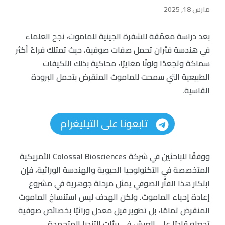
مارس 18, 2025
بعد دراسة معمّقة للشفرة الجينية للماموث، نجح العلماء
في هندسة فئران تحمل صفات صوفية، حيث تمتلك فراءً أكثر
سماكة وتجعدًا ولونًا مغايرًا، محاكية بذلك التكيفات
الطبيعية التي سمحت للماموث المنقرض بتحمل البرودة
القاسية.
تابعونا على التيليغرام
ووفقًا للباحثين في شركة Colossal Biosciences الأمريكية
المتخصصة في التكنولوجيا الحيوية والهندسة الوراثية، فإن
ابتكار هذا الفأر الصوفي يمثل مرحلة جوهرية في مشروع
إعادة إحياء الماموث. ولكن الهدف ليس استنساخ الماموث
المنقرض تمامًا، بل تطوير فيل معدل وراثيًا بخصائص صوفية
تجعله قادرًا على العيش في بيئات التندرا المتجمدة.