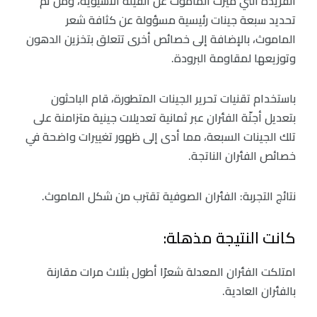
الفريدة التي ميزت الماموث عن الفيلة الآسيوية، ومن ثم
تحديد سبعة جينات رئيسية مسؤولة عن كثافة شعر
الماموث، بالإضافة إلى خصائص أخرى تتعلق بتخزين الدهون
وتوزيعها لمقاومة البرودة.
باستخدام تقنيات تحرير الجينات المتطورة، قام الباحثون
بتعديل أجنّة الفئران عبر ثمانية تعديلات جينية متزامنة على
تلك الجينات السبعة، مما أدى إلى ظهور تغييرات واضحة في
خصائص الفئران الناتجة.
نتائج التجربة: الفئران الصوفية تقترب من شكل الماموث.
كانت النتيجة مذهلة:
امتلكت الفئران المعدلة شعرًا أطول بثلاث مرات مقارنة
بالفئران العادية.