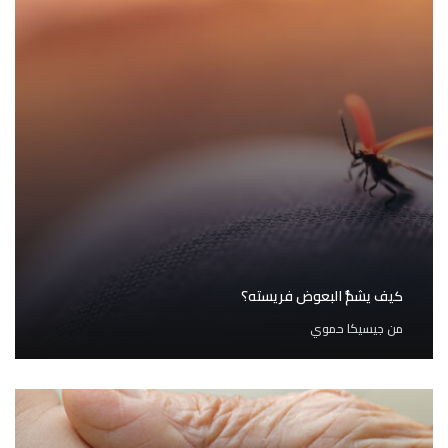
كيف يشمُّ البعوض فريسته؟
من
جيسيكا حموي