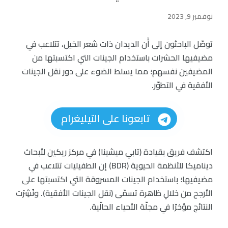
نوفمبر 9, 2023
توصّل الباحثون إلى أَن الديدان ذات شعر الخيل، تتلاعب في
مضيفيها الحشرات باستخدام الجينات التي اكتسبتها من
المضيفين نفسهم؛ مما يسلط الضوء على دور نقل الجينات
الأفقية في التطوّر.
تابعونا على التيليغرام
اكتشف فريق بقيادة (تابي ميشينا) في مركز ريكين لأبحاث
ديناميكا للأنظمة الحيوية (BDR) إن الطفيليات تتلاعب في
مضيفيها؛ باستخدام الجينات المسروقة التي اكتسبتها على
الأرجح من خلالِ ظاهرة تسمّى (نقل الجينات الأفقية). ونُشِرَت
النتائج مؤخرًا في مجلّة الأحياء الحالّية.