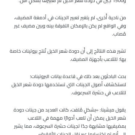
و1500 جين في دودة شعر الخيل تم تعبيرها بشكلٍ أقل.
من ناحية أُخرى، لم يتغير تعبير الجينات في أدمغة المضيف،
وفي الواقع لم يكن بالإمكان التفرقة بينه وبين مضيف غير
مُصاب.
تشير هذه النتائج إلى أَن دودة شعر الخيل تُنتج بروتينات خاصة
بها؛ للتلاعب بأجهزة المضيف.
بحث الباحثون بعد ذلك في قاعدة بيانات البروتينات؛
لاستكشاف أصول الجينات التي تستخدمها دودة شعر الخيل
للتلاعب في حشرة السرعوف.
يقول ميشينا: «بشكلٍ مُلفت، كانت العديد من جينات دودة
شعر الخيل يمكن أَن تلعب أدوارًا مهمة في التلاعب
بمضيفيها مشابهة جدًا لجينات حشرة السرعوف، مما يشير
إلى أنه تم اكتسابها عبر نقل الجينات الأفقية».