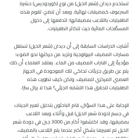
تستخدم ديدان (شعر الخيل) من نوع (كوردوديس) حشرة
السرعوف كمضيفات نهائية. وبعد أن تنضج، تقوم هذه
الطفيليات بالتلاعب بمضيفاتها؛ لتدفعها إلى دخول
المسطَْحات المائية حيث تتكاثر الطفيليات.
أشارت الدراسات السابقة إلى أَن ديدان (شعر الخيل) تستغل
مسارات المضيف البيولوجية وتزيد من حركتها نحو الضوء؛
مؤديةً إلى اقتراب المضيف من الماء. يعتقد العلماء أَن ذلك
يتم عن طريق جزيئات تحاكي تلك الموجودة في الجهاز
العصبي المركزي للمضيف. ولكن كيف تطورت هذه
الطفيليات لتحقق هذا التشابه الجزئي؟ هذا لا يزال سرًا.
للإجابة على هذا السؤال، قام الباحثون بتحليل تعبير الجينات
في جسم (دودة شعر الخيل) قبل وأثناء وبعد التلاعب
بمضيفها، وقد اكتشفوا أكثر من 3000 جين في دودة شعر
الخيل تم تعبيرها بشكلٍ أكبر عندما يتم التلاعب بالمضيف،