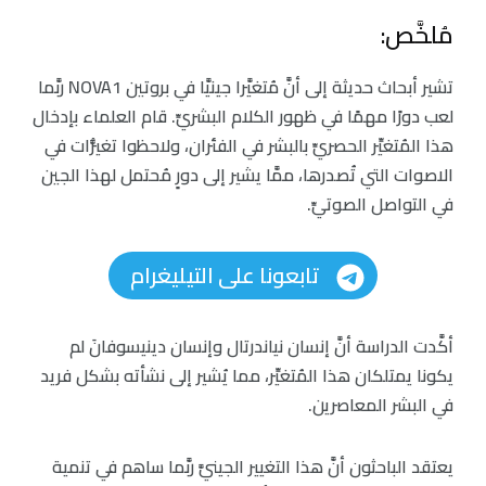
مُلخَّص:
تشير أبحاث حديثة إلى أنَّ مُتغيَّرا جينيَّا في بروتين NOVA1 ربَّما
لعب دورًا مهمًا في ظهور الكلام البشريِّ. قام العلماء بإدخال
هذا المُتغيِّر الحصريِّ بالبشر في الفئران، ولاحظوا تغيُّرات في
الاصوات التي تُصدرها، ممَّا يشير إلى دورٍ مُحتمل لهذا الجين
في التواصل الصوتيِّ.
تابعونا على التيليغرام
أكَّدت الدراسة أنَّ إنسان نياندرتال وإنسان دينيسوفانَ لم
يكونا يمتلكان هذا المُتغيِّر، مما يُشير إلى نشأته بشكل فريد
في البشر المعاصرين.
يعتقد الباحثون أنَّ هذا التغيير الجينيَّ ربَّما ساهم في تنمية