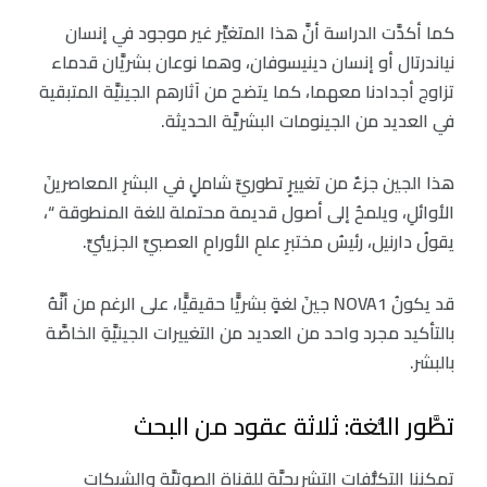
كما أكدَّت الدراسة أنَّ هذا المتغيِّر غير موجود في إنسان
نياندرتال أو إنسان دينيسوفان، وهما نوعان بشريَّان قدماء
تزاوج أجدادنا معهما، كما يتضح من آثارهم الجينيَّة المتبقية
في العديد من الجينومات البشريَّة الحديثة.
هذا الجين جزءٌ من تغييرٍ تطوريٍّ شاملٍ في البشرِ المعاصرينَ
الأوائلِ، ويلمحُ إلى أصول قديمة محتملة للغة المنطوقة “،
يقولُ دارنيل، رئيسُ مختبرِ علمِ الأورامِ العصبيِّ الجزيئيِّ.
قد يكونُ NOVA1 جينَ لغةٍ بشريًّا حقيقيًّا، على الرغم من أنَّهُ
بالتأكيد مجرد واحد من العديد من التغييرات الجينيَّةِ الخاصَّة
بالبشر.
تطَّور اللُّغة: ثلاثة عقود من البحث
تمكننا التكيُّفات التشريحيَّة للقناة الصوتيَّة والشبكات