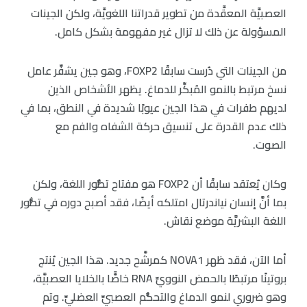
العصبيَّة المعقَّدة من تطوير قدراتنا اللغويَّة، ولكن الجينات
المسؤولة عن ذلك لا تزال غير مفهومة بشكل كامل.
من الجينات التي دُرست سابقًا FOXP2، وهو جين يشفِّر عامل
نسخ مرتبط بالنمو المُبكِّر للدماغ. يظهر الأشخاص الذين
لديهم طفرات في هذا الجين عيوبًا شديدة في النطق، بما في
ذلك عدم القدرة على تنسيق حركة الشفاه والفم مع
الصوت.
وكان يُعتقد سابقًا أن FOXP2 هو مفتاح تطُّور اللغة، ولكن
بما أنَّ إنسان نياندرتال امتلكه أيضًا، فقد أصبح دوره في تطُّور
اللغة البشريَّة موضع نقاش.
أما الآن، فقد ظهر NOVA1 كمرشَّح جديد. هذا الجين يُنتج
بروتينًا مرتبطًا بالحمض النوويِّ RNA خاصًّا بالخلايا العصبيَّة،
وهو ضروري لنمو الدماغ والتحكُّم العصبيِّ العضليِّ. وتم