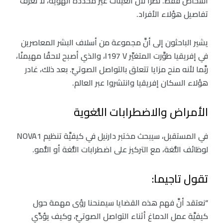
أشخاص فقط. نظرًا لأن العينات غير محدَّدة الهويَّة، لا تُعرِّف
تفاصيل هؤلاء الأفراد.
يشير الباحثون إلى أنَّ مجموعة من أسلاف البشر المعاصرين
في إفريقيا طوَّرت المتغيِّر I197 V، والذي أصبح لاحقًا مهيمنًا،
ربَّما لأنه منح مزايا تتعلق بالتواصل الصوتيِّ. بعد ذلك، غادر
هؤلاء السكان إفريقيا وانتشروا عبر العالم.
الأمراض والاضطرابات اللُّغوية
في المستقبل، سيبحث مختبر دارنيل في كيفيَّة تنظيم NOVA1
لوظائف اللُّغة، مع التركيز على اضطرابات اللُّغة أو النُّمو.
تقول تاجيما:
“نعتقد أنَّ فهم هذه القضايا سيمنحنا رؤى مهمة حول
كيفيَّة عمل الدماغ أثناء التواصل الصوتيِّ، وكيف يؤدِّي