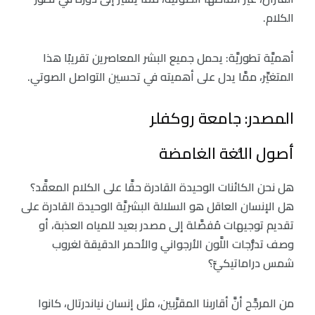
الكلام.
أهميَّة تطوريَّة: يحمل جميع البشر المعاصرين تقريبًا هذا
المتغيِّر، ممَّا يدل على أهميته في تحسين التواصل الصوتي.
المصدر: جامعة روكفلر
أصول اللُّغة الغامضة
هل نحن الكائنات الوحيدة القادرة حقَّا على الكلام المعقَّد؟
هل الإنسان العاقل هو السلالة البشريَّة الوحيدة القادرة على
تقديم توجيهات مُفصَّلة إلى مصدر بعيد للمياه العذبة، أو
وصف تدرُّجات اللَّون الأرجواني والأحمر الدقيقة لغروب
شمس دراماتيكيٍّ؟
من المرجَّح أنَّ أقاربنا المقرَّبين، مثل إنسان نياندرتال، كانوا