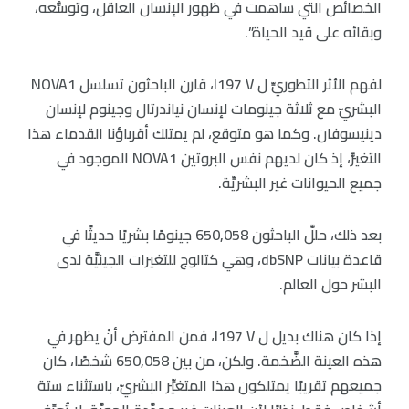
الخصائص التي ساهمت في ظهور الإنسان العاقل، وتوسُّعه،
وبقائه على قيد الحياة”.
لفهم الأثر التطوريِّ ل I197 V، قارن الباحثون تسلسل NOVA1
البشريّ مع ثلاثة جينومات لإنسان نياندرتال وجينوم لإنسان
دينيسوفان. وكما هو متوقع، لم يمتلك أقرباؤنا القدماء هذا
التغيُّر، إذ كان لديهم نفس البروتين NOVA1 الموجود في
جميع الحيوانات غير البشريِّة.
بعد ذلك، حللَّ الباحثون 650,058 جينومًا بشريًا حديثًا في
قاعدة بيانات dbSNP، وهي كتالوج للتغيرات الجينيَّة لدى
البشر حول العالم.
إذا كان هناك بديل ل I197 V، فمن المفترض أنْ يظهر في
هذه العينة الضَّخمة. ولكن، من بين 650,058 شخصًا، كان
جميعهم تقريبًا يمتلكون هذا المتغيِّر البشريّ، باستثناء ستة