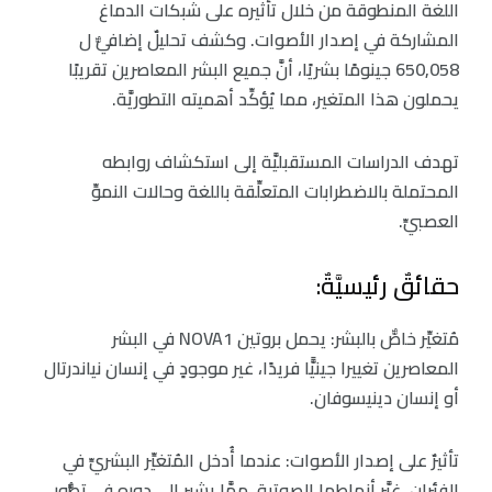
اللغة المنطوقة من خلال تأثيره على شبكات الدماغ
المشاركة في إصدار الأصوات. وكشف تحليلٌ إضافيٌّ ل
650,058 جينومًا بشريًا، أنَّ جميع البشر المعاصرين تقريبًا
يحملون هذا المتغير، مما يُؤكِّد أهميته التطوريَّة.
تهدف الدراسات المستقبليَّة إلى استكشاف روابطه
المحتملة بالاضطرابات المتعلِّقة باللغة وحالات النموِّ
العصبيِّ.
حقائقٌ رئيسيَّةٌ:
مُتغيِّر خاصٌّ بالبشر: يحمل بروتين NOVA1 في البشر
المعاصرين تغييرا جينيًّا فريدًا، غير موجودٍ في إنسان نياندرتال
أو إنسان دينيسوفان.
تأثيرٌ على إصدار الأصوات: عندما أُدخل المُتغيِّر البشريِّ في
الفئران، غيَّر أنماطها الصوتية، ممَّا يشير إلى دوره في تطُّور