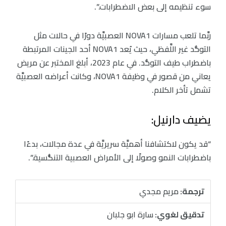
سوء تنظيمه إلى بعض الاضطرابات.”.
ربَّما تلعب مسارات NOVA1 العصبيَّة دورًا في حالات مثل
التوحُّد غير اللَّفظي، حيث يُعد NOVA1 أحد الجينات المرتبطة
باضطراب طيف التوحُّد. في عام 2023، أبلغ المختبر عن مريض
يعاني من قصور في وظيفة NOVA1، وكانت أعراضه العصبيَّة
تشمل تأخر الكلام.
يضيف دارنيل:
“قد يكون لاكتشافنا أهميَّة سريريَّة في عدة مجالات، بدءًا
باضطرابات النمو وصولًا إلى الأمراض العصبية التنكُّسية.”.
ترجمة:
مريم مجدي
تدقيق لغوي:
سارة ابو جلبان