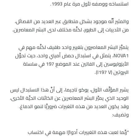
استنساخه ووصفه لأول مرة عام 1993.
والمثير أنَّه موجود بشكل متطابق عبر العديد من الفصائل،
من الثدييات إلى الطيور، لكنَّه مختلف لدى البشر المعاصرين.
يتميَّز البشر المعاصرون بتغيير واحد طفيف لكنَّه مهم في
NOVA1، يتمثل في استبدال حمض أميني واحد، حيث تحوَّل
الأيزوليوسين إلى الفالين عند الموضع 197 في سلسلة
البروتين (I197 V).
يشير المؤلِّف الأول، يوكو تاجيما، إلى أنَّ هذا الاستبدال ليس
الوحيد الذي يميِّز البشر المعاصرين عن الكائنات الحيَّة الأخرى،
وقد يكون العديد من هذه التغيرات ضروريٍّا لنمو الدماغ.
وتضيف:
“ربَّما لعبت هذه التغييرات أدوارًا مهمة في اكتساب