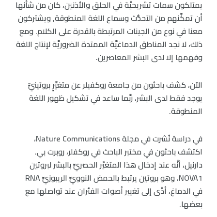
يمتلكون سمات تشريحيَّة في الحلق والأذنين، كان من شأنها
أن تمكِّنهم من التحدُّث وسماع اللغة المنطوقة, ويشتركون
معنا في نوع من الجينات المرتبطة بالقدرة على الكلام. ومع
ذلك، لا نجد المناطق الدماغيَّة الممتدة الضروريَّة لإنتاج اللغة
وفهمها إلا لدى البشر المعاصرين.
الآن، كشف باحثون من جامعة روكفيلر عن متغيِّرٍ بروتينيٍّ
يوجد فقط لدى البشر، ربَّما ساعد في تشكيل ظهور اللغة
المنطوقة.
في دراسة نُشرت في مجلة Nature Communications،
اكتشف باحثون في مختبر الباحث في روكفلر، روبرت بي.
دارنيل، أنَّه عند إدخال هذا المتغيِّر الحصريِّ بالبشر لبروتين
NOVA1، وهو بروتين يرتبط بالحمض النوويِّ الريبوزيِّ RNA
في الدماغ، أدَّى إلى تغيير أصوات الفئران عند تواصلها مع
بعضها.