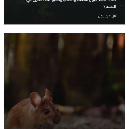
الظلام؟
من
عبير زبون