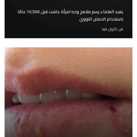
يعيد العلماء رسم ملامح وجه امرأة عاشت قبل 10,500 عامًا
باستخدام الحمض النووي
من
كارول قبه