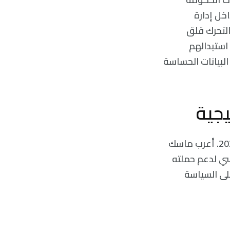
خل إدارة
ذا التحرك قلق
استبدالهم
لبيانات الحساسة
يجية
تعمقت العلاقة بين ماسك وترامب بعد محاولة اغتيال فاشلة للأخير في يوليو 2024. أعرب ماسك
سي لدعم حملته
على السياسة