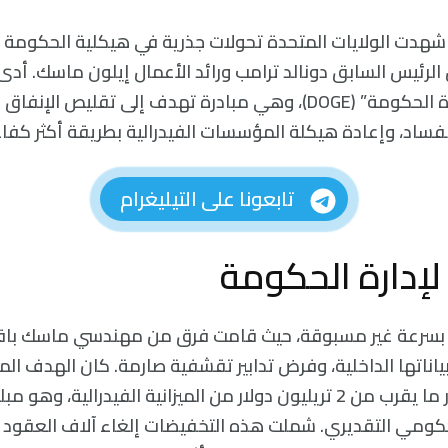
، شهدت الولايات المتحدة تحولات جذرية في هيكلية الحكومة ا
 الرئيس السابق دونالد ترامب ورائد الأعمال إيلون ماسك. أدى
إنشاء “إدارة كفاءة الحكومة” (DOGE)، وهي مبادرة تهدف إلى تقليص ا
فساد، وإعادة هيكلة المؤسسات الفيدرالية بطريقة أكثر كفاء
تابعونا على التيليغرام
لإدارة الحكومة
DO عملها بسرعة غير مسبوقة، حيث قامت فرق من مهندسي ماسك باق
 بياناتها الداخلية، وفرض تدابير تقشفية صارمة. كان الهدف ال
الإجراءات هو توفير ما يقرب من 2 تريليون دولار من الميزانية الفيدرالية، 
حكومي التقديري. شملت هذه التخفيضات إلغاء آلاف العقود ا