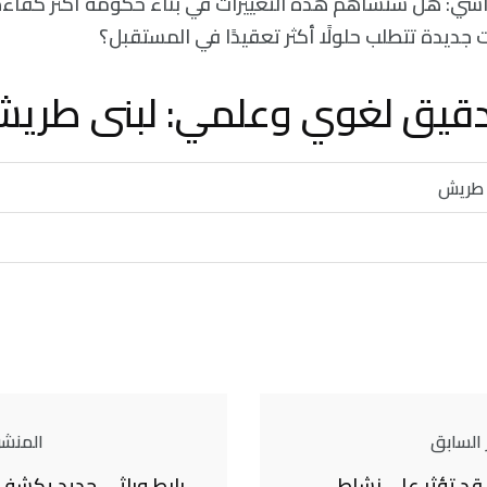
اسي: هل ستساهم هذه التغييرات في بناء حكومة أكثر كفاءة
جديدة تتطلب حلولًا أكثر تعقيدًا في المستقبل؟
دقيق لغوي وعلمي: لبنى طري
 طريش
 السابق
المنشور
 قد تؤثر على نشاط
رابط وراثي جديد يكشف 