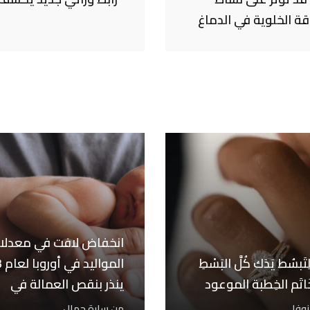
ة الخلوية في الدماغ
انخفاض لافت في معدلا
َبسُط يَدَك كُلَّ البَسْطِ
الم
خَاتَم الخِطبة الموعود
ينذر بنقص العمالة في
المستقبل
 نوفلي
من
سارة جمال