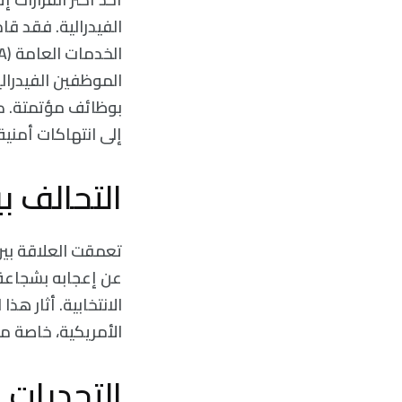
الفيدرالية. فقد قا
الموظفين الفيدرال
بوظائف مؤتمتة. كم
إلى انتهاكات أمني
التحالف ب
عن إعجابه بشجاعة 
الانتخابية. أثار ه
الأمريكية، خاصة م
التحديات 