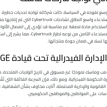
سع نفوذه في السياسة، كانت شركاته تواجه تحديات خطيرة. أ
سبيل المثال، عن استدعاء واسع النطاق لشاحنات ruck
بب استخدام مادة لاصقة غير مناسبة قد تؤدي إلى انفصال الألواح 
القيادة. يُعد هذا الاستدعاء الثامن من نوعه لطراز ck
هها تسلا في ضمان جودة منتجاتها.
ارة الفيدرالية تحت قيادة DOGE
رامب وماسك نموذجًا غير مسبوق في تاريخ الولايات المتحدة، 
ة الحكومة الفيدرالية. ومع ذلك، فإن السرعة الفائقة التي نُفّ
القانونية والإدارية المحتملة، أثارت مخاوف بشأن الشفافية، الأ
اسات على المواطنين والموظفين الحكوميين.