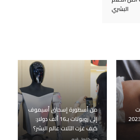
البشري
ت
من أسطورة إسحاق أسيموف
واليد في أوروبا لعام 2023
إلى روبوتات بـ16 ألف دولار:
كيف غزت الآلات عالم البشر؟
من
كارول قبه