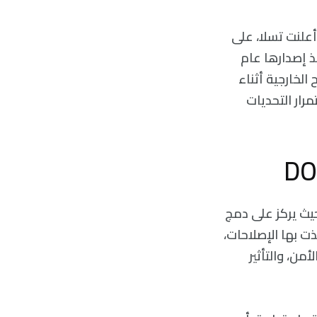
علنت تسلا، على
Cybert التي تم إنتاجها منذ إصدارها عام
الخارجية أثناء
Cybertru، مما يشير إلى استمرار التحديات
حيث يركز على دمج
ذت بها الإصلاحات،
من، والتأثير