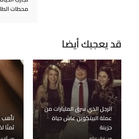
محطات الطاق
قد يعجبك أيضا
الرجل الذي سرق المليارات من
عملة البيتكوين عاش حياة
تأهب لِت
حزينة
ثمنًا ل
من
غزل عزام
من
آلاء