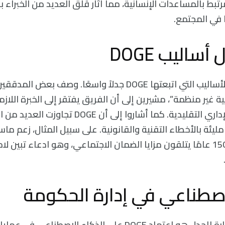
10 عقد مرتبط بالمساعدات الإنسانية، مما أثار قلق العديد من الخبراء
ا في المجتمع.
ساليب DOGE
منذ البداية، أثارت الأساليب التي اتبعتها DOGE جدلاً واسعًا. و
لية غير منظمة”، مشيرين إلى أن الفريق يفتقر إلى الخبرة اللا
التدقيق المالي والإداري التقليدية. كما أشاروا إلى 
مليئة بالأخطاء التقنية والقانونية. على سبيل المثال، زعم ماس
يبلغون من العمر 150 عامًا يتلقون مزايا الضمان الاجتماعي، وهو ادعاء تبين 
اصطناعي في إدارة الحكومة
أحد أكثر القرارات إثارة للجدل هو اعتماد DOGE على الذكاء الاصطن