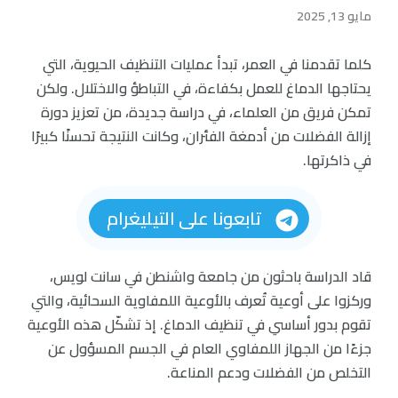
مايو 13, 2025
كلما تقدمنا في العمر، تبدأ عمليات التنظيف الحيوية، التي
يحتاجها الدماغ للعمل بكفاءة، في التباطؤ والاختلال. ولكن
تمكن فريق من العلماء، في دراسة جديدة، من تعزيز دورة
إزالة الفضلات من أدمغة الفئران، وكانت النتيجة تحسنًا كبيرًا
في ذاكرتها.
تابعونا على التيليغرام
قاد الدراسة باحثون من جامعة واشنطن في سانت لويس،
وركزوا على أوعية تُعرف بالأوعية اللمفاوية السحائية، والتي
تقوم بدور أساسي في تنظيف الدماغ. إذ تشكّل هذه الأوعية
جزءًا من الجهاز اللمفاوي العام في الجسم المسؤول عن
التخلص من الفضلات ودعم المناعة.