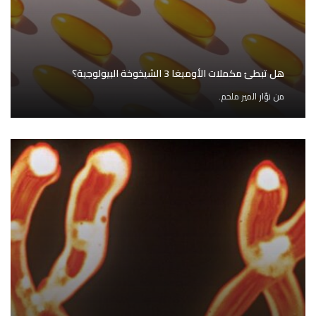
هل تبطئ مكملات الأوميغا 3 الشيخوخة البيولوجية؟
من
نوّار المير ملحم.