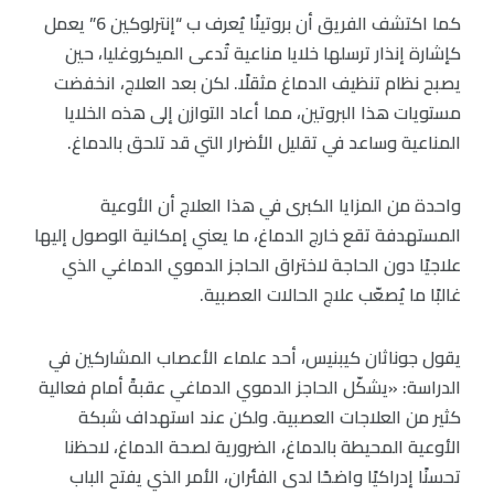
كما اكتشف الفريق أن بروتينًا يُعرف ب “إنترلوكين 6” يعمل
كإشارة إنذار ترسلها خلايا مناعية تُدعى الميكروغليا، حين
يصبح نظام تنظيف الدماغ مثقلًا. لكن بعد العلاج، انخفضت
مستويات هذا البروتين، مما أعاد التوازن إلى هذه الخلايا
المناعية وساعد في تقليل الأضرار التي قد تلحق بالدماغ.
واحدة من المزايا الكبرى في هذا العلاج أن الأوعية
المستهدفة تقع خارج الدماغ، ما يعني إمكانية الوصول إليها
علاجيًا دون الحاجة لاختراق الحاجز الدموي الدماغي الذي
غالبًا ما يُصعّب علاج الحالات العصبية.
يقول جوناثان كيبنيس، أحد علماء الأعصاب المشاركين في
الدراسة: «يشكّل الحاجز الدموي الدماغي عقبةً أمام فعالية
كثير من العلاجات العصبية. ولكن عند استهداف شبكة
الأوعية المحيطة بالدماغ، الضرورية لصحة الدماغ، لاحظنا
تحسنًا إدراكيًا واضحًا لدى الفئران، الأمر الذي يفتح الباب