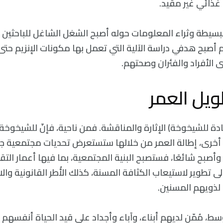
 غذائي غير مقيد.
 البسيطة وثراء المعلومات حوله أصبح الشغل الشاغل للباحثين ل
صبح هدفي دراسة الآلية التي تعمل بها مكونات الإنزيم حتى ي
 الأفراد والفئران وصحتهم.
يل العمر
ضادة للشيخوخة) الإثارة والمناقشة. فمن ناحية، فإنّ للشيخوخة
أخرى، إطالة العمر من خلالها ستستعرض تحديات مجتمعية جديد
إلى 120 عام وأصبح شائعًا، فستصبح البنية المجتمعية، بما فيها أعمار ال
لى تطوير لاستيعاب الكثافة المسنة، كذلك الأُطر القانونية وال
ة لذويهم المسنين.
وسط، مُمّن لديهم أبناء، وآباء وأجداد على قيد الحياة أنفسهم 