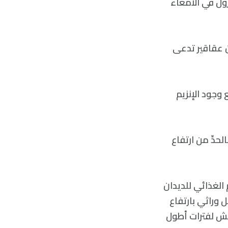
ول عن تحلل الغليسرول في الأمعاء
ون عقاقير تدعى
 وجود الإنزيم
حدِّ من ارتفاع
الغذائي للديدان
ى لها تعديل وراثي بارتفاع
ع العيش لفترات أطول