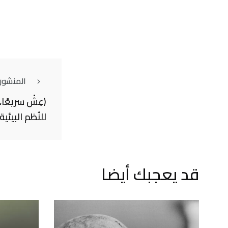
المنشور
(عِشْ سريعًا، ت
للنُظم البيئي
قد يعجبك أيضا