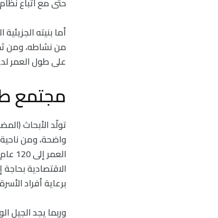
حتى مع اتباع نظام
أما بنيته الجزيئية
من نشاطه، ومن ثم أ
على طول العمر لدى
مجتمع طو
تولّد الأبحاث (الم
واضحة، ومن ناحية 
العمر 
الاقتصادية بحاجة إ
برعاية أفراد الأسر
وربما يجد الجيل ال