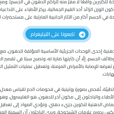
خة للكثيرين واقعًا لا مفرّ منه (تراكم الدهون في الجسم). وم
ون الوزن الزائد أحد القيم الجمالية، يركز الأطباء على التداعيا
دة في الجسم أكثر من الآثار الجانبية المترتبة على مستحضرات ا
تابعونا على التيليغرام
دهنية إحدى الوحدات الجزيئية الأساسية المؤلفة للدهون، مع 
ظائف الجسم، إلّا أن كثرتها ضارة له، وتصبح سببًا في تقصير ا
 تعرضه للإصابة بالأمراض المزمنة، وتعطيل عمليات التمثيل ال
هابات.
لطبيّة، تُفحص بصورةٍ روتينية في فحوصات الدم لقياس معدل ا
لأطباء والباحثون إلى مكون آخر للدهون، هو الغليسرول، وه
أحماض الدهنية لتكوين جزيء دهني. وتؤدي المواد إلى تعطيل
كس بدوره علامات الشيخوخة، ويرى الباحثون أن السمنة الم