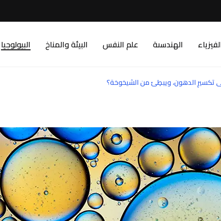
لفيزياء
الهندسىة
علم النفس
البيئة والمناخ
البيولوجيا
لى تكسيرِ الدهون، ويبطِئ من الشيخوخة؟