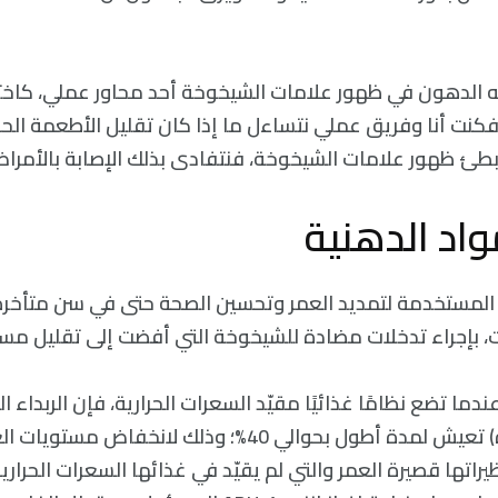
ديه الدهون في ظهور علامات الشيخوخة أحد محاور عملي، ك
. فكنت أنا وفريق عملي نتساءل ما إذا كان تقليل الأطعمة الح
طئ ظهور علامات الشيخوخة، فنتفادى بذلك الإصابة بالأمراض
واد الدهنية
 المستخدمة لتمديد العمر وتحسين الصحة حتى في سن متأخرة ل
بت، بإجراء تدخلات مضادة للشيخوخة التي أفضت إلى تقليل مس
دما تضع نظامًا غذائيًا مقيّد السعرات الحرارية، فإن الربداء 
الديدان الممسودة) تعيش لمدة أطول بحوالي 40%؛ وذلك لانخف
راتها قصيرة العمر والتي لم يقيّد في غذائها السعرات الحرارية