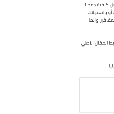
يل كيفية دمجنا
ودعمنا بصورة متزايدة للمسنين في تلك المجتمعات سواء من خلال إنزيم ADH-1 أو بالتعديلات
عقاقير، وإنما
ط المقال الأصلي
يا.