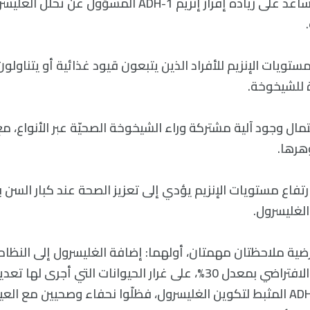
السعرات الحرارية يساعد على زيادة إفراز إنزيم ADH-1 المسؤ
مستويات الإنزيم للأفراد الذين يتبعون قيود غذائية أو يتناول
 للشيخوخة.
تمال وجود آلية مشتركة وراء الشيخوخة الصحيّة عبر الأنواع، مع
هرها.
فاع مستويات الإنزيم يؤدي إلى تعزيز الصحة عند كبار السن بال
الغليسرول.
ية ملاحظتان مهمتان، أولهما: إضافة الغليسرول إلى النظام 
التي انتهى عمرها الافتراضي بمعدل 30%، على غرار الحيوانات التي أجر
مستويات إنزيم ADH-1 المثبط لتكوين الغليسرول، فظلّوا نحفاء وصحيين م