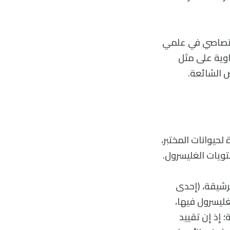
اختصاصي في علمي
اوية على مثل
 الشائعة.
حيوانات المختبر،
تويات الغليسرول.
الرشيقة، (إحدى
اض مستويات الغليسرول فيها،
؛ إذ إن تقييد