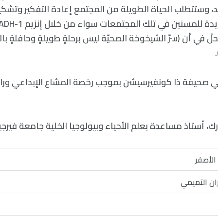
د، وستتطلب الحياة الطويلة من المجتمع إعادة التفكير وتشك
لّ في أن (سرّ الشيخوخة الصحيّة ليس برحلةٍ طويلةٍ وحافلةٍ بال
في صحيفة ذا كونفيرسيشن بموجب رخصة المشاع الإبداعي وراب
رك، أستاذ مساعدة بعلم الأحياء وبيولوجيا الخلية جامعة فيرجين
الأصفر
ان التميمي