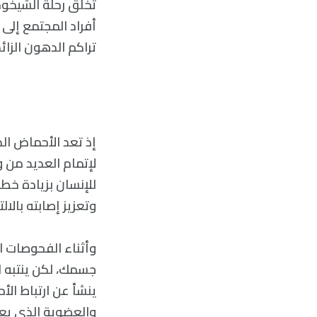
تخلُق رحلةُ الشيخو
أفراد المجتمع إلى ك
تراكم الدهون الزائ
إذ تعد الأحماض ال
لإتمام العديد من و
للإنسان بزيادة خطر
وتعزيز إصابته بالالت
وأثناء الفحوصات ا
جسمك، لكن ينتبه ا
ينشأ عن ارتباط ال
والعضوية الذي يع