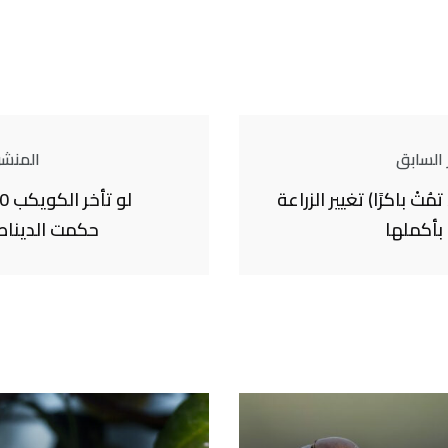
 السابق
المنشور
مُتْ باكرًا) تغيير الزراعة
ة بأكملها
حكمت الديناص