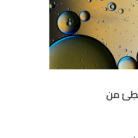
بطِئ من