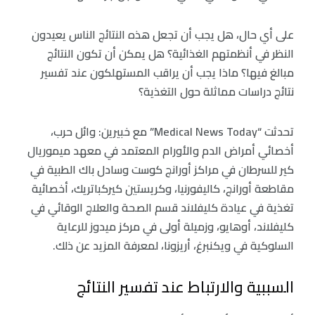
على أي حال، هل يجب أن تجعل هذه النتائج الناس يعيدون
النظر في أنظمتهم الغذائية؟ هل يمكن أن تكون النتائج
مبالغ فيها؟ ماذا يجب أن يراقب المستهلكون عند تفسير
نتائج دراسات مماثلة حول التغذية؟
تحدثت “Medical News Today” مع خبيرين: وائل حرب،
أخصائي أمراض الدم والأورام المعتمد في معهد ميموريال
كير للسرطان في مراكز أورانج كوست وسادل باك الطبية في
مقاطعة أورانج، كاليفورنيا، وكريستين كيركباتريك، أخصائية
تغذية في عيادة كليفلاند قسم الصحة والعلاج الوقائي في
كليفلاند، أوهايو، وزميلة أولى في مركز ميدوز للرعاية
السلوكية في ويكنبرغ، أريزونا، لمعرفة المزيد عن ذلك.
السببية والارتباط عند تفسير النتائج