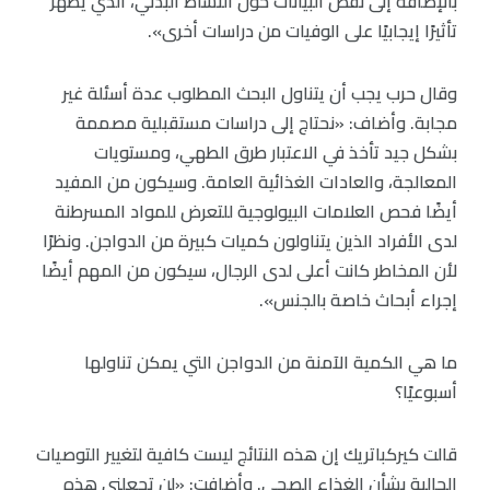
بالإضافة إلى نقص البيانات حول النشاط البدني، الذي يُظهر
تأثيرًا إيجابيًا على الوفيات من دراسات أخرى».
وقال حرب يجب أن يتناول البحث المطلوب عدة أسئلة غير
مجابة. وأضاف: «نحتاج إلى دراسات مستقبلية مصممة
بشكل جيد تأخذ في الاعتبار طرق الطهي، ومستويات
المعالجة، والعادات الغذائية العامة. وسيكون من المفيد
أيضًا فحص العلامات البيولوجية للتعرض للمواد المسرطنة
لدى الأفراد الذين يتناولون كميات كبيرة من الدواجن. ونظرًا
لأن المخاطر كانت أعلى لدى الرجال، سيكون من المهم أيضًا
إجراء أبحاث خاصة بالجنس».
ما هي الكمية الآمنة من الدواجن التي يمكن تناولها
أسبوعيًا؟
قالت كيركباتريك إن هذه النتائج ليست كافية لتغيير التوصيات
الحالية بشأن الغذاء الصحي. وأضافت: «لن تجعلني هذه