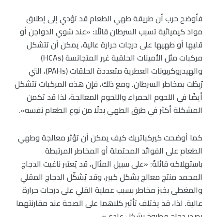
فأوضح حرب أن طريقة طهي الطعام قد تؤدي إلى إطلاق
مواد كيميائية تسبب السرطان قائلًا: «عند شوي الدواجن أو
قليها أو طهيها على درجات حرارة عالية، يمكن أن تتشكل
مركبات مثل الأمينات الحلقية غير المتجانسة (HCAs)
والهيدروكربونات العطرية متعددة الحلقات (PAHs)، التي
رُبِطَت بمخاطر السرطان. ومع ذلك، فإن هذه المركبات تتشكل
أيضًا في اللحوم الحمراء واللحوم المعالجة، لذا قد تكمن
المشكلة أكثر في طرق الطهي بدلًا من نوع الطعام نفسه».
كما أوضحت كيركباتريك كيف يمكن أن تؤثر معالجة وطهي
الطعام على الفوائد المحتملة أو المخاطر المرتبطة
باستهلاكه قائلةً: «على سبيل المثال، قد يُعتبر ناغيت الدجاج
المجمد منتج معالج بشكل كبير، وقد يُشكّل الدجاج المقلي
والمغطى بخبز مخاطر بسبب عملية القلي على درجات حرارة
عالية. لذا، قد يختلف تأثير كلاهما على الصحة عند مقارنتهما
بصدر دجاج مطبوخ بشكل عادي».