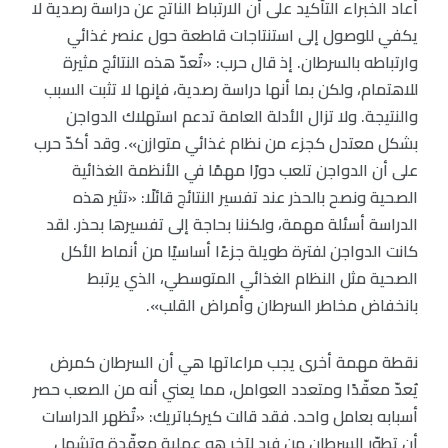
أعاد الخبراء التأكيد على أن الارتباط الناتج عن دراسة رصدية لا
يكفي للوصول إلى استنتاجات قاطعة حول عنصر غذائي
وارتباطه بالسرطان. إذ قال حرب: «تُعدّ هذه النتائج مثيرة
للاهتمام، ولكن بما أنها دراسة رصدية، فإنها لا تثبت السبب
والنتيجة. ولا تزال الأدلة العامة تدعم استهلاك الدواجن
بشكل معتدل كجزء من نظام غذائي متوازن». وقد أكدّ حرب
على أن الدواجن تلعب دورًا مهمًا في الأنظمة الغذائية
الصحية ونصح بالحذر عند تفسير النتائج قائلًا: «تثير هذه
الدراسة أسئلة مهمة، ولكننا بحاجة إلى تفسيرها بحذر. لقد
كانت الدواجن لفترة طويلة جزءًا أساسيًا من أنماط الأكل
الصحية مثل النظام الغذائي المتوسطي، الذي يرتبط
بانخفاض مخاطر السرطان وأمراض القلب».
نقطة مهمة أخرى يجب مراعاتها هي أن السرطان كمرض
يُعدّ معقّدًا ومتعدد العوامل، مما يعني أنه من الصعب حصر
أسبابه بعامل واحد. فقد قالت كيركباتريك: «تُظهر الدراسات
أن تطوّر السرطان من فرد لآخر هو عملية معقّدة وتشمل