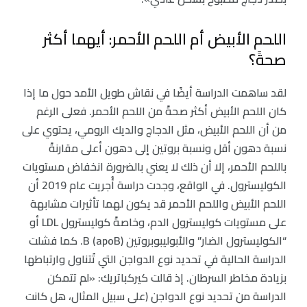
اللحم الأبيض أم اللحم الأحمر: أيهما أكثر
صحةً؟
لقد ساهمت الدراسة أيضًا في نقاش طويل الأمد حول ما إذا
كان اللحم الأبيض أكثر صحةً من اللحم الأحمر. فعلى الرغم
من أن اللحم الأبيض، مثل الدجاج والديك الرومي، يحتوي على
نسبة دهون أقل ونسبة بروتين إلى دهون أعلى مقارنةً
باللحم الأحمر، إلا أن ذلك لا يعني بالضرورة انخفاض مستويات
الكوليسترول. في الواقع، وجدت دراسة أُجريت عام 2019 أن
اللحم الأبيض واللحم الأحمر قد يكون لهما تأثيرات مشابهة
على مستويات كوليسترول الدم، وخاصةً كوليسترول LDL أو
“الكوليسترول الضار” والأبوليبوبروتين B (apoB). كما فشلت
الدراسة الحالية في تحديد نوع الدواجن التي تُتناول وارتباطها
بزيادة مخاطر السرطان. إذ قالت كيركباتريك: «لم تتمكن
الدراسة من تحديد نوع الدواجن (على سبيل المثال، هل كانت