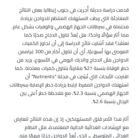
قدمت دراسة حديثة أُجريت في جنوب إيطاليا بعض النتائج
المفاجئة التي ربطت الاستهلاك المنتظم للدواجن بزيادة
محتملة في سرطانات الجهاز الهضمي والوفيات بشكل عام.
مما أثار سؤالًا واحدًا: هل يُعدّ تناول الدجاج صحيًا كما
نعتقد؟ فقد أشارت نتائج الدراسة إلى أن تجاوز الكميات
الموصى بها أسبوعيًا، أي أن تناول أكثر من 300 غراممن
الدواجن مثل الدجاج والديك الرومي في الأسبوع، يزيد من
خطر الوفاة بنسبة 27% مقارنةً بتناول كميات معتدلة. كما
اقترحت الأبحاث التي نُشِرت في مجلة “Nutrients” أن
استهلاك الدواجن المفرط ارتبط بزيادة خطر الإصابة بسرطانات
الجهاز الهضمي بنسبة 2.3%، مع ملاحظة خطر أعلى بين
الرجال بنسبة 2.6%.
أثار هذا الأمر قلق المستهلكين، إذ إن هذه النتائج تتعارض
مع الإرشادات الغذائية الحالية المعتمدة، مثل النظام
الغذائي المتوسطي، الذي تُعدّ الدواجن جزءًا مهمًا منه.