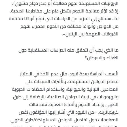
البروتينات المستهلكة لحوم معالجة أم صدر دجاج مشوي).
إذ قد تؤثر معالجة اللحوم بشكل عام على مخاطرها الصحية.
لذا، سنحتاج إلى المزيد من الدراسات التي تقيّم أنواعًا مختلفة
من الدواجن وأنواعًا مختلفة من اللحوم الحمراء لفهم
الفروقات المهمة بين الإثنين».
ما الذي يجب أن تتحقق منه الدراسات المستقبلية حول
الغذاء والسرطان؟
اتّسمت الدراسة بعدة قيود، مثل عدم الأخذ في الاعتبار
مصادر الدواجن المستهلكة، وتأثيرات المبيدات على
المحاصيل النباتية والحيوانية، واستخدام المضادات الحيوية
والهرمونات في تربية الدواجن الصناعية، بالإضافة إلى طرق
الطهي وإعداد اللحوم وأنماط التغذية. فقد قالت
كيركباتريك: «من القيود التي أشار إليها المؤلفون نقص
المعلومات حول تفاصيل الدواجن المستهلكة/طرق الطهي،