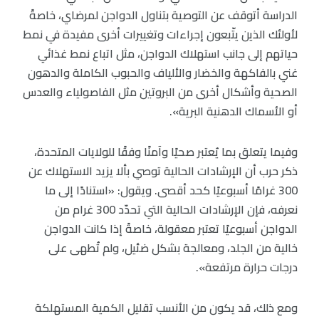
الدراسة أتوقف عن التوصية بتناول الدواجن لمرضاي، خاصةً
لأولئك الذين يتّبعون إجراءات وتغييرات أخرى مفيدة في نمط
حياتهم إلى جانب استهلاك الدواجن، مثل اتباع نمط غذائي
غني بالفاكهة والخضار والألياف والحبوب الكاملة والدهون
الصحية وأشكال أخرى من البروتين مثل الفاصولياء والعدس
أو الأسماك الدهنية البرية».
وفيما يتعلق بما يُعتبر صحيًا وآمنًا وفقًا للولايات المتحدة،
ذكر حرب أن الإرشادات الحالية توصي بألا يزيد الاستهلاك عن
300 غرامًا أسبوعيًا كحد أقصى. ويقول: «استنادًا إلى ما
نعرفه، فإن الإرشادات الحالية التي تحدّد 300 غرام من
الدواجن أسبوعيًا تعتبر معقولة، خاصةً إذا كانت الدواجن
خالية من الجلد، ومعالجة بشكل ضئيل، ولم تُطهى على
درجات حرارة مرتفعة».
ومع ذلك، قد يكون من الأنسب تقليل الكمية المستهلكة