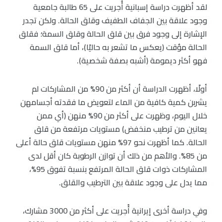
لقد أظهرت دراسة إسبانية أُجريت على 65 طالبة جامعية
وجود علاقة بين الجفاف الطفيف وقلق الحالة. ولكن تجدر
الإشارة إلى وجود فرق بين قلق الحالة وقلق السمة؛ فقلق
الحالة مؤقت (يعكس ما تشعر به حاليًا)، أما قلق السمة
فهو أكثر ديمومة (أشبه بصفة شخصية).
أولًا، أظهرت الدراسة أن أكثر من 90% من المشاركات لم
يشربن كمية كافية من الماء لتعويض ما فقدته أجسامهن
خلال اليوم، وظهرت على أكثر من 90% منهن (أي ممن
يعانين من ترطيب منخفض) مستويات مرتفعة من قلق
الحالة. كما أظهرت نحو 97% منهن مستويات قلق حالة أعلى
من 85%. والأهم من ذلك أن توازن الرطوبة كان أقل لدى
المشاركات ذوات قلق الحالة المرتفع بنسبة تفوق 95%،
مما يدل على وجود علاقة بين الترطيب والقلق.
وفي دراسة أخرى إيرانية أُجريت على أكثر من 3000 مشارك،