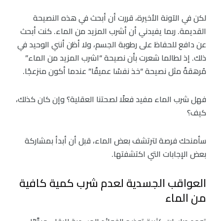
لكن في الآونة الأخيرة، قررت أن أبحث في هذه النصيحة
القديمة. ربما يفيدني أن أشرب المزيد من الماء. كنت أبحث
عن دافع للحفاظ على رطوبة الجسم، ولا أظن أنني الوحيد في
ذلك. إذ لطالما شعرت بأن نصيحة “اشرب المزيد من الماء”
مُرهقةً مثل نصيحة “خذ نفسًا عميقًا” عندما أكون منزعجًا.
فهل شرب الماء مفيد فعلًا لصحتنا العقلية؟ وإن كان كذلك،
كيف؟
سأمنحك فرصة لترتشف بعض الماء، قبل أن أبدأ بمشاركة
بعض الإجابات التي اكتشفتها.
العواقب الجسدية لعدم شرب كمية كافية
من الماء