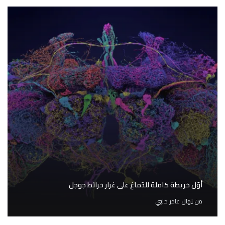
أوّل خريطة كاملة للدّماغ على غرار خرائط جوجل
من
نِهال عامر حلبي