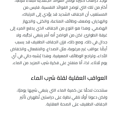
توجد دراسات كثيرة توضح الفوائد الجسدية للبقاء مرطَّبًا،
أكثر من تلك التي توضح الفوائد النفسية. فليس من
المستغرب أن الجفاف الشديد قد يؤدي إلى الارتباك،
والهذيان، وضعف وظائف المناعة، والكلى، والجهاز
الهضمي. وهذا هو النوع من الجفاف الذي يدفع المرء إلى
غرفة الطوارئ. لكن من الواضح أنه أمر ينبغي تجنُّبه، ولا
جدال في ذلك. ومع ذلك، فإن الجفاف الطفيف قد يسبب
أيضًا عواقب غير مرغوبة، مثل الصداع، والانفعال، وانخفاض
الأداء، وتراجع الوظائف المعرفية. وهذا يُشبه حالي في أي
يوم ثلاثاء. لذا، أنا منفتح على فكرة شرب المزيد من الماء.
العواقب العقلية لقلة شرب الماء
سنتحدث لاحقًا عن كمية الماء التي ينبغي شربها يوميًا،
ولكن دعونا أولًا نلقي نظرة على دراستين تُظهران تأثير
الجفاف الطفيف على الصحة العقلية.