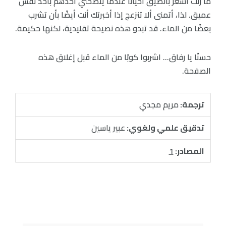
ما زلت أشعر بالضيق أحيانًا عندما ينصحني أحدهم بأخذ نفس
عميق. لذا، أتمنى ألا تنزعج إذا أخبرتك أنت أيضًا بأن تشرب
بعضًا من الماء. قد تبدو هذه نصيحة تقليدية، لكنها حكيمة.
حسنًا يا رفاق… اشربوا كوبًا من الماء قبل إغلاق هذه
الصفحة.
ترجمة:
مريم مجدي
تدقيق علمي ولغوي:
عبير ياسين
المصادر:
1