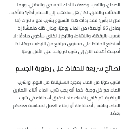
الصداع، والتعب، وضعف الأداء الجسدي والعقلي، وربما
الاكتئاب والقلق. لكن هل ستذهب إلى الحمام أكثر؟ بالتأكيد.
لكن لا بأس؛ فقد بدأت هذا الأسبوع بشرب نحو 3 لترات (ما
يعادل 96 أونصة) من الماء يوميًا، وكان ذلك منعشًا! إذ
شعرت باليقظة، والنشاط، والتركيز. لكنني سأكون صادقًا: لا
أستطيع الحفاظ على مستوى مرتفع من الترطيب دومًا، لذا
أصبحت أهدف الآن إلى شرب لتر واحد على الأقل يوميًا.
نصائح سريعة للحفاظ على رطوبة الجسم
اشرب كوبًا من الماء بمجرد الاستيقاظ من النوم. واشرب
الماء مع كل وجبة. كما أنه يجب شرب الماء أثناء التمارين
الرياضية. ثم كافئ نفسك عند تحقيق أهدافك في شرب
الماء. ونافس أصدقاءك أو زملاء العمل لمحاسبة بعضكم
بعضًا.