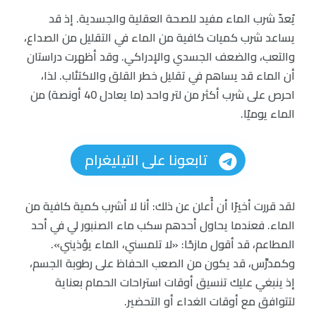
يُعدّ شرب الماء مفيد للصحة العقلية والجسدية. إذ قد
يساعد شرب كميات كافية من الماء في التقليل من الصداع،
والتعب، والضعف الجسدي والإدراكي. وقد أظهرت دراستان
أن الماء قد يساهم في تقليل خطر القلق والاكتئاب. لذا،
احرص على شرب أكثر من لتر واحد (ما يعادل 40 أونصة) من
الماء يوميًا.
تابعونا على التيليغرام
لقد قررت أخيرًا أن أُعلن عن ذلك: أنا لا أشرب كمية كافية من
الماء. فعندما يحاول أحدهم سكب ماء الصنبور لي في أحد
المطاعم، قد أقول مازحًا: «لا تلمسني، الماء يؤذيني».
وكمدرِّس، قد يكون من الصعب الحفاظ على رطوبة الجسم،
إذ ينبغي عليك تنسيق أوقات استراحات الحمام بعناية
لتتوافق مع أوقات الغداء أو التحضير.