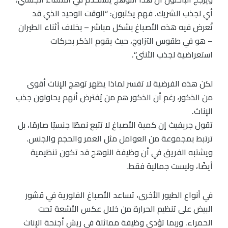
أي لجذب الشريك. فهم يكتبون: “الوقت الوحيد الذي قد
تُعرض فيه هذه الأصباغ بشكل مباشر – بخلاف أثناء الطيران
– هو في طقوس التزاوج، حيث يقوم الذكر بحركات
استعراضية لجذب الأنثى”.
لكن هذه الفرضية لا تفسر لماذا يظهر توهج الإناث أقوى
من الذكور، رغم أن الذكور هم من يُفترض أنهم يحاولون جذب
الإناث.
تقول جريفيث إن كمية الأصباغ لا تتبع نمطًا جنسيًا صارمًا، بل
ترتبط بمجموعة من العوامل مثل العمر والحجم والجنس.
ويشتبه الفريق في أن وظيفة التوهج قد تكون تنظيمية
أيضًا، وليست جمالية فقط.
في أنواع الطيور الأخرى، تساعد الأصباغ الفلورية في قشور
البيض على تنظيم الحرارة من خلال عكس الأشعة تحت
الحمراء. وربما تؤدي وظيفة مماثلة في ريش أجنحة الإناث