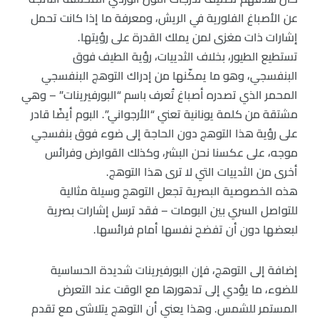
عن الأصباغ الفلورية في الريش، ومعرفة ما إذا كانت تحمل
إشارات ذات مغزى لمن يملك القدرة على رؤيتها.
تستطيع الطيور، بخلاف الثدييات، رؤية الطيف فوق
البنفسجي، وهو ما يمكّنها من إدراك التوهج البنفسجي
المحمر الذي تصدره أصباغ تُعرف باسم “البورفيرينات” – وهي
مشتقة من كلمة يونانية تعني “الأرجواني”. البوم أيضًا قادر
على رؤية هذا التوهج دون الحاجة إلى ضوء فوق بنفسجي
موجه، على عكسنا نحن البشر، وكذلك القوارض وفرائس
أخرى من الثدييات التي لا ترى هذا التوهج.
هذه الخصوصية البصرية تجعل التوهج وسيلة مثالية
للتواصل السري بين البومات – فقد ترسل إشارات بصرية
لبعضها دون أن تفضح نفسها أمام فرائسها.
إضافة إلى التوهج، فإن البورفيرينات شديدة الحساسية
للضوء، ما يؤدي إلى تدهورها مع الوقت عند التعرض
المستمر للشمس. وهذا يعني أن التوهج يتلاشى مع تقدم