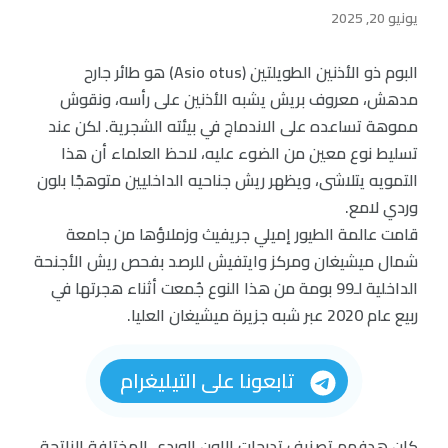
يونيو 20, 2025
البوم ذو الأذنين الطويلتين (Asio otus) هو طائر جارح
مدهش، معروف بريش يشبه الأذنين على رأسه، ونقوش
مموهة تساعده على الاندماج في بيئته الشجرية. لكن عند
تسليط نوع معين من الضوء عليه، لاحظ العلماء أن هذا
التمويه يتلاشى، ويظهر ريش جناحيه الداخليين متوهجًا بلون
وردي لامع.
قامت عالمة الطيور إميلي جريفيث وزملاؤها من جامعة
شمال ميشيغان ومركز وايتفيش للرصد بفحص ريش الأجنحة
الداخلية لـ99 بومة من هذا النوع جُمعت أثناء هجرتها في
ربيع عام 2020 عبر شبه جزيرة ميشيغان العليا.
تابعونا على التيليغرام
كان هدفهم تصنيف تدرجات اللون الوردي المختلفة الناتجة