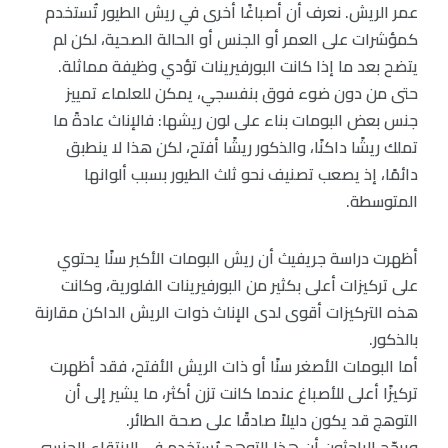
عمر الريش. نعرف أن أصباغًا أخرى في ريش الطيور تُستخدم
كمؤشرات على العمر أو الجنس أو الحالة الصحية، لكن لم
يتضح بعد ما إذا كانت البورفيرينات تؤدي وظيفة مماثلة.
حتى من دون ضوء فوق بنفسجي، يمكن للعلماء تمييز
جنس بعض البومات بناء على لون ريشها: فالإناث عادةً ما
تملك ريشًا داكنًا، والذكور ريشًا أفتح، لكن هذا لا ينطبق
دائمًا، إذ يصعب تصنيف نحو ثلث الطيور بسبب ألوانها
المتوسطة.
أظهرت دراسة جريفيث أن ريش البومات الأكبر سنًا يحتوي
على تركيزات أعلى بكثير من البورفيرينات الفلورية، وكانت
هذه التركيزات أقوى لدى الإناث ذوات الريش الداكن مقارنة
بالذكور.
أما البومات الأصغر سنًا أو ذات الريش الأفتح، فقد أظهرت
تركيزًا أعلى للأصباغ عندما كانت تزن أكثر، ما يشير إلى أن
التوهج قد يكون دليلاً صادقًا على صحة الطائر.
ويرجّح الباحثون أن هذا التوهج يُستخدم في الانتقاء الجنسي،