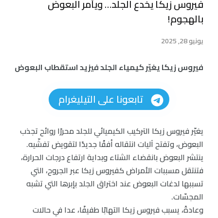
فيروس زيكا يخدع الجلد… ويأمر البعوض
بالهجوم!
يونيو 28, 2025
فيروس زيكا يغيّر كيمياء الجلد فيزيد استقطاب البعوض
تابعونا على التيليغرام
يغيّر فيروس زيكا التركيب الكيميائي للجلد محررًا روائح تجذب
البعوض، وتفتح آليات انتقاله أفقًا جديدًا لتقويض تفشّيه.
ينتشر البعوض بانقضاء الشتاء وبداية ارتفاع درجات الحرارة،
فتنتقل مسببات الأمراض كفيروس زيكا عبر الجروح، التي
تسببها لدغات البعوض عند اختراق الجلد بإبرها التي تشبه
المجسّات.
وعادةً، يسبب فيروس زيكا التهابًا طفيفًا، عدا في حالات