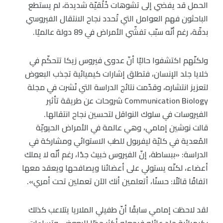
الحمل قد يفضي إلى تشوهات خُلُقيّة شديدة، لم يستطع
الباحثون فهم العوامل التي تُحدد نجاح الانتقال الفيروسي
بدقّة، رغم أنّه سبّب تفشّي الأمراض في 89 دولة عالميًا.
ولكنّهم اكتشفوا حاليًا أنّ عدوى فيروس زيكا تتحكّم في
خلايا جلد الإنسان، فتطلق إشارات كيميائية تجذب البعوض
لتعزيز انتشاره، وقدّمت نتائج الدراسة التي نُشرت في مجلة
Communication Biology شروحات عن طريقة تأثير
الفيروسات في سلوك النواقل لتحسين نجاح انتقالها.
قالت نوشين إمامي، وهي عالمة في الأمراض الحيويّة
المُعدية في كليّة ليفربول للطب الاستوائي ومشاركة في
الدراسة: «ببساطة، إنّ الفيروس خبيث جدًا، رغم أنّه لا يملك
أعضاء، لكنّه يستولي على أعضائنا ويصافحها ويعقد معها
اتفاقًا قائلًا: حسنًا، أتعلمين أنك الآن تعملين تحت أمري».
لقد لاحظت إمامي سابقًا أنّ طفيلي الملاريا يتلاعب كذلك