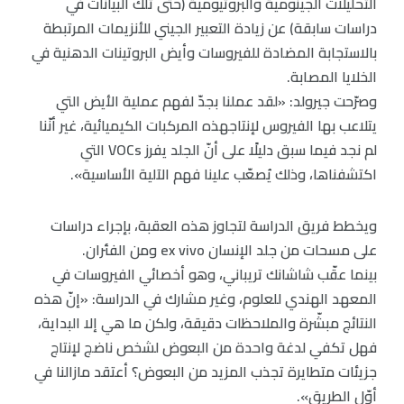
التحليلات الجينومية والبروتيومية (حتى تلك البيانات في
دراسات سابقة) عن زيادة التعبير الجيني للأنزيمات المرتبطة
بالاستجابة المضادة للفيروسات وأيض البروتينات الدهنية في
الخلايا المصابة.
وصرّحت جيرولد: «لقد عملنا بجدّ لفهم عملية الأيض التي
يتلاعب بها الفيروس لإنتاجهذه المركبات الكيميائية، غير أنّنا
لم نجد فيما سبق دليلًا على أنّ الجلد يفرز VOCs التي
اكتشفناها، وذلك يُصعّب علينا فهم الآلية الأساسية».
ويخطط فريق الدراسة لتجاوز هذه العقبة، بإجراء دراسات
على مسحات من جلد الإنسان ex vivo ومن الفئران.
بينما عقّب شاشانك تريباني، وهو أخصائي الفيروسات في
المعهد الهندي للعلوم، وغير مشارك في الدراسة: «إنّ هذه
النتائج مبشّرة والملاحظات دقيقة، ولكن ما هي إلا البداية،
فهل تكفي لدغة واحدة من البعوض لشخص ناضج لإنتاج
جزيئات متطايرة تجذب المزيد من البعوض؟ أعتقد مازالنا في
أوّل الطريق».