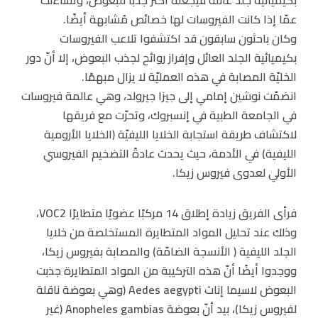
بكيميائية جلد عائله فيجعله أكثر جذبًا للبعوض، وتساءلت
عمّا إذا كانت الفيروسات لها خصائص مُشابهة أيضًا.
وكان باحثون سابقون قد اكتشفوا تلاعب الفيروسات
بكيميائية الجلد العائل وإفراز روائح لجذب البعوض، إلا أنّ دور
الخليّة المصابة في هذه العمليّة لا يزال مبهمًا.
انضمّت نوشين إمامي إلى جيزا جيرولد، وهي عالمة فيروسات
في الجامعة الطبية في إنسبروك، وتحرّت مع فريقها
لاكتشاف طريقة استجابة الخلايا الليفيّة (الخلايا الأرومية
الليفية) في الأدمة، حيث يحدث عادةً التضخيم الفيروسي
الأولي لعدوى فيروس زيكا.
فرأى الفريق زيادة إطلاق 14 مركبًا عضويًا متطايرًا VOC2،
وذلك عند تحليل المواد المتطايرة المستخلصة من خلايا
الجلد الليفية ( الأنسجة الضامّة) والمصابة بفيروس زيكا،
ووجدوا أيضًا أنّ هذه التركيبة من المواد المتطايرة جذبت
البعوض لاسيما إناث Aedes aegypti (وهي بعوضة ناقلة
لفيروس زيكا)، بيد أنّ بعوضة Anopheles gambias (غير