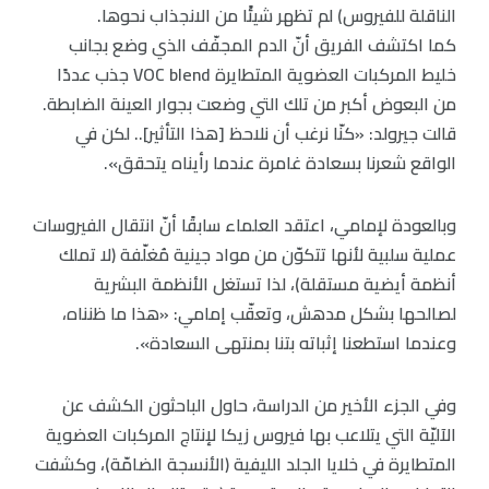
الناقلة للفيروس) لم تظهر شيئًا من الانجذاب نحوها.
كما اكتشف الفريق أنّ الدم المجفّف الذي وضع بجانب
خليط المركبات العضوية المتطايرة VOC blend جذب عددًا
من البعوض أكبر من تلك التي وضعت بجوار العينة الضابطة.
قالت جيرولد: «كنّا نرغب أن نلاحظ [هذا التأثير].. لكن في
الواقع شعرنا بسعادة غامرة عندما رأيناه يتحقق».
وبالعودة لإمامي، اعتقد العلماء سابقًا أنّ انتقال الفيروسات
عملية سلبية لأنها تتكوّن من مواد جينية مُغلّفة (لا تملك
أنظمة أيضية مستقلة)، لذا تستغل الأنظمة البشرية
لصالحها بشكل مدهش، وتعقّب إمامي: «هذا ما ظنناه،
وعندما استطعنا إثباته بتنا بمنتهى السعادة».
وفي الجزء الأخير من الدراسة، حاول الباحثون الكشف عن
الآليّة التي يتلاعب بها فيروس زيكا لإنتاج المركبات العضوية
المتطايرة في خلايا الجلد الليفية (الأنسجة الضامّة)، وكشفت