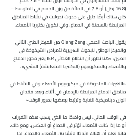
لم يفقد المشاركون في الدراسة الوزن فقط – 7.6 كجم
(16.8 رطل) أو 7.8 في المائة من وزن الجسم في المتوسط –
كان هناك أيضًا دليل على حدوث تحولات في نشاط المناطق
المرتبطة بالسمنة في الدماغ، وفي تكوين بكتيريا الأمعاء.
يقول الباحث الصحي Qiang Zeng من المركز الطبي الثاني
والمركز الوطني للبحوث السريرية لأمراض الشيخوخة في
الصين: «هنا نظهر أن النظام الغذائي IER يغير محور الدماغ
والأمعاء والميكروبيوم (البكتيريا المتعايشة) البشري».
«التغيرات الملحوظة في ميكروبيوم الأمعاء وفي النشاط في
مناطق الدماغ المرتبطة بالإدمان في أثناء وبعد فقدان
الوزن ديناميكية للغاية وترتبط ببعضها بمرور الوقت».
في الوقت الحالي، ليس واضحًا ما الذي يسبب هذه التغيرات
أو ما إذا كانت الأمعاء تؤثر في الدماغ أو العكس. ومع ذلك،
فإننا نعلم أن هناك ارتباطًا وثيقًا بين الأمعاء والدماغ، لذا