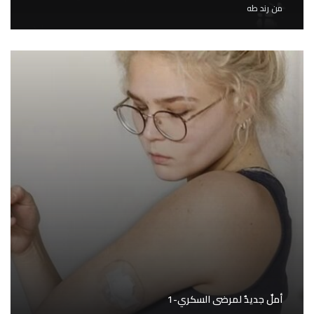
من
رند طه
أملٌ جديدٌ لمرضى السكري-1