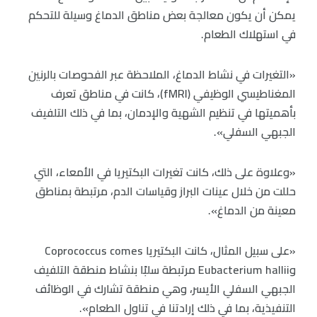
يمكن أن يكون معالجة بعض مناطق الدماغ وسيلة للتحكم
في استهلاك الطعام.
«التغيرات في نشاط الدماغ، الملاحظة عبر الفحوصات بالرنين
المغناطيسي الوظيفي (fMRI)، كانت في مناطق تعرف
بأهميتها في تنظيم الشهية والإدمان، بما في ذلك التلفيف
الجبهي السفلي».
«وعلاوة على ذلك، كانت تغيرات البكتيريا في الأمعاء، التي
حللت من خلال عينات البراز وقياسات الدم، مرتبطة بمناطق
معينة من الدماغ».
«على سبيل المثال، كانت البكتيريا Coprococcus comes
وEubacterium hallii مرتبطة سلبًا بنشاط منطقة التلفيف
الجبهي السفلي الأيسر، وهي منطقة تشارك في الوظائف
التنفيذية، بما في ذلك إرادتنا في تناول الطعام».