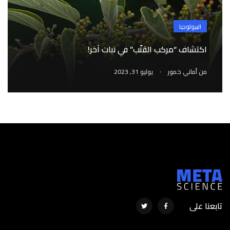
البيولوجيا
اكتشاف “مركب القنّب” في نبات آخر!
.
من
أماني خمور
يوليو 31, 2023
تابعنا على