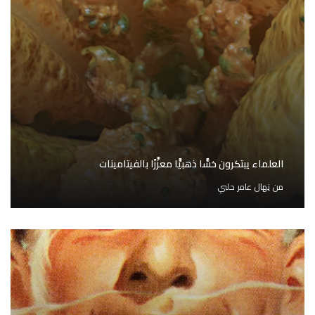
العلماء يبتكرون خسًّا ذهبيًّا معزَّزًا بالفيتامينات
من
نِهال عامر حلبي