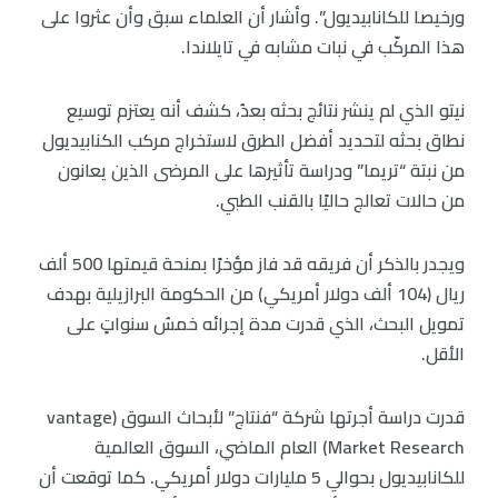
ورخيصا للكانابيديول”. وأشار أن العلماء سبق وأن عثروا على
هذا المركّب في نبات مشابه في تايلاندا.
نيتو الذي لم ينشر نتائج بحثه بعدُ، كشف أنه يعتزم توسيع
نطاق بحثه لتحديد أفضل الطرق لاستخراج مركب الكنابيديول
من نبتة “تريما” ودراسة تأثيرها على المرضى الذين يعانون
من حالات تعالج حاليًا بالقنب الطبي.
ويجدر بالذكر أن فريقه قد فاز مؤخرًا بمنحة قيمتها 500 ألف
ريال (104 ألف دولار أمريكي) من الحكومة البرازيلية بهدف
تمويل البحث، الذي قدرت مدة إجرائه خمسُ سنواتٍ على
الأقل.
قدرت دراسة أجرتها شركة “فنتاج” لأبحاث السوق (vantage
Market Research) العام الماضي، السوق العالمية
للكانابيديول بحوالي 5 مليارات دولار أمريكي. كما توقعت أن