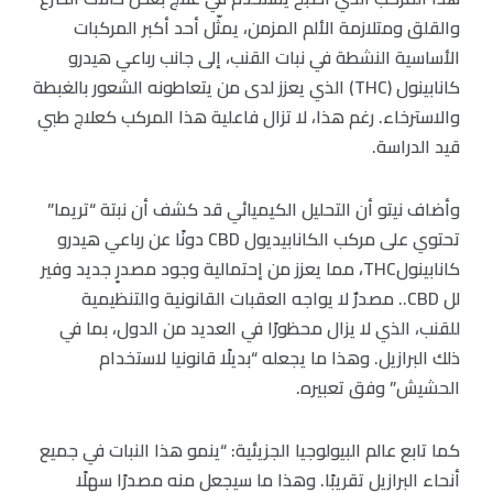
والقلق ومتلازمة الألم المزمن، يمثّل أحد أكبر المركبات
الأساسية النشطة في نبات القنب، إلى جانب رباعي هيدرو
كانابينول (THC) الذي يعزز لدى من يتعاطونه الشعور بالغبطة
والاسترخاء. رغم هذا، لا تزال فاعلية هذا المركب كعلاج طبي
قيد الدراسة.
وأضاف نيتو أن التحليل الكيميائي قد كشف أن نبتة “تريما”
تحتوي على مركب الكانابيديول CBD دونًا عن رباعي هيدرو
كانابينولTHC، مما يعزز من إحتمالية وجود مصدرٍ جديد وفير
لل CBD.. مصدرٌ لا يواجه العقبات القانونية والتنظيمية
للقنب، الذي لا يزال محظورًا في العديد من الدول، بما في
ذلك البرازيل. وهذا ما يجعله “بديلًا قانونيا لاستخدام
الحشيش” وفق تعبيره.
كما تابع عالم البيولوجيا الجزيئية: “ينمو هذا النبات في جميع
أنحاء البرازيل تقريبًا. وهذا ما سيجعل منه مصدرًا سهلًا