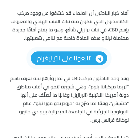
أفاد كبار الباحثين أن العلماء قد كشفوا عن وجود مركب
الكانابيديول الذي يتكون منه نبات القنب الهندي والمعروف
بإسم CBD، في نبات برازيلي شائع، وهو ما يفتح آفاقًا جديدة
محتملة لإنتاج هذه المادة خاصة مع تنامي شعبيتها.
تابعونا على التيليغرام
وقد وجد الباحثون مركبCBD في ثمار وأزهار نبتة تعرف باسم
“تريما ميكرانتا بلوم”، وهي شجيرة تنمو في أغلب مناطق
دولة أمريكا اللاتينية (البرازيل) وغالبًا ما تُصنّف على أنها
“حشيش”، وفقًا لما صرّح به “جرودريجو مورا نيتو”، عالم
البيولوجيا الجزيئية في الجامعة الفيدرالية بريو دي جانيرو
لوكالة فرانس برس.
هذا المركب الذي أصبح يُستخدم في علاج بعض حالات الصرع