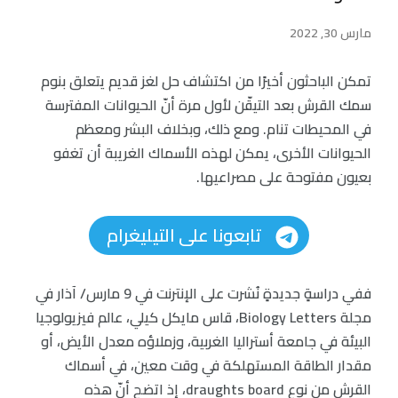
مارس 30, 2022
تمكن الباحثون أخيرًا من اكتشاف حل لغز قديم يتعلق بنوم
سمك القرش بعد التيقّن لأول مرة أنّ الحيوانات المفترسة
في المحيطات تنام. ومع ذلك، وبخلاف البشر ومعظم
الحيوانات الأخرى، يمكن لهذه الأسماك الغريبة أن تغفو
بعيون مفتوحة على مصراعيها.
تابعونا على التيليغرام
ففي دراسةٍ جديدةٍ نُشرت على الإنترنت في 9 مارس/ آذار في
مجلة Biology Letters، قاس مايكل كيلي، عالم فيزيولوجيا
البيئة في جامعة أستراليا الغربية، وزملاؤه معدل الأيض، أو
مقدار الطاقة المستهلكة في وقت معين، في أسماك
القرش من نوع draughts board، إذ اتضح أنّ هذه