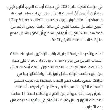
في دراسة نشرت عام 2020 في مجلة أبحاث النوم، أظهر كيلي
وباحثون آخرون أنّ أسماك القرش من نوع draughtsboard
sharks وأسماك قرش بورت جاكسون تتطلب محفزًا كهربائيًا
أقوى للتفاعل عندما تكون في حالة الراحة. وعلى الرغم من
قوة هذا الاستنتاج، إلا أنّها لم تستطع أن تظهر بشكل قاطع
ما إذا كانت أسماك القرش نائمة.
لذلك ولتأكيد الدراسة الجارية، راقب الباحثون استهلاك طاقة
أسماك القرش من نوع draughtsboard sharks على مدار
24 ساعة. وللقيام بذلك، التقط الباحثون سبعة أسماك قرش
من النوع نفسه قبالة ساحل نيوزيلندا واحتفظوا بها في
خزانات تدفق خاصة تضخ المياه باستمرار عبر غرفة تسمح
لأسماك القرش بالسباحة في مكانها. ثم تعرضت أسماك
القرش بعد ذلك لدورات من الضوء والظلام لمدة 12 ساعة
لمحاكاة النهار والليل وتُركت للتأقلم في بيئتها الجديدة قبل
بدء التجارب.