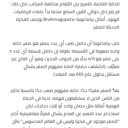
للخانة الفارغة، للتمييز بين الأرقام مختلفة المراتب، لكن ذلك
لم يتم حتى حوالي القرن السابع عندما بدأ علماء الرياضيات
الهنود، أمثال براماغوبتا-Brahmagupata بوصف الفكرة
الحديثة للصفر.
كتب براماغوبتا أن حاصل ضرب أي عدد بصفر هو صفر، لكنه
واجه صعوبة في القسمة؛ بقوله إن حاصل قسمة أي عدد n
على صفر هو n/0 بدلًا من الجواب الحديث وهو أن الناتج غير
معرَّف. (اكتشفت حضارة المايا مفهوم الصفر بشكلٍ
مستقل بحلول عام 665 بعد الميلاد).
يعدُّ الصفر مفيدًا جدًا، لكنه مفهوم صعب جدًا بالنسبة لكثير
من الناس الذين لا يستطيعون فهمه. لدينا في الحياة
اليومية أمثلة مثل حصان واحد أو ثلاث دجاجات لكن
استخدام عدد للتعبير عن العدم يشكل قفزةً مفاهيمية أكبر.
“الصفر موجود في فكرنا وليس في العالم المحسوس” صرّح