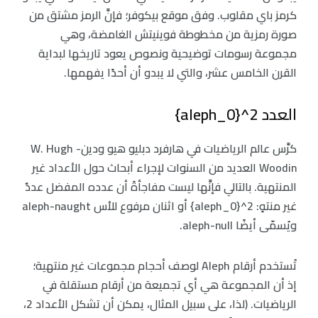
كرمز باي مقلوب. وفق موقع بيكوفر؛ فإنَّ الرمز مشتق من
صورة رمزية من مخطوطة فوينيتش الغامضة، وهي
مجموعة رسومات توضيحية ونصوص يعود تاريخها لبداية
القرن الخامس عشر، والتي لا يبدو أن أحدًا يفهمها.
العدد 2^{aleph_0}
كرَّس عالم الرياضيات في هارفرد دبليو هيو ودين- W. Hugh
Woodin العديد من السنوات لإجراء أبحاث حول الأعداد غير
المنتهية. بالتالي فإنَّها ليست مفاجأةً أن عدده المفضل عددٌ
غير منتهٍ: 2^{aleph_0} أو اثنان مرفوع للأس aleph-naught
ويُسمّى أيضًا aleph-null.
تُستخدم أرقام Aleph لوصف أحجام مجموعات غير منتهية؛
إذ أن المجموعة هي أي تجميعة من أرقام مستقلة في
الرياضيات. (لذا، على سبيل المثال، يمكن أن تشكل الأعداد 2،