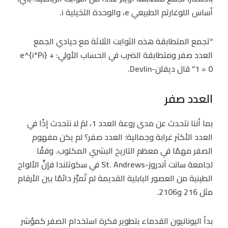
أساس اللوغارتم الطبيعي e، والوحدة التخيلية i.
“تجمع المتطابقة هذه الثوابت الثلاثة مع حيادي الجمع
العدد صفر ومتطابقة الضرب في الحساب الأولي: e^{i*Pi} +
1 = 0” قال ديفلن-Devlin.
العدد صفر
بما أننا نتحدث عن مدى روعة العدد 1، لمَ لا نتحدث إذًا في
العدد الأكثر غرابة وجمالية؛ العدد صفر؟ لم يكن مفهوم
الصفر مهمًا في معظم التاريخ البشري المكتوب. وفقًا
لجامعة سانت آندروز-St. Andrews في سكوتلندا فإنَّ الألواح
الطينية من العصور البابلية القديمة لم تُميِّز دائمًا بين الأرقام
مثل 216 و2106.
بدأ اليونانيون القدماء بتطوير فكرة استخدام الصفر كمؤشر