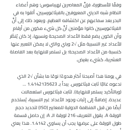
وفقًا للأسطورة، فإنَّ المعاصرين لهيباسوس؛ وهم أعضاء
النظام شبه الديني المعروفين بالفيثاغورسيين، ألقوا به في
البحر بعد سماعهم عن اكتشافه العظيم. ويعود ذلك إلى أنَّ
الفيثاغورسيين كانوا مؤمنين أنَّ كل شيء مكون من أرقام
وأن الكون يضم فقط الأعداد الصحيحة ونسبها، إذ كان يُنظَر
للأعداد غير النسبية مثل √2 وباي والتي لا يمكن التعبير عنها
كنسبة من الأعداد الصحيحة؛ بل تستمر للانهاية بعد الفاصلة
العشرية، كشيء بغيض.
في يومنا هذا أصبحنا أكثر هدوءًا نوعًا ما بشأن √2 الذي
ندعوه غالبًا ثابت فيثاغورس. يبدأ بـ 1.4142135623 …
(وبالتأكيد يستمر للانهاية). لثابت فيثاغورس استعمالات
عديدة. إضافةً إلى إثبات وجود الأعداد غير النسبية، يُستخدم
أيضًا من قبل المنظمة الدولية للمعايير (ISO) لتحديد حجم
الورقة A. يقول التعريف 216 لورقة الـ A: إن حاصل قسمة
طول الورقة على عرضها يجب أن يساوي 1.4142. هذا يعني