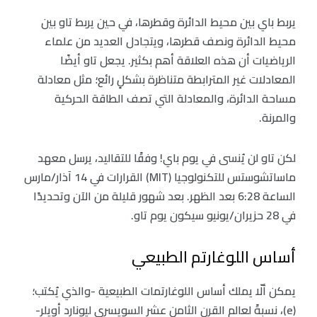
يربط باي بين محيط الدائرة وقطرها، في حين يربط تاو بين
محيط الدائرة ونصف قطرها، ويتجادل العديد من علماء
الرياضيات أن هذه العلاقة أهم بكثير. يجعل تاو أيضًا
المعادلات غير المترابطة متناظرة بشكلٍ رائع؛ مثل معادلة
مساحة الدائرة، والمعادلة التي تصف الطاقة الحركية
والمرنة.
لكن تاو لن يُنسى في يوم باي! وفقًا للتقاليد، يرسل معهد
ماساتشوستس للتكنولوجيا (MIT) القرارات في 14 آذار/مارس
الساعة 6:28 بعد الظهر. بعد شهور قليلة من الآن وتحديدًا
في 28 حزيران/يونيو سيكون يوم تاو.
أساس اللوغارتم الطبيعي
يمكن ألّا يملك أساس اللوغارتمات الطبيعية -والذي يُكتب؛
(e)، نسبةً لعالم القرن الثامن عشر السويسري ليونارد أويلر-