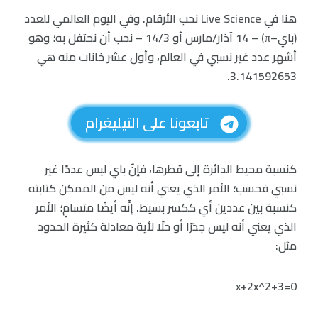
هنا في Live Science نحب الأرقام. وفي اليوم العالمي للعدد
(باي–π) – 14 آذار/مارس أو 14/3 – نحب أن نحتفل به؛ وهو
أشهر عدد غير نسبي في العالم، وأول عشر خانات منه هي
3.141592653.
تابعونا على التيليغرام
كنسبة محيط الدائرة إلى قطرها، فإنّ باي ليس عددًا غير
نسبي فحسب؛ الأمر الذي يعني أنه ليس من الممكن كتابته
كنسبة بين عددين أي ككسر بسيط. إنَّه أيضًا متسامٍ؛ الأمر
الذي يعني أنه ليس جذرًا أو حلًا لأية معادلة كثيرة الحدود
مثل:
x+2x^2+3=0