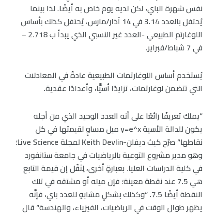
نفس شهرة الباي، لكن لديه يوم خاص به أيضًا. لذا بينما
يُحتفل بالعدد 3.14 في 14 آذار/مارس، يُحتفل كذلك بأساس
اللوغارتم الطبيعي -العدد غير النسبي الذي يبدأ ب 2.718 –
في 7 شباط/فبراير.
يُستخدم أساس اللوغارتمات الطبيعية عادةً في المعادلات
التي تتضمن لوغارتمات، تزايدًا أسيًّا، وأعدادًا عقدية.
“يملك تعريفًا رائعًا على أنه العدد الوحيد الذي من أجله
يكون للدالة الأسية y=e^x ميل مساوٍ لقيمتها في كل
نقاطها” صرّح كيث ديفلن-Keith Devlin لمجلة Live Science؛
وهو مدير مشروع التوعية بالرياضيات في جامعة ستانفورد
في كلية الدراسات العليا. بعبارةٍ أخرى، لِنَقُل إن قيمة التابع
هي 7.5 عند نقطة معينة؛ فإن ميله أو مشتقه في تلك
النقطة أيضًا 7.5. “وكذلك بشكلٍ مشابهٍ للعدد باي، فإنَّه
يظهر طوال الوقت في الرياضيات، الفيزياء، والهندسة” قال