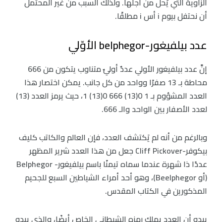
الزاوية التي يُحل من أجلها. ولذلك السبب من غير المحتمل
أن نحتفل بيوم i أس i مطلقًا.
عدد بيلفيغور-belphegor الأوّلي
إنَّ عدد بيلفيغور الأولي عددٌ أوليٌ متناوب يتكون من 666
محاطة بـ 13 صفرًا وواحد من كل جانب. يمكن اختصار هذا
العدد المشؤوم بـ 1 0(13) 666 0(13) 1، حيث يرمز العدد (13)
لعدد الأصفار بين الواحد والـ 666.
وبالرغم من أنه لم يَكتشف العدد، فإن العالم والكاتب كليف
بيكوفر-Cliff Pickover جعل من هذا العدد شرير المظهر
عددًا ذا شهرة عندما سماه تيمنًا باسم بيلفيغور- Belphegor
(أو Beelphegor)، وهو أحد أمراء الشياطين السبع للجحيم
المذكورين في الكتاب المقدس.
يبدو أن العدد يملك رمزه الشيطاني الخاص أيضًا، والذي يبدو