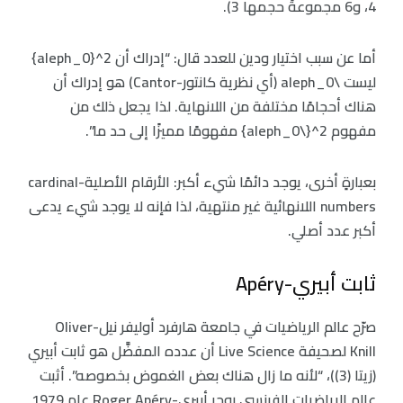
4، و6 مجموعةً حجمها 3).
أما عن سبب اختيار ودين للعدد قال: “إدراك أن 2^{aleph_0}
ليست \aleph_0 (أي نظرية كانتور-Cantor) هو إدراك أن
هناك أحجامًا مختلفة من اللانهاية. لذا يجعل ذلك من
مفهوم 2^{\aleph_0} مفهومًا مميزًا إلى حد ما”.
بعبارةٍ أخرى، يوجد دائمًا شيء أكبر: الأرقام الأصلية-cardinal
numbers اللانهائية غير منتهية، لذا فإنه لا يوجد شيء يدعى
أكبر عدد أصلي.
ثابت أبيري-Apéry
صرّح عالم الرياضيات في جامعة هارفرد أوليفر نيل-Oliver
Knill لصحيفة Live Science أن عدده المفضَّل هو ثابت أبيري
(زيتا (3))، “لأنه ما زال هناك بعض الغموض بخصوصه”. أثبت
عالم الرياضيات الفرنسي روجر أبيري-Roger Apéry عام 1979