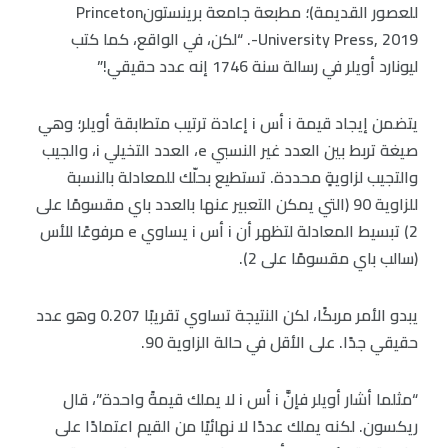
للعصور القديمة)؛ مطبعة جامعة برينستونPrinceton
University Press, 2019-. “لكن، في الواقع، كما كتب
ليونارد أويلر في رسالة سنة 1746 إنه عدد حقيقي!”
يتضمن إيجاد قيمة i أس i إعادة ترتيب متطابقة أويلر؛ وهي
صيغة تربط بين العدد غير النسبي e، العدد التخيلي i، والجيب
والتجيب لزاويةٍ محددة. تستطيع بحلّك للمعادلة بالنسبة
للزاوية 90 (التي يمكن التعبير عنها بالعدد باي مقسومًا على
2) تبسيط المعادلة لتظهر أن i أس i يساوي e مرفوعًا للأس
(سالب باي مقسومًا على 2).
يبدو الأمر مربكًا، لكن النتيجة تساوي تقريبًا 0.207 وهو عدد
حقيقي جدًا. على الأقل في حالة الزاوية 90.
“مثلما أشار أويلر فإنَّ i أس i لا يملك قيمةً واحدة”، قال
ريكسون. لكنه يملك عددًا لا نهائيًا من القيم اعتمادًا على