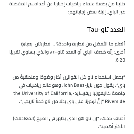
طلبنا من بضعة علماء رياضيات إخبارنا عن أعدادهم المفضلة
غير الباي. إليكَ بعض إجاباتهم:
العدد تاو-Tau
أتعلم ما الأفضل من فطيرة واحدة؟ … فطيرتان. بعبارةٍ
أخرى؛ إنَّه ضعف الباي أو العدد (تاو–τ)، والذي يساوي تقريبًا
6.28.
“يجعل استخدام تاو كل القوانين أكثر وضوحًا ومنطقيةً من
باي”، يقول جون بايز-John Baez، وهو عالم رياضيات في
جامعة كاليفورنيا ريفرسايد-the University of California,
Riverside “إنَّ تركيزنا على باي بدلًا من تاو خطأ تاريخي”.
أضاف كذلك: “إن تاو هو الذي يظهر في الصيغ (المعادلات)
الأكثر أهمية”.