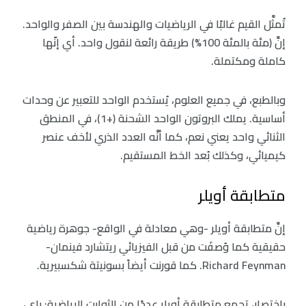
تُمثَّل القيم غالبًا في الرياضيات والهندسة بين الصفر والواحد.
إنَّ (مئة بالمئة 100%) طريقة رائعة لنقول واحد. أي إنّها
كاملة ومكتملة.
وبالطبع، في جميع العلوم، يُستخدم الواحد للتعبير عن وحدات
أساسية. يملك البروتون الواحد الشحنة (+1)، في المنطق
الثنائي واحد يعني نعم، كما أنَّه العدد الذري لأخف عنصر
كيميائي، وكذلك بُعد الخط المستقيم.
متطابقة أويلر
إنَّ متطابقة أويلر -وهي معادلة في الواقع- جوهرة رياضية
حقيقية كما وُصفَت من قبل الفيزيائي ريتشارد فينمان-
Richard Feynman. كما قورنت أيضاً بسونيتة شكسبيرية.
باختصار، تجمع متطابقة أويلر عددًا من الثوابت الرياضية: باي،