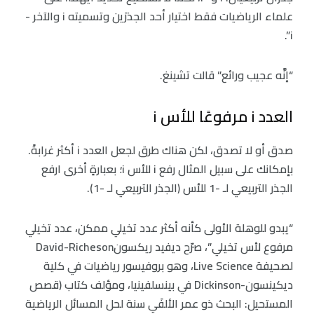
علماء الرياضيات فقط اختيار أحد الجذرَين وتسميته i والآخر -
i”.
“إنَّه عجيب ورائع” قالت تشينغ.
العدد i مرفوعًا للأس i
صدق أو لا تصدق، لكن هناك طرق لجعل العدد i أكثر غرابةً.
بإمكانك على سبيل المثال رفع i للأس i؛ بعبارةٍ أخرى ارفع
الجذر التربيعي لـ -1 للأس (الجذر التربيعي لـ -1).
“يبدو للوهلة الأولى كأنه أكثر عدد تخيلي ممكن، عدد تخيلي
مرفوع لأس تخيلي”، صرّح ديفيد ريكسونDavid-Richeson
لصحيفة Live Science، وهو بروفيسور رياضيات في كلية
ديكينسون-Dickinson في بينسلفينيا، ومؤلف كتاب (قصص
المستحيل: البحث ذو عمر الألفَي سنة لحل المسائل الرياضية