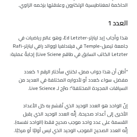
الحاكمة لمغناطيسية الإلكترون وعلاقتها بزخمه الزاوي.
العدد 1
هذا وأجاب إيد ليتزتر-Ed Letzter، وهو عالم رياضيات في
جامعة تيمبل-Temple في فيلادلفيا (ووالد رافي ليتزتر-Rafi
Letzter الكاتب السابق في طاقم Live Sciene) إجابةً عملية:
“أظن أن هذا جواب ممل، لكنني سأختار الرقم 1 كعدد
مفضل، سواء كعدد أو لأدواره المختلفة في العديد من
السياقات المجردة المختلفة”؛ صرّح لـ Live Science.
إنّ الواحد هو العدد الوحيد الذي تُقسَم به كل الأعداد
الأخرى إلى أعداد صحيحة. إنَّه العدد الوحيد الذي يقبل
القسمة على عدد واحد موجب صحيح فقط (الواحد نفسه).
إنَّه العدد الصحيح الموجب الوحيد الذي ليس أوليًا أو مركبًا.