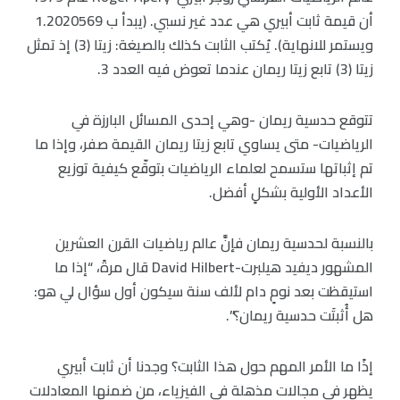
أن قيمة ثابت أبيري هي عدد غير نسبي. (يبدأ ب 1.2020569
ويستمر للانهاية). يُكتب الثابت كذلك بالصيغة: زيتا (3) إذ تمثل
زيتا (3) تابع زيتا ريمان عندما تعوض فيه العدد 3.
تتوقع حدسية ريمان -وهي إحدى المسائل البارزة في
الرياضيات- متى يساوي تابع زيتا ريمان القيمة صفر، وإذا ما
تم إثباتها ستسمح لعلماء الرياضيات بتوقّع كيفية توزيع
الأعداد الأولية بشكلٍ أفضل.
بالنسبة لحدسية ريمان فإنَّ عالم رياضيات القرن العشرين
المشهور ديفيد هيلبرت-David Hilbert قال مرةً، “إذا ما
استيقظت بعد نومٍ دام لألف سنة سيكون أول سؤال لي هو:
هل أُثبتَت حدسية ريمان؟”.
إذًا ما الأمر المهم حول هذا الثابت؟ وجدنا أن ثابت أبيري
يظهر في مجالات مذهلة في الفيزياء، من ضمنها المعادلات