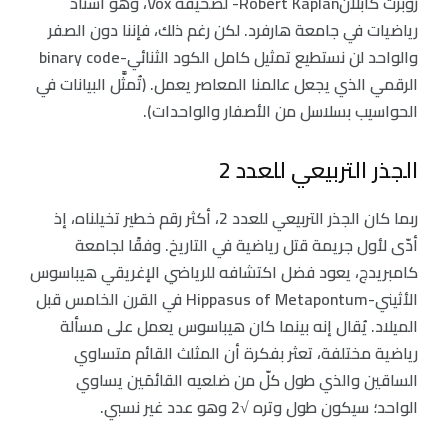
روبرت كابلانRobert Kaplan- لصحيفة Vox، وهو أستاذ
رياضيات في جامعة هارفرد. لكن رغم ذلك، فإننا دون الصفر
والواحد لن نستطيع تمثيل كامل الكود الثنائي-binary code
الرقمي الذي يجعل عالمنا المعاصر يعمل. (تُمثَّل البيانات في
الحواسيب بسلاسل من الأصفار والواحدات).
الجذر التربيعي للعدد 2
ربما كان الجذر التربيعي للعدد 2، أكثر رقم خطير تخيلناه، إذ
أدّى لأول جريمة قتل رياضية في التاريخ. وفقًا لجامعة
كامبريدج، يعود فضل اكتشافه للرياضي الإغريقي هيباسوس
الأثيني-Hippasus of Metapontum في القرن الخامس قبل
الميلاد. يُقال إنه بينما كان هيباسوس يعمل على مسألة
رياضية مختلفة، تعثر بفكرة أن المثلث القائم متساوي
الساقين والذي طول كلّ من ضلعيه القائمَين يساوي
الواحد؛ سيكون طول وتره √2 وهو عدد غير نسبي.