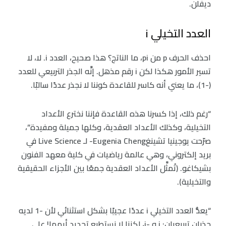
ديفلن.
العدد التخيلي i
احذف الحرف p من pi، ما الناتج؟ هذا صحيح، العدد i. لا، لا
تسير الأمور هكذا لكن i رقم مذهل. إنَّه الجذر التربيعي للعدد
(-1)، ما يعني أنه كاسر للقاعدة كوننا لا نجذر عددًا سالبًا.
“رغم ذلك، إذا كسرنا هذه القاعدة فإننا نخترع الأعداد
التخيلية، وكذلك الأعداد العقدية، وكلها جميلة ومفيدة”،
صرّحت يوجينيا تشينغEugenia Cheng- لـ Live Science في
بريد إلكتروني، وهي عالمة رياضيات في كلية معهد الفنون
بشيكاغو. (تُمثَّل الأعداد العقدية جمعًا بين الأجزاء الحقيقية
والتخيلية).
“يعدُّ العدد التخيلي i عددًا عجيبًا بشكل استثنائي لأن -1 لديه
جذران تربيعيان: i و -i، لكننا لا نستطيع تحديد أيهما! على