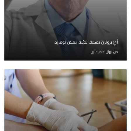
أيّ بروتين يمكنك تخيّله، يمكن توفيره
من
نِهال عامر حلبي