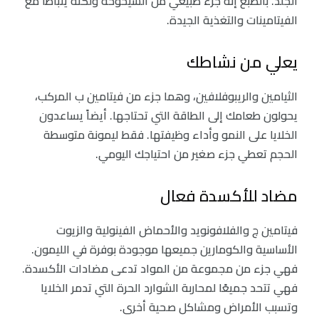
الجلد. بالطبع إنه جزء طبيعي من الشيخوخة ولكنه يتباطأ مع
الفيتامينات والتغذية الجيدة.
يعلي من نشاطك
الثيامين والريبوفلافين، وهما جزء من فيتامين ب المركب،
يحولون طعامك إلى الطاقة التي تحتاجها. أيضاً يساعدون
الخلايا على النمو وأداء وظيفتها. فقط ليمونة متوسطة
الحجم تعطي جزء صغير من احتياجك اليومي.
مضاد للأكسدة فعال
فيتامين ج والفلافونويد والأحماض الفينولية والزيوت
الأساسية والكومارين جميعها موجودة بوفرة في الليمون.
فهي جزء من مجموعة من المواد تدعى مضادات الأكسدة.
فهي تتحد جميعًا لمحاربة الشوارد الحرة التي تدمر الخلايا
وتسبب الأمراض ومشاكل صحية أخرى.