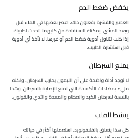
يخفض ضغط الدم
العصير والقشرة يفعلون ذلك. اعصر بعضها في الماء قبل
وبعد المشي. يمكنك الاستفادة من كليهما. تحدث لطبيبك
إذا كنت تتناول أدوية ضغط الدم أو غيرها. لا تأخذ أي أدوية
قبل استشارة الطبيب.
يمنع السرطان
لا توجد أدلة واضحة على أن الليمون يحارب السرطان، ولكنه
مليء بمضادات الأكسدة التي تمنع الإصابة بالسرطان. وهذا
بالنسبة لسرطان الكبد والعظام والمعدة والثدي والقولون.
ينشط القلب
كل هذا يتعلق بالفلافونويد. استعملها أكثر في حياتك
وستصبح أقل عرضة للإصابة بأمراض القلب. هذا بسبب أنها