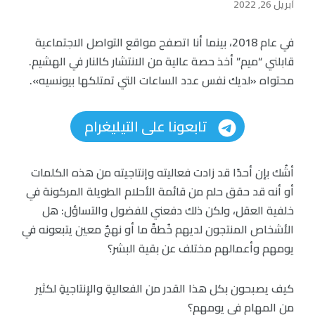
أبريل 26, 2022
في عام 2018، بينما أنا اتصفح مواقع التواصل الاجتماعية
قابلني “ميم” أخذ حصة عالية من الانتشار كالنار في الهشيم.
محتواه «لديك نفس عدد الساعات التي تمتلكها بيونسيه».
تابعونا على التيليغرام
أشُك بإن أحدًا قد زادت فعاليته وإنتاجيته من هذه الكلمات
أو أنه قد حقق حلم من قائمة الأحلام الطويلة المركونة في
خلفية العقل، ولكن ذلك دفعني للفضول والتساؤل: هل
الأشخاص المنتجون لديهم خُطةٌ ما أو نهجٌ معين يتبعونه في
يومهم وأعمالهم مختلف عن بقية البشر؟
كيف يصبحون بكل هذا القدر من الفعاليةِ والإنتاجيةِ لكثير
من المهام في يومهم؟