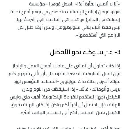
«أنا لا ألمس الفأرة أبدًا» راهول فوهرا –مؤسسة
سوبرهيومن (برنامج للإيميلات متخصص في توفير أسرع تجربة
إيميلات في العالم) «وهذه هي القاعدة التي التزمتُ بها،
ليس فقط أثناء بنائي لسوبرهيومن، ولكن أيضًا خلال كل
البرامج التي أستخدمها».
3- غير سلوكك نحو الأفضل
إذا كنت تحاول أن تمشي على عادات أحسن للعمل والإنجاز
فإن الحيل السلوكية الصغيرة قادرة على أن تأتي بمردودٍ كبير
عليك، أخبرني بذلك مات مولينويج -المساعد المؤسس لورد
بريس وأتوماتك- قائلًا: «إذا استيقظت من النوم وكان
الكيندل (جهاز يُستخدم للقراءة الإلكترونية) أقرب مني وليس
الهاتف فإن احتمال أن أقرأ أكبر ولكن إذا كان الهاتف فوق
الكيندل فمن المحتمل أكثر أني استخدم الهاتف أكثر».
بعبارة أخرى، فكر ما هي العادات التي تريد تغييرها وفكر