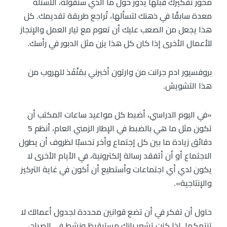
محور تفكيرك قبلها يدور حول ما الذي ستقوله، الأسئلة
معدة سابقًا في ذهنك لتسألها، تُراجع طريقة تقديمك. كل
هذا يجعل من الصعب عليك أن تعوم مع تيار العمل والإنجاز
للأعمال الأخرى إذا كان كل هذا يزن مثل الدبور في رأسك.
بروفسيور ادم جرانت من وارتون أخبرني بمَنْفَذ للهروب من
هذا التشويش.
«في اليوم الدراسي، أضبط كل مواعيد ساعات المكتب أن
تكون مثل ما هي بالضبط في الإطار الزمني العام، أنظم 5
دقائق زيادة ما بين كل إجتماع وأخر تحسبًا لظروف أن يطول
الاجتماع أو أن أتفقد رسالة إلكترونية، في الأيام الأخرى لا
يكون لدي أي اجتماعات وأستطيع أن أكون في غاية التركيز
والإنتاجية».
حاول أن تفكر في أن تضع قوانين محددة لجدول أعمالك لا
تنتهكها. إذا كنت تشعر بإنك مستيقيظ ونشط في الصباح،