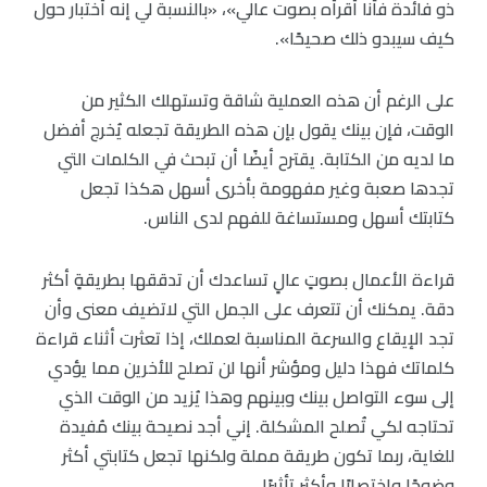
ذو فائدة فأنا أقرأه بصوت عالي»، «بالنسبة لي إنه أختبار حول
كيف سيبدو ذلك صحيحًا».
على الرغم أن هذه العملية شاقة وتستهلك الكثير من
الوقت، فإن بينك يقول بإن هذه الطريقة تجعله يُخرج أفضل
ما لديه من الكتابة. يقترح أيضًا أن تبحث في الكلمات التي
تجدها صعبة وغير مفهومة بأخرى أسهل هكذا تجعل
كتابتك أسهل ومستساغة للفهم لدى الناس.
قراءة الأعمال بصوتٍ عالٍ تساعدك أن تدققها بطريقةٍ أكثر
دقة. يمكنك أن تتعرف على الجمل التي لاتضيف معنى وأن
تجد الإيقاع والسرعة المناسبة لعملك، إذا تعثرت أثناء قراءة
كلماتك فهذا دليل ومؤشر أنها لن تصلح للأخرين مما يؤدي
إلى سوء التواصل بينك وبينهم وهذا يُزيد من الوقت الذي
تحتاجه لكي تُصلح المشكلة. إني أجد نصيحة بينك مُفيدة
للغاية، ربما تكون طريقة مملة ولكنها تجعل كتابتي أكثر
وضوحًا واختصارًا وأكثر تأثيرًا.