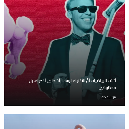
أثبتت الرياضيات أنَّ الأغنياء ليسوا بأشخاصٍ أذكياء، بل
محظوظين!
من
رند طه