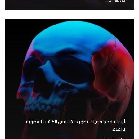
من
عبير زبون
أينما ترقد جثة ميتة، تظهر دائمًا نفس الكائنات العضوية
بالضبط