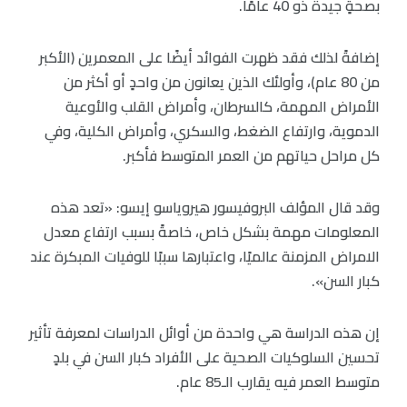
بصحةٍ جيدة ذو 40 عامًا.
إضافةً لذلك فقد ظهرت الفوائد أيضًا على المعمرين (الأكبر
من 80 عام)، وأولئك الذين يعانون من واحدٍ أو أكثر من
الأمراض المهمة، كالسرطان، وأمراض القلب والأوعية
الدموية، وارتفاع الضغط، والسكري، وأمراض الكلية، وفي
كل مراحل حياتهم من العمر المتوسط فأكبر.
وقد قال المؤلف البروفيسور هيروياسو إيسو: «تعد هذه
المعلومات مهمة بشكل خاص، خاصةً بسبب ارتفاع معدل
الامراض المزمنة عالميًا، واعتبارها سببًا للوفيات المبكرة عند
كبار السن».
إن هذه الدراسة هي واحدة من أوائل الدراسات لمعرفة تأثير
تحسين السلوكيات الصحية على الأفراد كبار السن في بلدٍ
متوسط العمر فيه يقارب الـ85 عام.