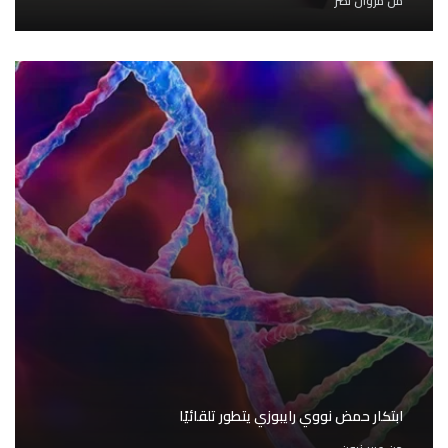
من
مروان نصر
ابتكار حمض نووي رايبوزي يتطور تلقائيًا