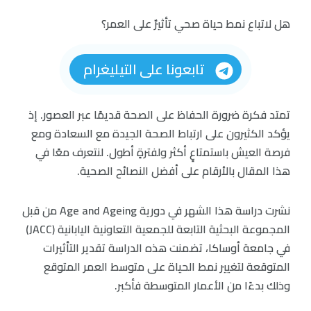
هل لاتباع نمط حياة صحي تأثيرٌ على العمر؟
تابعونا على التيليغرام
تمتد فكرة ضرورة الحفاظ على الصحة قديمًا عبر العصور. إذ
يؤكد الكثيرون على ارتباط الصحة الجيدة مع السعادة ومع
فرصة العيش باستمتاعٍ أكثر ولفترةٍ أطول. لنتعرف معًا في
هذا المقال بالأرقام على أفضل النصائح الصحية.
نشرت دراسة هذا الشهر في دورية Age and Ageing من قبل
المجموعة البحثية التابعة للجمعية التعاونية اليابانية (JACC)
في جامعة أوساكا، تضمنت هذه الدراسة تقدير التأثيرات
المتوقعة لتغيير نمط الحياة على متوسط العمر المتوقع
وذلك بدءًا من الأعمار المتوسطة فأكبر.