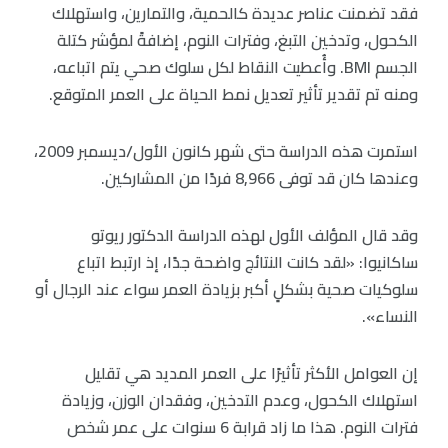
فقد تضمنت عناصر عديدة كالحمية، والتمارين، واستهلاك
الكحول، وتدخين التبغ، وفترات النوم، إضافةً لمؤشر كتلة
الجسم BMI. وأُعطيت النقاط لكل سلوك صحي يتم اتباعه،
ومنه تم تقدير تأثير تعديل نمط الحياة على العمر المتوقع.
استمرت هذه الدراسة حتى شهر كانون الأول/ديسمبر 2009،
وعندها كان قد توفى 8,966 فردًا من المشاركين.
وقد قال المؤلف الأول لهذه الدراسة الدكتور ريوتو
ساكانيوا: «لقد كانت النتائج واضحة جدًا، إذ ارتبط اتباع
سلوكيات صحية بشكلٍ أكبر بزيادة العمر سواء عند الرجال أو
النساء».
إن العوامل الأكثر تأثيرًا على العمر المديد هي تقليل
استهلاك الكحول، وعدم التدخين، وفقدان الوزن، وزيادة
فترات النوم. هذا ما زاد قرابة 6 سنوات على عمر شخص