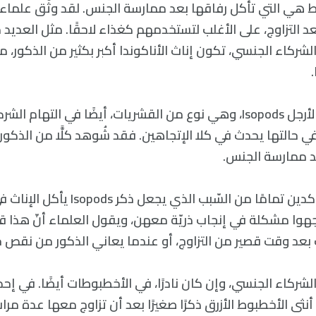
هي التي تأكل رفاقها بعد ممارسة الجنس. لقد وثّق علماء ا
عد التزاوج، على الأغلب لتستخدمهم كغذاء لاحقًا. مثل العديد م
لشركاء الجنسي، تكون إناث الأناكوندا أكبر بكثير من الذكور، م
تشارك متساويات الأرجل Isopods، وهي نوع من القشريات، أيضًا في الته
 في حالتها يحدث في كلا الإتجاهين. فقد شُوهد كلًّا من الذكور
د ممارسة الجنس.
الباحثون ليسوا متأكدين تمامًا من السّبب ال
 واجهوا مشكلة في إنجاب ذريّة معهن، ويقول العلماء أنّ هذا
 بعد وقت قصير من التزاوج، أو عندما يعاني الذكور من نقص خ
شركاء الجنسي، وإن كان نادرًا، في الأخطبوطات أيضًا. في إحد
أنثى الأخطبوط الأزرق ذكرًا صغيرًا بعد أن تزاوج معها عدة مر