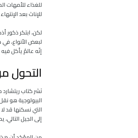
للغذاء للأمهات الح
للإناث بعد الإنتهاء 
لكن، ابتكر ذكور أذ
لبعض الأنواع، في ح
إنّه عالمٌ يأكل فيه 
التحول من
البيولوجية هو نقل
التي نسكنها قد لا 
إلى الجيل التالي، 
من المؤكد أن هذا ل