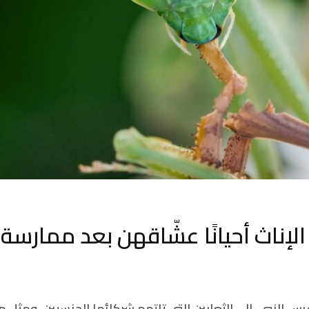
الإناث أحيانًا عشّاقهن بعد ممارس
س النبي، إلى الثعابين التي تلتهم شركائها الجنسيين. ومثل 