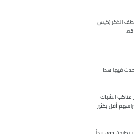
عطف الذكر (كيس
قه.
يحدث فيها هذا
 عناكب الشباك
تراسهم أقل بكثير
ينتظرون حتى تبدأ