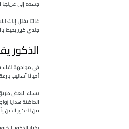
جسده إلى عرينها ل
غالبًا تقتل إناث 
جلدي كبير يحيط با
الذكور يق
في مواجهة لقاءات 
أحيانًا أساليب بارعة
يسلك البعض طريق ا
الحاضنة هدايا زواج
من الذكور الذين يأ
يختار الذكور الآخر