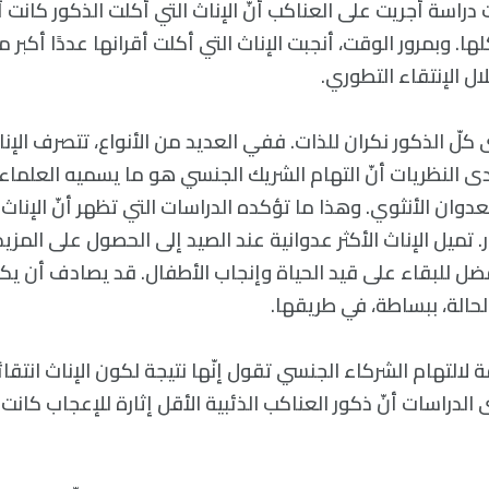
دراسة أجريت على العناكب أنّ الإناث التي أكلت الذكور كانت أ
ها. وبمرور الوقت، أنجبت الإناث التي أكلت أقرانها عددًا أكبر 
ل الإنتقاء التطوري.
لّ الذكور نكران للذات. ففي العديد من الأنواع، تتصرف الإنا
دى النظريات أنّ التهام الشريك الجنسي هو ما يسميه العلماء “
عدوان الأنثوي. وهذا ما تؤكده الدراسات التي تظهر أنّ الإناث 
. تميل الإناث الأكثر عدوانية عند الصيد إلى الحصول على المزي
فضل للبقاء على قيد الحياة وإنجاب الأطفال. قد يصادف أن يك
حالة، ببساطة، في طريقها.
لالتهام الشركاء الجنسي تقول إنّها نتيجة لكون الإناث انتقا
الدراسات أنّ ذكور العناكب الذئبية الأقل إثارة للإعجاب كانت 