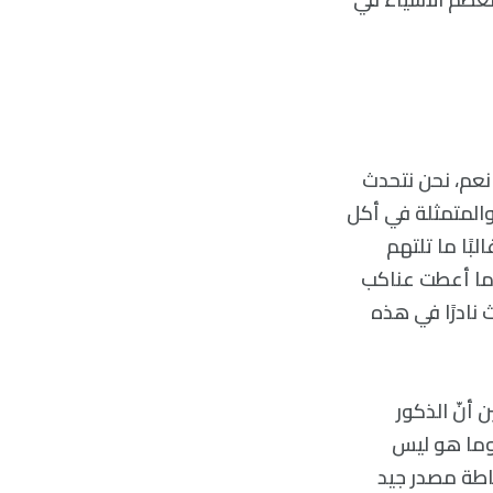
 نعم، نحن نتحدث
المتمثلة في أكل
بًا ما تلتهم
 ما أعطت عناكب
 نادرًا في هذه
أنّ الذكور
 وما هو ليس
اطة مصدر جيد