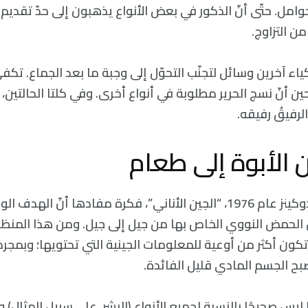
وامل. حتّى أنّ الذكور في بعض الأنواع يذهبون إلى حدّ تقدي
من التزاوج.
كياء آخرين وسائل لتجنّب التحوّل إلى وجبة ما بعد الجماع. تك
ين أنّ نسج الحرير مطلوبة في أنواع أخرى. وفي كلتا الحالتين،
الرفيقُ رفيقه.
 الأبوة إلى طعام
نَشر كتاب ريتشارد دوكينز عام 1976، “الجين الأناني”، فكرة مفادها أنّ
 الحمض النووي الخاص بها من جيل إلى جيل. ومن هذا المنظور
تكون أكثر من أوعية للمعلومات الجينية التي تحتويها؛ وبمجرد
يصبح الجسم المادي قليل الفائدة.
يس صحيحًا بالنسبة لجميع الأنواع (البشر، على سبيل المثال) 