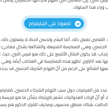
 وراء هذا السلوك.
تابعونا على التيليغرام
الثعابين تفعل ذلك. أما البشر، ولحسن الحظ، لا يفعلون ذلك.
 الجنسي، وهي الممارسة الشنيعة، والشائعة بشكلٍ مفاجئ و
نجاب. قد يكون المثال الأشيع على ذلك هو فرس النبي، حيث غال
ها بعد التزاوج. تظهر هذه الممارسة في العناكب أيضًا، وهي
مها الشائع على الرغم من أنّ التهام الشريك الجنسي قد يحدث
عدد من الفرضيات حول سبب التهام الشركاء الحنسي، مُفترضين 
، أو أنّ الإناث العدوانيات تشعر بالإرتباك بشأن ما هو فريسة
 الحالات، هناك منطق محسوب ومخيف للقرار: الذكور هم ببس