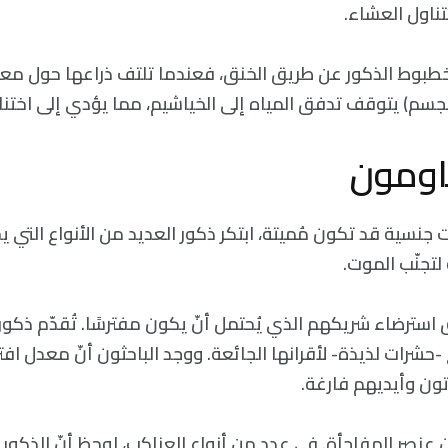
تناول العشاء.
الأخطبوط الذكور عن طريق الخنق، فعندما تلتف ذراعها حول م
لجسم) يتوقف تدفق المياه إلى الخياشيم، مما يؤدي إلى اختنا
اومون
جنسية قد تكون مُميتة، ابتكر ذكور العديد من الأنواع التي 
 لتجنّب الموت.
سترضاء شريكهم الذي يُحتمل أنّ يكون مفترسًا. تُقدّم ذكور
 -حشرات لذيذة- لأقرانها الجائعة. ووجد الباحثون أنّ معدل اف
تون وأيديهم فارغة.
ون عنصر المفاجأة. في عدد من أنواع العناكب، لوحظ أنّ الذكور 