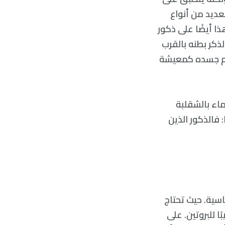
عديد من أنواع
نات مثل السلمون وذكر antechinus. وينطبق هذا أيضًا على ذكور
الذكر بطنه بالقرب
تخدم جسده كمعيشة
ماء بالشقلبة
: فالذكور الذين
اسية. حيث تحتاج
ا للبروتين. على