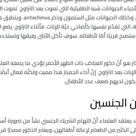
حياء الحيوانات شبه الطفيلية التي تموت بعد التزاوج. تموت ال
النباتات بعد التكاثر، وكذلك الحيوا
ّة، التي تقدّم نفسها كأضاحي حيّة للإناث. فأثناء التزاوج، يضع 
ي ستصبح قريبًا أمًا لأطفاله. سوف تأكل الأنثى رفيقها وتس
كثر هو أنّ ذكور العناكب ذات الظهر الأحمر تؤدي ما يصفه العل
ناث بعد التزاوج. إنّ أداء الجمباز هذا مميت ولكنّه فعال أيضًا
كون لديهم ضعف عدد الأطفال.
 الجنسين
، يعتقد العلماء أنّ التهام الشريك الجنسي نشأ من ضرورة أس
 الكثير من الطعام لإعالة أطفالهن، ويعتبر الذكور مصدرًا قريبً