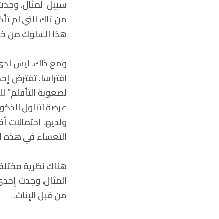
سبيل المثال، وجدت 
من تلك التي لم تأكل
هذا السلوك من خلا
ومع ذلك، ليس لدى ك
افتراسًا. تفترض إح
لصعوبة التأقلم” لل
عرضة لتناول الذكور
ولديها احتمالات أ
التعساء في هذه ال
هناك نظرية مختلفة 
المثال، وجدت إحدى 
من قبل الإناث.