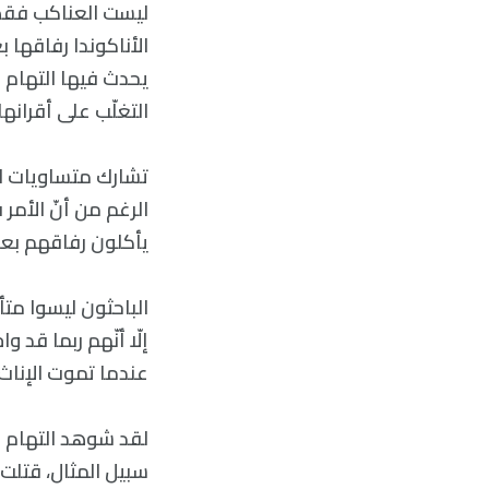
ليست العناكب فقط 
الأناكوندا رفاقها ب
يحدث فيها التهام ا
التغلّب على أقرانها.
الرغم من أنّ الأمر
يأكلون رفاقهم بع
إلّا أنّهم ربما قد
عندما تموت الإناث
لقد شوهد التهام ال
سبيل المثال، قتلت 