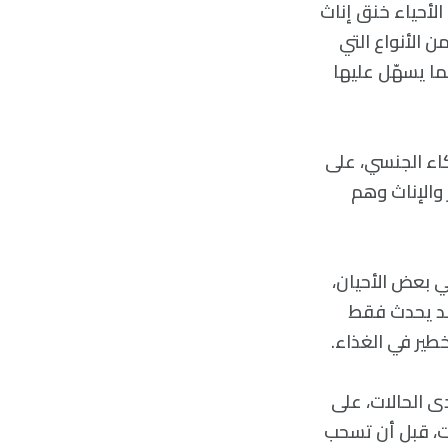
لأحياء خنق إناث
ن الأنواع التي
ما يسهّل عليها
ام الشركاء الجنسي، على
 والإناث وهم
ذي يجعل ذكر Isopods يأكل الإناث في بعض الأحيان،
 قد يحدث فقط
طير في الغذاء.
ى الحالات، على
ات، قبل أن تسحب