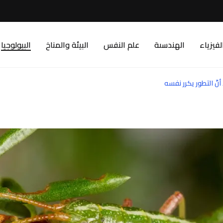
لفيزياء
الهندسىة
علم النفس
البيئة والمناخ
البيولوجيا
نّ التطور يكرر نفسه