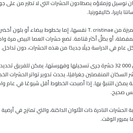
ان نوسيل وزملاؤه يصطادون الحشرات التي لا تطير من على ج
تا باربرا، كاليفورنيا.
تموّه ثلاثة أنواع مميزة من T. cristinae نفسها، إما بخطوط بيضاء أ
لمفضلة، أو بظلٍّ أكثر قتامة. تضع حشرات العصا البيض مرة و
ل عام في الدراسة جيلًا جديدًا من هذه الحشرات، دون تداخل.
ومع وجود أكثر من 000 32 حشرة جرى تسجيلها وفهرستها، يمكن للفريق ت
 السكان المنفصلين جغرافيًا، يحدث تدوير تواتر الحشرات ال
 يمكن التنبؤ بها. إذا أصبحت الخطوط أقل شيوعًا في عام واحد
عكس صحيح.
الحشرات النادرة ذات الألوان الداكنة، والتي تمتزج في أرضية
 بمرور الوقت.