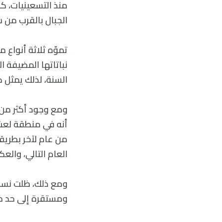
منذ التسعينيات، ك
الجبال بالقرب من سان
نباتاتها المضيفة ا
السنة، لذلك يمثل ك
أنه في منطقة لعشر
من عام لآخر بطريقة
العام التالي، وال
ومع ذلك، ظلت نسبة 
ومستقرة إلى حد ما