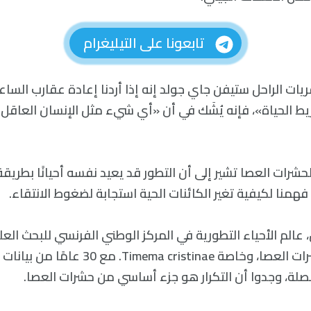
تابعونا على التيليغرام
يات الراحل ستيفن جاي جولد إنه إذا أردنا إعادة عقارب الساعة
يط الحياة»، فإنه يُشَك في أن «أي شيء مثل الإنسان العاقل
شرات العصا تشير إلى أن التطور قد يعيد نفسه أحيانًا بطريقة 
منا لكيفية تغير الكائنات الحية استجابة لضغوط الانتقاء.
عالم الأحياء التطورية في المركز الوطني الفرنسي للبحث الع
أنماط التمويه لحشرات العصا، وخاصة a cristinae