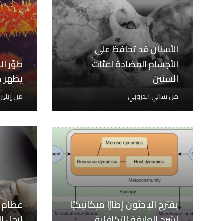
الأسنان قد تحافظ على
الأجسام المضادة لمئات
طوّر ال
السنين
يظهر ك
من
سالي الدروبي
من
إيلي
يقترح الباحثون إطارًا ميكانيكيًا
عظام ت
لشرح العلاقة التكافلية
لرجل ا