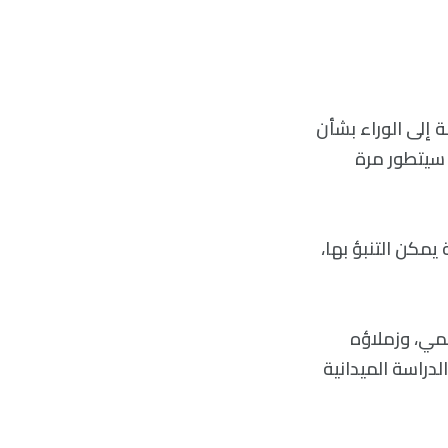
 إلى الوراء بشأن
 سيتطور مرة
يمكن التنبؤ بها،
لمي، وزملاؤه
Timem. مع 30 عامًا من بيانات الدراسة الميدانية