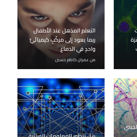
التعلم المذهل عند الأطفال
زة
ربما يعود إلى مركّبٍ كيميائيٍّ
واحدٍ في الدماغ
وف
من
عمران كاظم حسين
الجيني
هل تتطور المعلومات الوراثية