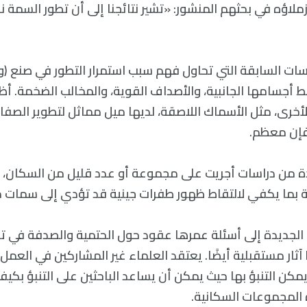
لاؤه في بحثهم المنشور: «تشير نتائجنا إلى أن تطور السمة
دراسات السابقة التي تحاول فهم سبب استمرار التطور في صنع 
 أجسامها الجانبية، والأصداف القوية، والمخالب الضخمة. أظه
الأخرى، مثل الأسماك اللاصقة، لديها ميل مماثل لتطوير الصفات
 فإن معظم.
ة من دراسات أجريت على مجموعة أو عدد قليل من السكان، أ
 بما يكفي لالتقاط ظهور طفرات جينية قد تؤدي إلى سمات 
الجديدة إلى أسئلة عمرها عقود حول الحتمية والصدفة في تار
ثار مستقبلية أيضًا. يعتقد العلماء غير المشاركين في العمل
يمكن التنبؤ بها حيث يمكن أن يساعد الباحثين على التنبؤ بكيفي
رة المجموعات السكانية.