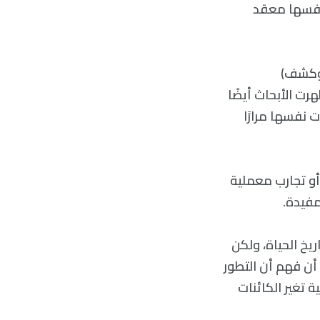
 نفسها معقد
(وكشف)
رت الأبحاث أيضًا
 نفسها مرارًا
و تجارب معملية
مفيدة.
يخ الحياة، ولكن
 أن فهم أن التطور
ة تغير الكائنات