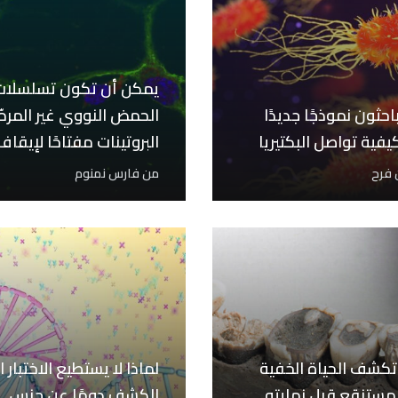
يمكن أن تكون تسلسلات
باحثون نموذجًا جديدًا
الحمض النووي غير المرمّ
يفية تواصل البكتيريا
البروتينات مفتاحًا لإيقاف
الذكريات المتعلقة بالخ
ن فرح
من
فارس نمنوم
كشف الحياة الخفية
لماذا لا يستطيع الاختبار 
لمستنقع قبل نهايته
الكشف دومًا عن جنس