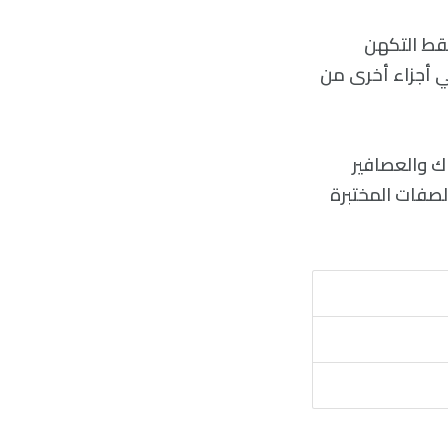
 وأقاربها، فيمكنهم فقط التكهن
في أجزاء أخرى من
اك والعصافير
الصفات المختبرة