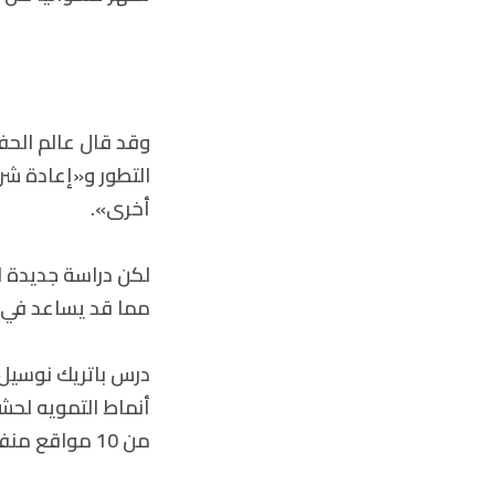
وقد قال عالم الحفر
التطور و«إعادة شر
أخرى».
لكن دراسة جديدة لح
مما قد يساعد في فه
درس باتريك نوسيل، 
من 10 مواقع منفصلة، وجدوا أن التكرار هو جزء أساسي من حشرات العصا.