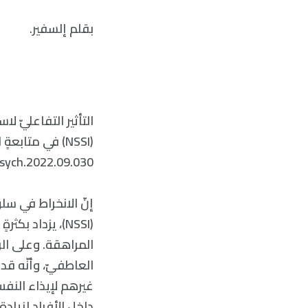
بقلم إلسفير.
التأثير التفاعليّ ل
psych.2022.09.030.
إنّ الانخراط في سلو
(NSSI)، يزداد 
المراهقة. وعلى الرغ
العاطفيّ، وأنّه قد
غيرهم لإيذاء النفس.
داخل الأفراد لزيادة