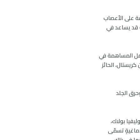
ئمة على الأعصاب
 NSSI، وفهم هذه الدراسة قد يساعد في
امل المساهمة في
 كريستال، الحائز
لد وحرق الجلد
ليفيا بولاك،
ماغيةٍ تسمّى
بما في ذلك