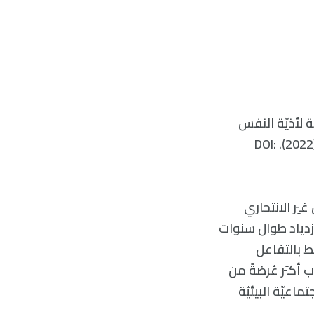
ة لأذيّة النفس
(NSSI) في متابعةٍ استمرّت لمدّة عامٍ واحد. المسؤول: الطبّ النفسيّ البيولوجي (2022). DOI:
غير الانتحاري
الازدياد طوال سنوات
بط بالتفاعل
 أكثر عُرضةً من
اعيّة البيئيّة