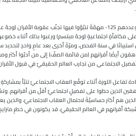
أدّى المشاركون -وعددهم 125- مهمّةً تنبّؤوا فيها تجنّب عقوبة الأقران
ى مكافأةٍ اجتماعيةٍ (وجهٌ مبتسم) ورغبوا بذلك أثناء خضوعه
هقون أيضًا أقرانهم (من قائمة الصفّ) إلى من أحبّوا أكثر وم
لتّفضيل الاجتماعي من تجارب العالم الحقيقيّ في قبول الأقر
راهقين الذين حظوا على تفضيلٍ اجتماعيٍّ أقلّ من أقرانهم. وتش
الذين هم أكثر حساسيّةً لاحتمال العقاب الاجتماعيّ، والذين ي