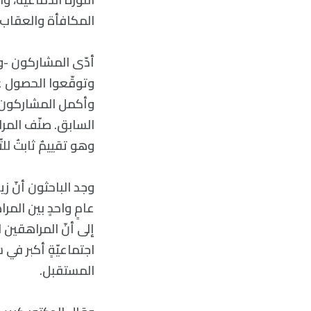
المكافأة والعقاب.
وتوقّعوا الحصول عل
السابق. صنّف المرا
وهو تقييمٌ ثابتٌ ل
عامٍ واحدٍ بين الم
إلى أنّ المراهقين 
المستقبل.