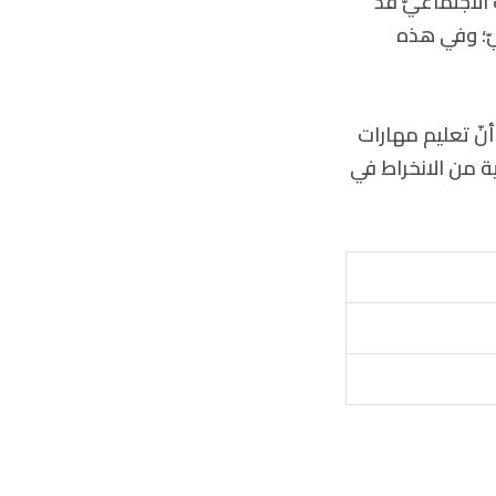
 الاجتماعيّ قد
يّ؛ وفي هذه
 أنّ تعليم مهارات
ية من الانخراط في