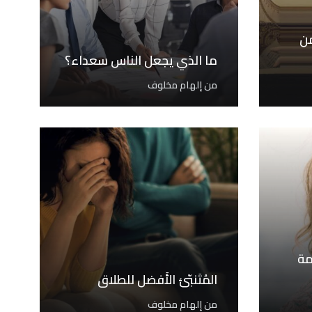
من
ما الذي يجعل الناس سعداء؟
من
إلهام مخلوف
مة
المُتَنبّئ الأَفضل للطلاق
من
إلهام مخلوف