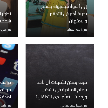
إلى أسوأ: فيسبوك يسمح
بحرية أكبر في التحقير
يُظهر 
والامتهان
شخصيت
من
زينه المراد
من
مروة
كيف يمكن للأمهات أن تأخذ
دراسة 
بزمام المبادرة في تشكيل
مواقع 
وإحداث التعلّم لدى الأطفال؟
أن يح
من
مها عيد يماني
من
راما