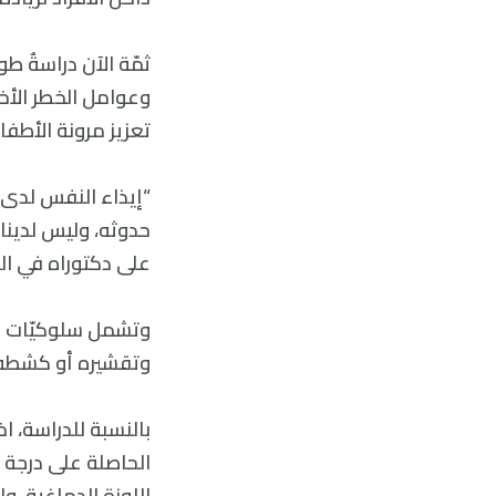
ثمّة الآن دراسةٌ ط
تعزيز مرونة الأطفال ح
“إيذاء النفس لدى 
حدوثه، وليس لدينا إ
على دكتوراه في ال
وتقشيره أو كشطه إ
بالنسبة للدراسة، ا
الحاصلة على درجة ا
اللوزة الدماغية، وا