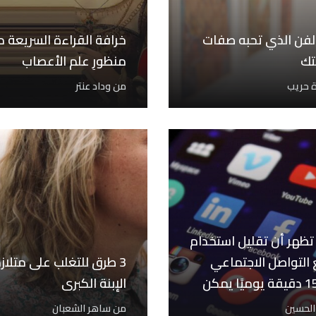
الفن الذي تحبه صفات
خرافة القراءة السريعة 
ك
منظورِ علم الأعصاب
 حريب
من
وداد عنتر
تظهر أن تقليل استخدام
التواصل الاجتماعي
3 طرق للتغلب على متلاز
لمدة 15 دقيقة يوميًا يمكن
الإبنة الكبرى
سن…
 الحسين
من
ساهر الشعبان