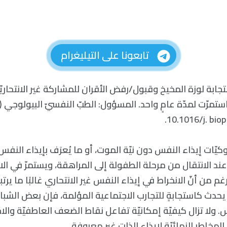
تابعونا على التيليغرام
استجابة لوزة المخيخ وقبول/رفض الأقران للمشاركة غير الانتحاريّ
10.1016/j. bio
كيّات إيذاء النفس دون نيّة الموت، أو ما يُعرَف بإيذاء النفس 
بكثرةٍ عند الانتقال من مرحلة الطفولة إلى المراهقة، ويستمرّ في 
م من أنّ الانخراط في إيذاء النفس غير الانتحاري غالبًا ما يرت
 يحدث كاستجابةٍ للتجارب الاجتماعية المؤلمة، فإن بعض الشباب
 ولا تزال كيفيّة إمكانيّة تفاعل نقاط الضعف العاطفيّة والاجتم
 المخاطر النمائيّة لإيذاء الذات غير معروفة.