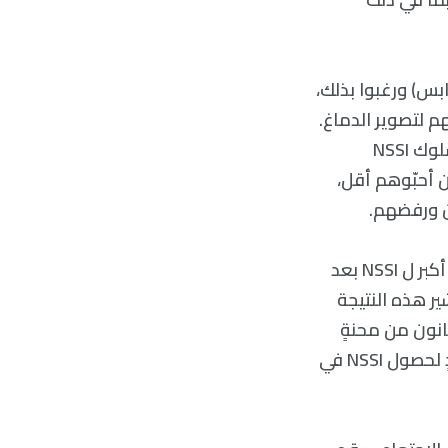
 (وجهٌ عابس) ورغبوا بذلك،
م لتصوير الدماغ.
وأكمل المشاركون استبيانًا في سنة الفحص، ومرّةً أخرى بعد عامٍ واحدٍ لتحديد سلوك NSSI
ن أحبّوهم أقل،
ان ورفضهم.
وجد الباحثون أنّ زيادة تفاعل اللوزة أثناء توقّع العقاب الاجتماعيّ تنبّأ بمشاركةٍ أكبر ل NSSI بعد
ير هذه النتيجة
عانون من محنةٍ
اجتماعيّةٍ أكبر في شبكة أقرانهم في العالم الحقيقيّ، قد يكونون في خطرٍ متزايدٍ لحصول NSSI في