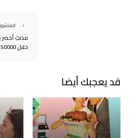
المنشور
مذنبٌ أخضر ي
خلال 50000 عام
قد يعجبك أيضا