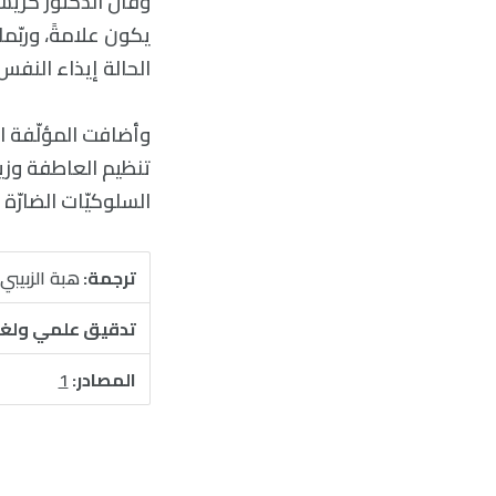
وقال الدكتور كريست
يكون علامةً، وربّم
الحالة إيذاء النفس 
وأضافت المؤلّفة الأو
تنظيم العاطفة وزيا
السلوكيّات الضارّة
ترجمة:
هبة الزبيبي
تدقيق علمي ولغ
المصادر:
1