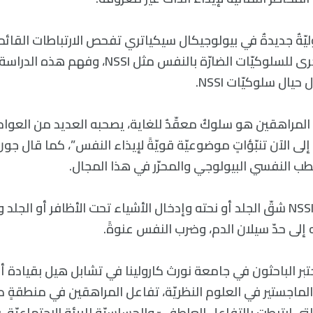
وليّةٌ جديدةٌ في بيولوجيكال سيكياتري تفحص الارتباطات القا
وعوامل الخطر الأخرى للسلوكيّات الضارّة بالنفس مثل
يال سلوكيّات NSSI.
المراهقين هو سلوكٌ معقّدٌ للغاية، يصحبه العديد من العو
لى الآن تنبّؤاتٍ موضوعيّة قويّةً لإيذاء النفس”، كما قال جون
طب النفسي البيولوجي والمحرّر في هذا المجال.
وتشمل سلوكيّات NSSI شقّ الجلد أو نحته وإدخال الأشياء تحت الأظافر أو الج
لى حدّ سيلان الدم، وضرب النفس عنوةً.
ختبر الباحثون في جامعة نورث كارولينا في تشابل هيل بقيادة أو
لماجستير في العلوم النظريّة، تفاعل المراهقين في منطقةٍ د
لتي ارتبطت بالتفاعل العاطفيّ والحساسيّة للبيئة الاجتماعيّة، 