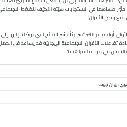
ال: “تشير هذه الدراسة إلى أنّ ردّ فعل الدماغ القويّ للعقاب
ا حتّى مساهمًا في الاستجابات سيّئة التكيّف للضغط الاجتماع
يتبع رفض الأقران”.
لى أوليفيا بولاك: “سريريّاً تشير النتائج التي توصّلنا إليها إلى
دة تفاعلات الأقران الاجتماعية الإيجابيّة قد يساعد في الحما
 بالنفس في مرحلة المراهقة”.
وي:
روان نيوف