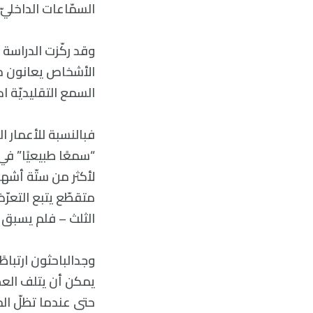
السمّاعات الداخليّ 
وقد ركّزت الدراسة
الأشخاص يعانون من
السمع التقليديّة ا
متقطّع يتبع التعرّ
الثلث – فلم يسبق ل
يمكن أن يتلف العص
حتى عندما تظلّ الخل