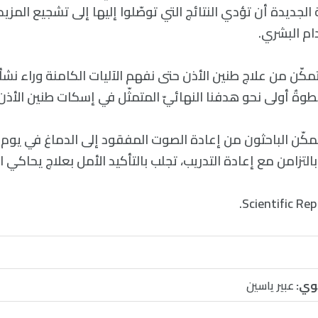
 الجديدة أن تؤدي النتائج التي توصّلوا إليها إلى تشجيع المزيد
ام البشري.
مكّن من علاج طنين الأذن حتى نفهم الآليات الكامنة وراء نشأته
ةٌ أولى نحو هدفنا النهائيّ المتمثّل في إسكات طنين الأذن”
تمكّن الباحثون من إعادة الصوت المفقود إلى الدماغ في يوم من
لتزامن مع إعادة التدريب، تجلب بالتأكيد الأمل بعلاج يحاكي ال
وي:
عبير ياسين