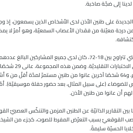
لدينا إلى ضجّة صاخبة.
 الجديدة على طنين الأذن لدى الأشخاص الذين يسمعون، إذ وج
 درجة معيّنة من فقدان الأعصاب السمعيّة، وهو أمرٌ لا يمكن
كتشافه.
“سمعًا طبيعيًا” في الاختبا
لأكثر من ستّة أش
ض للضوضاء (على سبيل المثال، بعد حضور حفلة موسيقيّة). أمّا
هم أن عانوا من طنين الأذن.
ب القوقعيّ بسبب التعرّض المفرط للصوت، كجزء من الشيخوخ
ايا الحسيّة سليمةً.