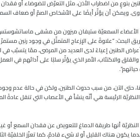
طنين بنوعٍ من اضطراب الأذن، مثل التعرّض للضوضاء أو فقدان 
دوى. ويمكن أن يؤثّر أيضًا على الأشخاص الصمّ أو ضعاف السم
الأعضاء السمعيّة ستيفان ميزون من مشفى ماساتشوستس ل
البحث: “علاوةً على الإزعاج المتمثّل في وجود رنين مستمرّ
أعراض الطنين إعياءً لدى العديد من المرضى، ممّا يتسبّب في 
والقلق والاكتئاب، الأمر الذي يؤثّر سلبًا على أدائهم في العمل
ياتهم”.
ًا، حتى الآن، من سبب حدوث الطنين، ولكن في حالة عدم وجود 
لنظريّة الرئيسة هي أنّه ينشأ في الأعصاب التي تنقل عادةً ال
النظريّة أنها طريقة الدماغ للتعويض عن فقدان السمع أو غيا
يكون هناك القليل أو لا شيء قادمٌ، كما تعزّز الخلفيّة الثا