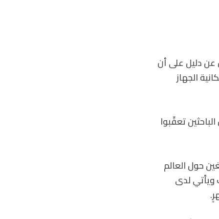
عن دليل على أن
نية الجهاز
الباحثين تعقّبوا
بروا ذلك، فإنّ حوالي 10% إلى 15% من البالغين حول العالم
 ويأتي لدى
ٍ.