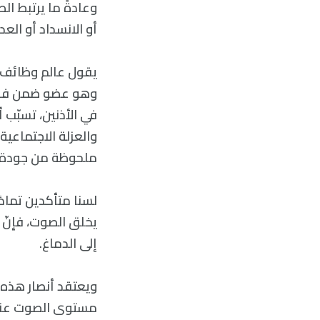
وعادةً ما يرتبط ال
أو الانسداد أو الع
يقول عالم وظائف 
وهو عضو ضمن فريق 
في الأذنين، تسبّب 
والعزلة الاجتماعية 
ملحوظة من جودة ح
لسنا متأكدين تمام
يخلق الصوت، فإنّ ا
إلى الدماغ.
ويعتقد أنصار هذه 
مستوى الصوت عندما 