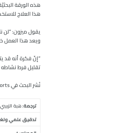
هذه الورقة البحثيّة
هذا العلاج للاستخد
يقول ميزون: “لن نت
ويعد هذا العمل خطو
“إنّ فكرة أنه قد ي
تقليل فرط نشاطه با
نُشر البحث في Scientific Reports.
ترجمة:
هبة الزبيبي
تدقيق علمي ولغ
المصادر:
1