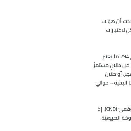
دت أنّ هؤلاء
 لاختبارات
فبالنسبة للأعمار التي تتراوح بين 18-72، كان لدى جميع المشاركين البالغ عددهم 294 ما يعتبر
رات التقليديّة. وضمن هذه المجموعة، عانى 29 شخصًا من طنينٍ مستمرٍّ
هر، و64 شخصًا آخرين عانوا من طنينٍ مستمرّ لمدّة أقلّ من 6 أشهر، أو طنين
 البقية – حوالي
وجدالباحثون ارتباطًا بين التقارير الذاتيّة عن الطنين المزمن والتنكّس العصبيّ القوقعيّ (CND)، إذ
ة الطبيعيّة،