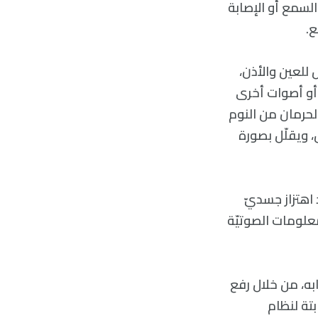
السمع أو الإصابة
ع.
لعين والأذن،
 أو أصوات أخرى
الحرمان من النوم
، ويقلّل بصورة
اهتزاز جسديّ
معلومات الصوتيّة
به، من خلال رفع
بتة لنظام