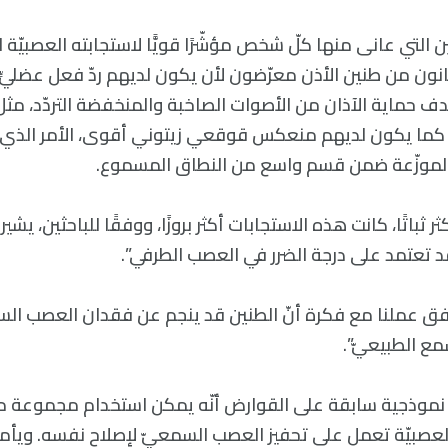
التي عانى منها كلّ شخص مؤشّرًا قويًّا لاستجابته العصبيّة ال
نون من طنين الأذن معرّضون لأن يكون لديهم ردّ فعل عضليّ
 حماية الآذان من الأصوات الصاخبة والمنخفضة التردّد، مثل
. كما يكون لديهم منعكس قوقعي زيتوني أقوى، الأمر الذي 
لموزّعة ضمن قسم واسع من النطاق المسموع.
ر ثباتًا، كانت هذه الاستجابات أكثر بروزًا، ووفقًا للباحثين، يشير
د تعتمد على درجة الضرر في العصب الطرفي”.
فق عملنا مع فكرة أنّ الطنين قد ينجم عن فقدان العصب ا
ع الطبيعيّ”.
موذجية سابقة على القوارض أنّه يمكن استخدام مجموعة من 
لعصبيّة تعمل على تحفيز العصب السمعيّ لإصلاح نفسه. ويأم