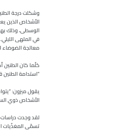
وشكلت درجة الطنين 
الأشخاص الذين يعا
الوسطى، وذلك بهدف
في الملهى الليلي
معالجة الضوضاء ا
كلّما كان الطنين أكث
“استدامة الطنين ق
يقول ميزون: “يتوا
الأشخاص ذوي السم
لقد وجدت دراسات ن
تسمّى المغذّيات ا