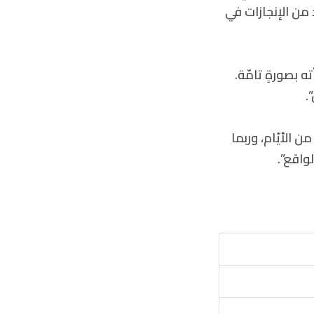
 من الإنجازات في
 بصورةٍ تامّة.
.
 الأيّام، وربما
واقع”.