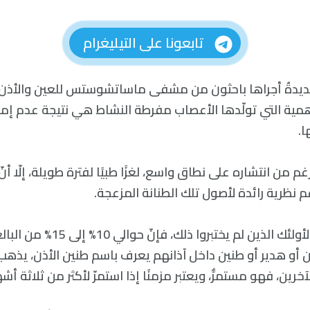
تابعونا على التيليغرام
ديدةٌ أجراها باحثون من مشفى ماساتشوستس للعين والأذن 
ية التي تولّدها الأعصاب مفرطة النشاط هي نتيجة عدم إمكا
.
م من انتشاره على نطاق واسع، لغزًا طبيًا لفترة طويلة، إلّا أنّ 
دعم نظرية رائدة لأصول تلك الطنانة المزعجة.
وبمثابة شرحٍ سريعٍ لأولئك الذين لم يخت
و هدير أو طنين داخل آذانهم يعرف باسم طنين الأذن، يذهب
خرين، فهو مستمرٌّ، ويعتبر مزمنًا إذا استمرّ لأكثر من ثلاثة أشهر