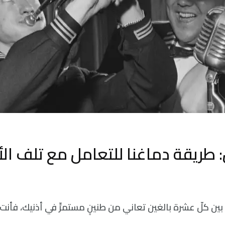
: طريقة دماغنا للتعامل مع تلف ا
ين كلّ عشرة بالغين تعاني من طنينٍ مستمرٍّ في أذنيك، فأنت