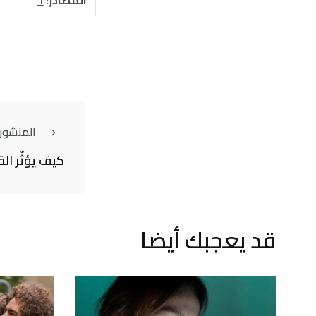
المنشور
كيف يؤثّر ال
قد يعجبك أيضا