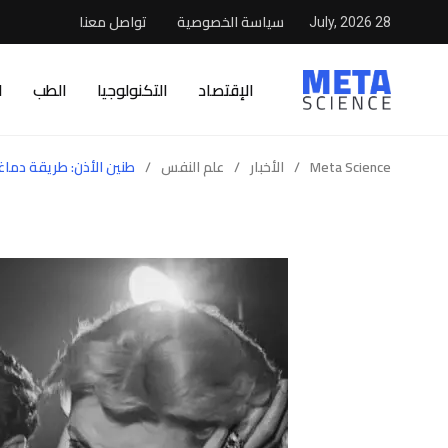
سياسة الخصوصية
تواصل معنا
28 July, 2026
الإقتصاد
التكنولوجيا
الطب
ا
Meta Science
/
الأخبار
/
علم النفس
/
طنين الأذن: طريقة دماغ