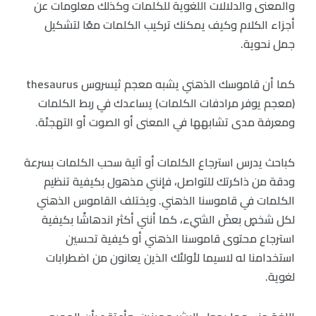
والمعنى والدلالات اللغوية للكلمات وكذلك معلومات عن
أجزاء الكلام وكيف يمكنك تركيب الكلمات معًا لتشكيل
جمل نحوية.
كما أن قاموسك الذهني يشبه معجم ثيسروس thesaurus
(معجم يوفر مرادفات الكلمات) يساعدك في ربط الكلمات
ومعرفة مدى تشابهها في المعنى أو الصوت أو التهجئة.
كباحث يدرس استرجاع الكلمات أو آلية سحب الكلمات بسرعة
ودقة من ذاكرتك للتواصل، فإنني مذهول بكيفية تنظيم
الكلمات في قاموسنا الذهني. ويختلف القاموس الذهني
لكل شخصٍ بعضَ الشيء، كما أنني أكثر اندهاشًا بكيفية
استرجاع محتوى قاموسنا الذهني أو كيفية تحسين
استخدامنا له لاسيما لأولئك الذين يعانون من اضطرابات
لغوية.