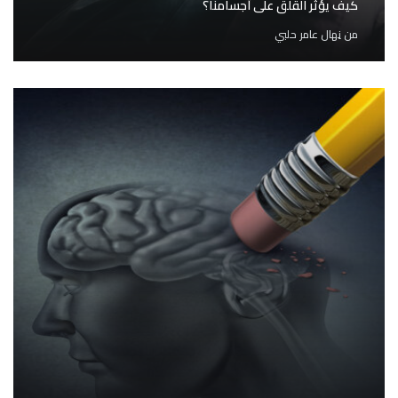
كيف يؤثِّر القلق على أجسامنا؟
من
نِهال عامر حلبي