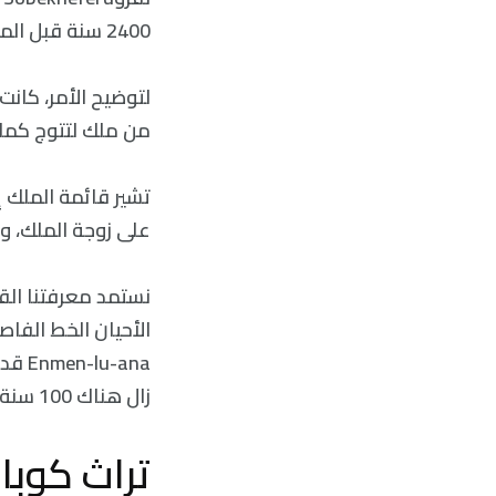
2400 سنة قبل الميلاد كانت الملكة كوبابا قد سبقتهم للحكم واعتلت عرش سومر قبلهم جميعًا.
لتوضيح الأمر، كان
من ملك لتتوج كمل
على زوجة الملك، و
نستمد معرفتنا الق
الأحيان الخط الفاصل
زال هناك 100 سنة غير مرجحة منسوبة إليها في حكم سومر.
تراث كوبابا