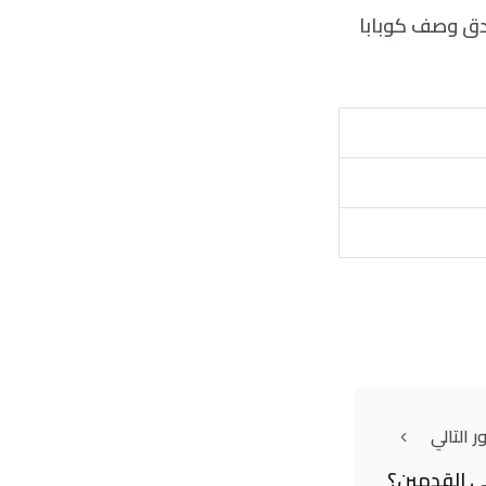
أدق وصف كوبابا
 التالي
في القدمين؟