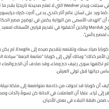
صعودها للسلطة في سجلات ويدنر Weidner التي لا تعتبر صحيحة تاريخ
يث كتب أن “الهدف الأسمى من الرواية يكمن في توضيح مصير الحكا
لمصير بائس.”.
وفقًا للنص، تطعم كوبابا صياد سمك وت
ن الأمر كذلك” وبذلك أولى إلى كوبابا “صانعة الجعة” سيادة الع
م تكلفها سوى رغيف خبز وماء، وقد صادف أن الخبز والماء 
اس حياتها قبل تولي العرش.
يف أن كوبابا قد تحولت من خادمة متواضعة إلى ملكة نبيلة
ر إلى ثراء، علمًا أن العاملات في الحانة كن نسوةً رائدات وم
ضمن طبقة النبلاء في بعض الأحيان.