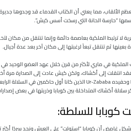
م الألقاب، مما يعني أن الكتاب القدماء قد وجدوها جديرة
سمها “حارسة الحانة التي رسخت أسس كيش”.
ية لا ترتبط الملكية بعاصمة دائمة وإنما تنتقل من مكان لآخر
 بعينها ثم تنتقل تبعاً لرغبتها إلى مكان آخر بعد عدة أجيال.
 الملكية في ماري لأكثر من قرن خلال عهد العضو الوحيد في
ا فقد انتقلت إلى أكشاك، ولكن كيش عادت إلى الصدارة مرة أخ
كوبابا Puzer-Suen وحفيده Ur-Zababa الذين كانا أول حاكمين في الس
كر سلالة أكشاك المتداخلة بين كوبابا وذريتها في بعض إصدارا
 كوبابا للسلطة:
بشكل غامض أن كوبابا “استولت” على العرش ونجد سردًا أكثر ت