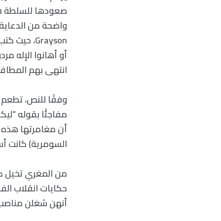
Grayson، ح
انتهى بهم المطاف 
مفاجئًا بقوله “ليك
أن مغامرتها هذه ل
السومرية) كانت أس
من المغري تخيل ك
حكايات انقلاب الفق
أنهن شغلن مناصب 