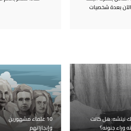
ى الآن بعدة شخصيات
ك نيتشه: هل كانت
10 علماء مشهورين
 وراء جنونه؟
وإنجازاتهم