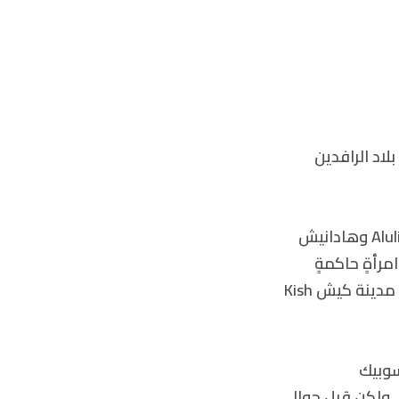
 بلاد الرافدين
ليس عجيبًا أن تذخر قائمة الملوك السومريين بأسماء مُذكّرة من أمثال ألوليمAlulim وهادانيش
ول امرأةٍ حاكمةٍ
عُرفت باسم كوبابا (كوغ باو أو كو بابا)، والتي عملت في صناعة الجعة وبيعها في مدينة كيش Kish
سوبيك
ليوباترا Cleopatra كفراعنة فيها، ولكن قبل حوالي