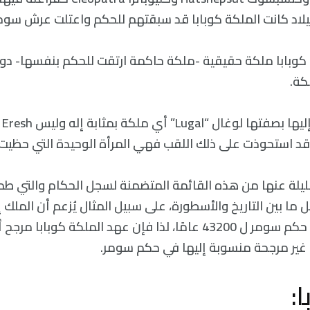
ت كوبابا ملكة حقيقية -ملكة حاكمة ارتقت للحكم بنفسها- دون
كة.
تشي
قد استحوذت على ذلك اللقب فهي المرأة الوحيدة التي حظيت 
ليلة عنها من هذه القائمة المتضمنة لسجل الحكام والتي ط
 ما بين التاريخ والأسطورة، على سبيل المثال يُزعم أن الملك إ
Enmen-lu-ana قد حكم سومر ل 43200 عامًا، لذا فإن عهد الملكة كوبا
: