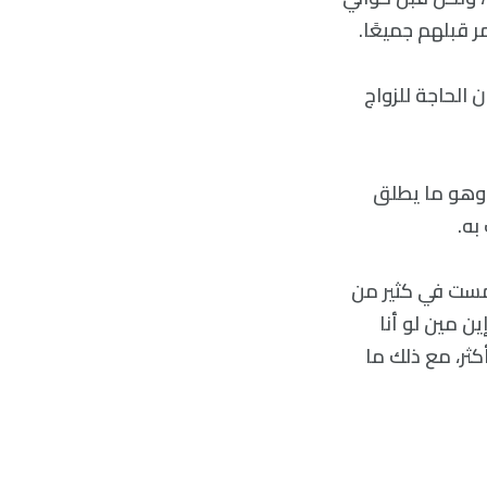
 الحاجة للزواج
ر قائمة الملك إليها بصفتها لوغال “Lugal” أي ملكة بمثابة إله وليس Eresh وهو ما يطلق
به.
مست في كثير من
ين مين لو أنا
با مرجح أكثر، مع ذلك ما