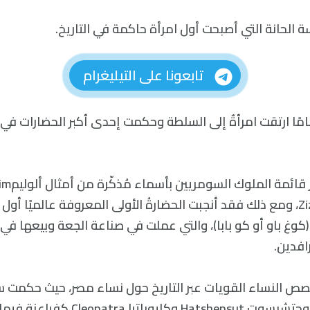
سة الحانة التي أصبحت أول امرأة حاكمة في التاريخ.
تابعونا على التيليغرام
 حوالي 4500 عامًا ارتقت امرأةٌ إلى السلطة وحكمت إحدى أكبر الحضارات في
Hadanish وزيزي Zizi، ومع ذلك فقد أنجبت الحضارةُ الأولى المعروفة عالميًا أ
افدين.
قصص النساء القويات عبر التاريخ حول نساء مصر، حيث حكمت 
نفروSobekneferu وحتشبسوت Hatshepsut وك