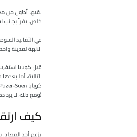
لقبها أطول من معظ
خاص، يقرأ بجانب ا
في التقاليد السومر
الآلهة لمدينة واحدة
قبل كوبابا استقرت
الثالثة، أما بعده
(ومع ذلك، لا يرد ذ
كيف ارتقت
يزعم أحد المصادر 