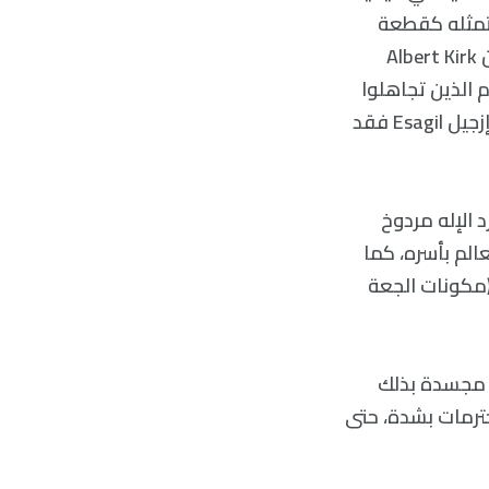
يًا بقدر ما تمثله كقطعة
واضحة من الدعاية كما ورد على لسان عالم آثار كندي يدعى ألبرت كيرك جرايسون Albert Kirk
م الذين تجاهلوا
أو أهانوا الإله مردوخ Marduk والذين أخفقوا في تقديم قرابين الأسماك لمعبد إزجيل Esagil فقد
قنعه بتقديم صيده إلى Esagila، لم يكن رد الإله مردوخ
الم بأسره، كما
(مكونات الجعة
 مجسدة بذلك
حترمات بشدة، حتى