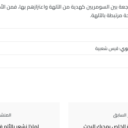
لجعة بين السومريين كهدية من الآلهة واعتزازهم بها، فمن ال
 مرتبطة بالآلهة.
وي:
قيس شعبية
 السابق
المنشور
 الخاص بمحرك البحث
لماذا نشعر بالألم 